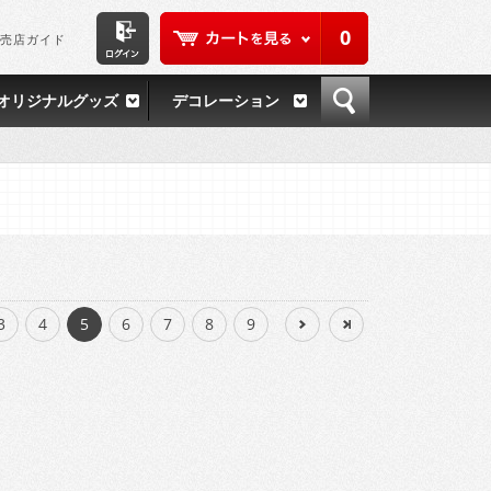
0
売店ガイド
オリジナルグッズ
デコレーション
3
4
5
6
7
8
9