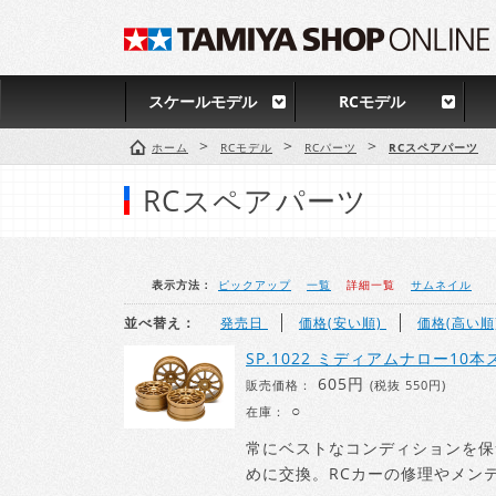
スケールモデル
RCモデル
>
>
>
ホーム
RCモデル
RCパーツ
RCスペアパーツ
RCスペアパーツ
表示方法：
ピックアップ
一覧
詳細一覧
サムネイル
並べ替え：
発売日
価格(安い順)
価格(高い順
SP.1022 ミディアムナロー10本
605円
販売価格：
(税抜 550円)
○
在庫：
常にベストなコンディションを保
めに交換。RCカーの修理やメン