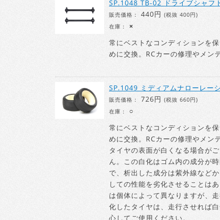
SP.1048 TB-02 ドライブシャフト
440円
販売価格：
(税抜 400円)
×
在庫：
常にベストなコンディションを保
めに交換。RCカーの修理やメン
SP.1049 ミディアムナローレ
726円
販売価格：
(税抜 660円)
○
在庫：
常にベストなコンディションを保
めに交換。RCカーの修理やメン
タイヤの表面が白くなる場合がご
ん。この白化はゴム内の成分が時
で、析出した成分は紫外線などか
しての性能を劣化させることはあ
は個体によって異なりますが、走
化したタイヤは、走行させれば白
心してご使用ください。