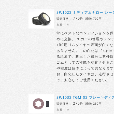
SP.1023 ミディアムナロー 
770円
販売価格：
(税抜 700円)
×
在庫：
常にベストなコンディションを保
めに交換。RCカーの修理やメン
※RC用ゴムタイヤの表面が白く
ありません。この白化はゴム内の
る現象で、析出した成分は紫外線
ゴムとしての性能を劣化させるこ
や程度は個体によって異なります
お、白化したタイヤは、走行させ
で、安心してご使用ください。
SP.1033 TGM-03 ブレーキディ
275円
販売価格：
(税抜 250円)
○
在庫：