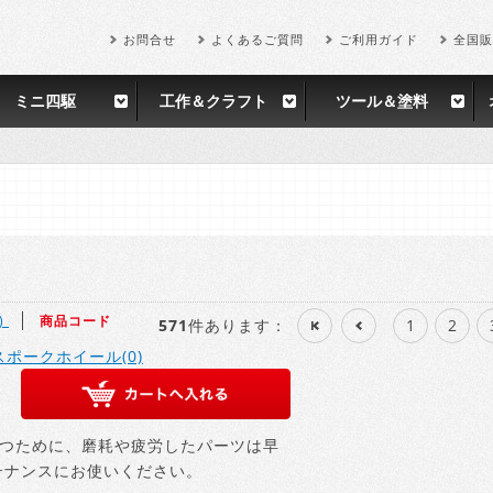
お問合せ
よくあるご質問
ご利用ガイド
全国販
ミニ四駆
工作＆クラフト
ツール＆塗料
)
商品コード
571
件あります
：
1
2
スポークホイール(0)
つために、磨耗や疲労したパーツは早
テナンスにお使いください。