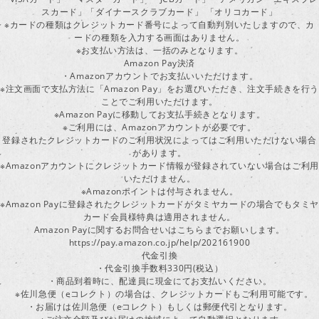
スカード」「ダイナースクラブカード」 「オリコカード」
※カードの種類はクレジットカード番号によって自動判別いたしますので、カ
ードの種類を入力する画面はありません。
※お支払い方法は、一括のみとなります。
Amazon Pay決済
・Amazonアカウントでお支払いいただけます。
※注文画面で支払方法に「Amazon Pay」をお選びいただき、注文手続きを行
ことでご利用いただけます。
※Amazon Payに移動してお支払手続きとなります。
※ご利用には、Amazonアカウントが必要です。
登録されたクレジットカードのご利用状況によってはご利用いただけない場合
があります。
※Amazonアカウントにクレジットカード情報が登録されていない場合はご利用
いただけません。
※Amazonポイントは付与されません。
※Amazon Payに登録されたクレジットカードがタミヤカードの場合でもタミヤ
カード会員様特典は適用されません。
Amazon Payに関するお問合せいはこちらまでお願いします。
https://pay.amazon.co.jp/help/202161900
代金引換
・代金引換手数料330円(税込）
・商品到着時に、配達員に現金にてお支払いください。
※佐川急便（eコレクト）の場合は、クレジットカードもご利用可能です。
・お届けは佐川急便（eコレクト）もしくは郵便代引となります。