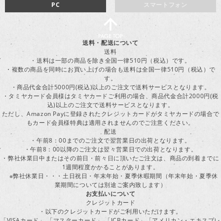
PC
スマートフォン
送料・配送について
送料
・送料は一部の商品を除き全国一律510円（税込）です。
・複数の商品を同時にお買い上げの場合も送料は全国一律510円（税込）で
す。
・商品代金合計5000円(税込)以上のご注文で送料サービスとなります。
・タミヤカード会員様はタミヤカードご利用の場合、商品代金合計2000円(税
込)以上のご注文で送料サービスとなります。
ただし、Amazon Payに登録されたクレジットカードがタミヤカードの場合で
もカード会員様特典は適用されませんのでご注意ください。
配送
・午前8：00までのご注文で翌営業日の出荷となります。
・午前8：00以降のご注文は翌々営業日での出荷となります。
・弊社休業日中またはその前日・前々日に頂いたご注文は、商品の到着までに
1週間程度かかることがあります。
※弊社休業日・・・土日祝日・年末年始・夏季休暇期間（年末年始・夏季休
業期間については別途ご案内致します）
お支払いについて
クレジットカード
・以下のクレジットカードがご利用いただけます。
「VISAカード」 「マスターカード」 「JCBカード」「アメリカン・エキスプレ