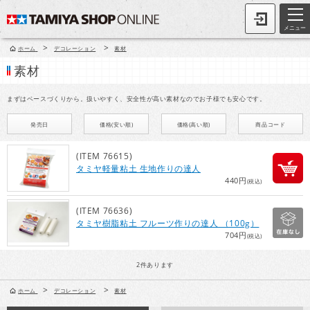
メニュー
>
>
ホーム
デコレーション
素材
素材
まずはベースづくりから。扱いやすく、安全性が高い素材なのでお子様でも安心です。
発売日
価格(安い順)
価格(高い順)
商品コード
(ITEM 76615)
タミヤ軽量粘土 生地作りの達人
440円
(税込)
(ITEM 76636)
タミヤ樹脂粘土 フルーツ作りの達人 （100g）
704円
(税込)
2
件あります
>
>
ホーム
デコレーション
素材