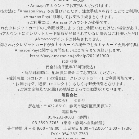
・Amazonアカウントでお支払いいただけます。
払方法に「Amazon Pay」をお選びいただき、注文手続きを行うことでご利
※Amazon Payに移動してお支払手続きとなります。
※ご利用には、Amazonアカウントが必要です。
されたクレジットカードのご利用状況によってはご利用いただけない場合があり
zonアカウントにクレジットカード情報が登録されていない場合はご利用いただ
※Amazonポイントは付与されません。
ayに登録されたクレジットカードがタミヤカードの場合でもタミヤカード会員様特
Amazon Payに関するお問合せいはこちらまでお願いします。
https://pay.amazon.co.jp/help/202161900
代金引換
・代金引換手数料330円(税込）
・商品到着時に、配達員に現金にてお支払いください。
※佐川急便（eコレクト）の場合は、クレジットカードもご利用可能です。
・お届けは佐川急便（eコレクト）もしくは郵便代引となります。
※ご注文金額及びお届けの地域によって自動選択となります。
運営会社
株式会社 タミヤ
所在地：〒422-8610 静岡市駿河区恩田原3-7
電話番号
054-283-0003 （静岡）
03-3899-3765 （東京：静岡へ自動転送）
受付時間 月～金 9:00～18:00 土日祝日 8:00～12:00／13:00～17:00
FAX：054-282-7763