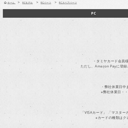
>
>
>
ホーム
RCモデル
RCパーツ
RCスペアパーツ
PC
・タミヤカード会員様
ただし、Amazon Pay
・弊社休業日中
※弊社休業日・・
「VISAカード」 「マスタ
※カードの種類はク