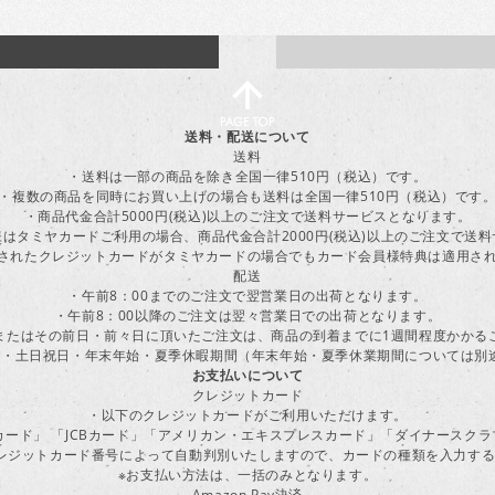
送料・配送について
送料
・送料は一部の商品を除き全国一律510円（税込）です。
・複数の商品を同時にお買い上げの場合も送料は全国一律510円（税込）です
・商品代金合計5000円(税込)以上のご注文で送料サービスとなります。
はタミヤカードご利用の場合、商品代金合計2000円(税込)以上のご注文で送
に登録されたクレジットカードがタミヤカードの場合でもカード会員様特典は適用
配送
・午前8：00までのご注文で翌営業日の出荷となります。
・午前8：00以降のご注文は翌々営業日での出荷となります。
またはその前日・前々日に頂いたご注文は、商品の到着までに1週間程度かかる
・土日祝日・年末年始・夏季休暇期間（年末年始・夏季休業期間については別
お支払いについて
クレジットカード
・以下のクレジットカードがご利用いただけます。
ーカード」 「JCBカード」「アメリカン・エキスプレスカード」「ダイナースク
レジットカード番号によって自動判別いたしますので、カードの種類を入力す
※お支払い方法は、一括のみとなります。
Amazon Pay決済