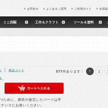
お問合せ
よくあるご質問
ご利用ガイド
全国販
ミニ四駆
工作＆クラフト
ツール＆塗料
)
商品コード
571
件あります
：
1
2
ット
つために、磨耗や疲労したパーツは早
テナンスにお使いください。