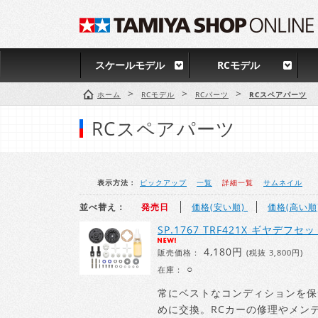
スケールモデル
RCモデル
>
>
>
ホーム
RCモデル
RCパーツ
RCスペアパーツ
RCスペアパーツ
表示方法：
ピックアップ
一覧
詳細一覧
サムネイル
並べ替え：
発売日
価格(安い順)
価格(高い順
SP.1767 TRF421X ギヤデフセ
4,180円
販売価格：
(税抜 3,800円)
○
在庫：
常にベストなコンディションを保
めに交換。RCカーの修理やメン