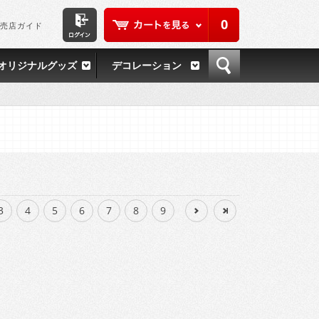
0
売店ガイド
オリジナルグッズ
デコレーション
3
4
5
6
7
8
9