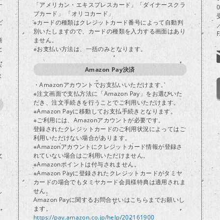
一
「アメリカン・エキスプレスカード」「ダイナースクラ
ブカード」 「オリコカード」
ビ
※カードの種類はクレジットカード番号によって自動判
別いたしますので、カードの種類を入力する画面はあり
商
ません。
と
※お支払い方法は、一括のみとなります。
が
Amazon Pay決済
ま
・Amazonアカウントでお支払いいただけます。
※注文画面で支払方法に「Amazon Pay」をお選びいた
だき、注文手続きを行うことでご利用いただけます。
※Amazon Payに移動してお支払手続きとなります。
※ご利用には、Amazonアカウントが必要です。
登録されたクレジットカードのご利用状況によってはご
り
利用いただけない場合があります。
※Amazonアカウントにクレジットカード情報が登録さ
文
れていない場合はご利用いただけません。
※Amazonポイントは付与されません。
※Amazon Payに登録されたクレジットカードがタミヤ
カードの場合でもタミヤカード会員様特典は適用されま
し
せん。
Amazon Payに関するお問合せいはこちらまでお願いし
ます。
https://pay.amazon.co.jp/help/202161900