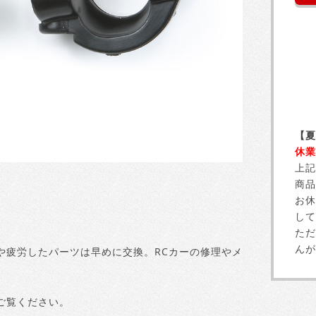
【夏
休業
上記
商品
お休
して
ただ
んが
や疲労したパーツは早めに交換。RCカーの修理やメ
ご覧ください。