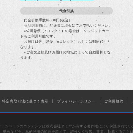
代金引換
・代金引換手数料330円(税込）
・商品到着時に、配達員に現金にてお支払いください。
※佐川急便（eコレクト）の場合は、クレジットカー
ドもご利用可能です。
・お届けは佐川急便（eコレクト）もしくは郵便代引と
なります。
※ご注文金額及びお届けの地域によって自動選択とな
ります。
特定商取引法に基づく表示
プライバシーポリシー
ご利用規約
ホームページのコンテンツは株式会社タミヤが有する著作権により保護されてい
、動画などを、私的利用の範囲を超えて、許可なく複製、改変、転載すること