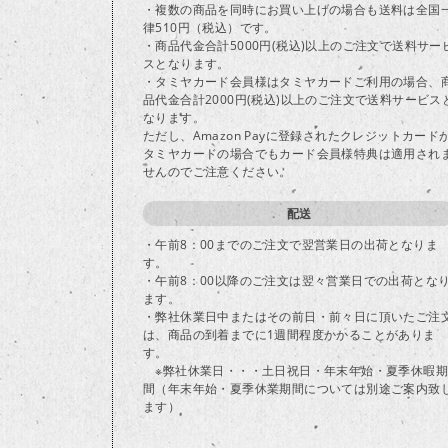
・複数の商品を同時にお買い上げの場合も送料は全国
律510円（税込）です。
・商品代金合計5000円(税込)以上のご注文で送料サー
スとなります。
・タミヤカード会員様はタミヤカードご利用の場合、
品代金合計2000円(税込)以上のご注文で送料サービス
なります。
ただし、Amazon Payに登録されたクレジットカード
タミヤカードの場合でもカード会員様特典は適用され
せんのでご注意ください。
配送
・午前8：00までのご注文で翌営業日の出荷となりま
す。
・午前8：00以降のご注文は翌々営業日での出荷とな
ます。
・弊社休業日中またはその前日・前々日に頂いたご注
は、商品の到着までに1週間程度かかることがありま
す。
※弊社休業日・・・土日祝日・年末年始・夏季休暇期
間（年末年始・夏季休業期間については別途ご案内致
ます）