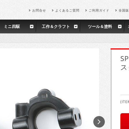
お問合せ
よくあるご質問
ご利用ガイド
全国販
ミニ四駆
工作＆クラフト
ツール＆塗料
S
ス
(ITE