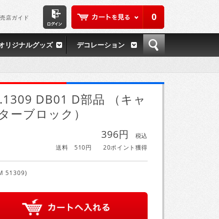
0
売店ガイド
オリジナルグッズ
デコレーション
P.1309 DB01 D部品 （キャ
ターブロック）
396円
税込
送料 510円
20ポイント獲得
M 51309)