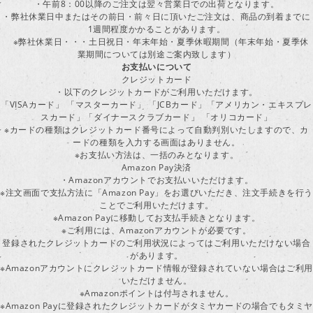
・午前8：00以降のご注文は翌々営業日での出荷となります。
・弊社休業日中またはその前日・前々日に頂いたご注文は、商品の到着までに
1週間程度かかることがあります。
※弊社休業日・・・土日祝日・年末年始・夏季休暇期間（年末年始・夏季休
業期間については別途ご案内致します）
お支払いについて
クレジットカード
・以下のクレジットカードがご利用いただけます。
「VISAカード」 「マスターカード」 「JCBカード」「アメリカン・エキスプレ
スカード」「ダイナースクラブカード」 「オリコカード」
※カードの種類はクレジットカード番号によって自動判別いたしますので、カ
ードの種類を入力する画面はありません。
※お支払い方法は、一括のみとなります。
Amazon Pay決済
・Amazonアカウントでお支払いいただけます。
※注文画面で支払方法に「Amazon Pay」をお選びいただき、注文手続きを行
ことでご利用いただけます。
※Amazon Payに移動してお支払手続きとなります。
※ご利用には、Amazonアカウントが必要です。
登録されたクレジットカードのご利用状況によってはご利用いただけない場合
があります。
※Amazonアカウントにクレジットカード情報が登録されていない場合はご利用
いただけません。
※Amazonポイントは付与されません。
※Amazon Payに登録されたクレジットカードがタミヤカードの場合でもタミヤ