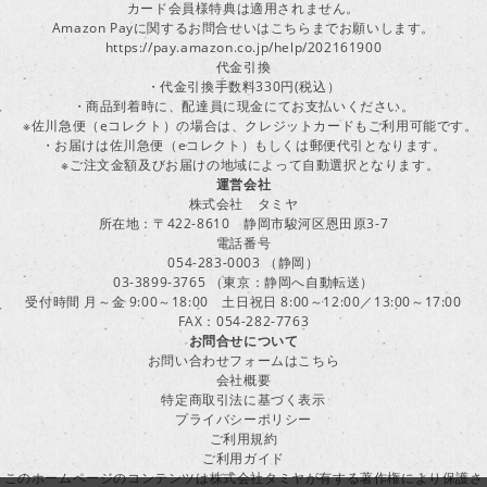
カード会員様特典は適用されません。
Amazon Payに関するお問合せいはこちらまでお願いします。
https://pay.amazon.co.jp/help/202161900
代金引換
・代金引換手数料330円(税込）
・商品到着時に、配達員に現金にてお支払いください。
※佐川急便（eコレクト）の場合は、クレジットカードもご利用可能です。
・お届けは佐川急便（eコレクト）もしくは郵便代引となります。
※ご注文金額及びお届けの地域によって自動選択となります。
運営会社
株式会社 タミヤ
所在地：〒422-8610 静岡市駿河区恩田原3-7
電話番号
054-283-0003 （静岡）
03-3899-3765 （東京：静岡へ自動転送）
受付時間 月～金 9:00～18:00 土日祝日 8:00～12:00／13:00～17:00
FAX：054-282-7763
お問合せについて
お問い合わせフォームはこちら
会社概要
特定商取引法に基づく表示
プライバシーポリシー
ご利用規約
ご利用ガイド
このホームページのコンテンツは株式会社タミヤが有する著作権により保護さ