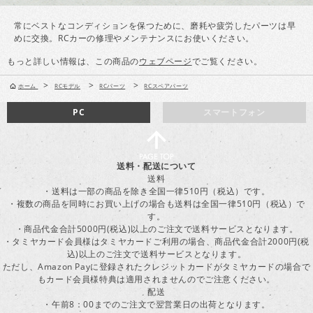
常にベストなコンディションを保つために、磨耗や疲労したパーツは早
めに交換。RCカーの修理やメンテナンスにお使いください。
もっと詳しい情報は、この商品の
ウェブページ
でご覧ください。
>
>
>
ホーム
RCモデル
RCパーツ
RCスペアパーツ
PC
スマートフォン
送料・配送について
送料
・送料は一部の商品を除き全国一律510円（税込）です。
・複数の商品を同時にお買い上げの場合も送料は全国一律510円（税込）で
す。
・商品代金合計5000円(税込)以上のご注文で送料サービスとなります。
・タミヤカード会員様はタミヤカードご利用の場合、商品代金合計2000円(税
込)以上のご注文で送料サービスとなります。
ただし、Amazon Payに登録されたクレジットカードがタミヤカードの場合で
もカード会員様特典は適用されませんのでご注意ください。
配送
・午前8：00までのご注文で翌営業日の出荷となります。