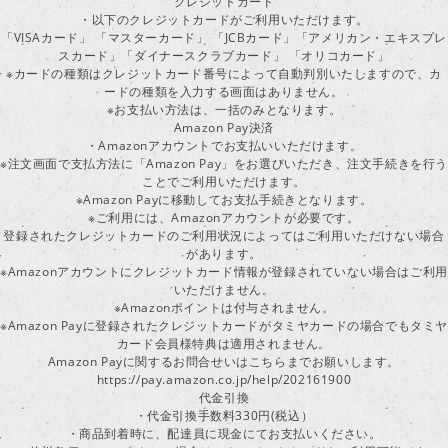
クレジットカード
・以下のクレジットカードがご利用いただけます。
「VISAカード」 「マスターカード」 「JCBカード」「アメリカン・エキスプレ
スカード」「ダイナースクラブカード」 「オリコカード」
※カードの種類はクレジットカード番号によって自動判別いたしますので、カ
ードの種類を入力する画面はありません。
※お支払い方法は、一括のみとなります。
Amazon Pay決済
・Amazonアカウントでお支払いいただけます。
※注文画面で支払方法に「Amazon Pay」をお選びいただき、注文手続きを行
ことでご利用いただけます。
※Amazon Payに移動してお支払手続きとなります。
※ご利用には、Amazonアカウントが必要です。
登録されたクレジットカードのご利用状況によってはご利用いただけない場合
があります。
※Amazonアカウントにクレジットカード情報が登録されていない場合はご利用
いただけません。
※Amazonポイントは付与されません。
※Amazon Payに登録されたクレジットカードがタミヤカードの場合でもタミヤ
カード会員様特典は適用されません。
Amazon Payに関するお問合せいはこちらまでお願いします。
https://pay.amazon.co.jp/help/202161900
代金引換
・代金引換手数料330円(税込）
・商品到着時に、配達員に現金にてお支払いください。