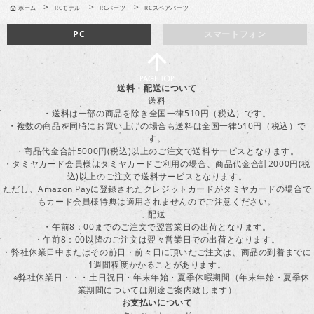
>
>
>
ホーム
RCモデル
RCパーツ
RCスペアパーツ
PC
スマートフォン
送料・配送について
送料
・送料は一部の商品を除き全国一律510円（税込）です。
・複数の商品を同時にお買い上げの場合も送料は全国一律510円（税込）で
す。
・商品代金合計5000円(税込)以上のご注文で送料サービスとなります。
・タミヤカード会員様はタミヤカードご利用の場合、商品代金合計2000円(税
込)以上のご注文で送料サービスとなります。
ただし、Amazon Payに登録されたクレジットカードがタミヤカードの場合で
もカード会員様特典は適用されませんのでご注意ください。
配送
・午前8：00までのご注文で翌営業日の出荷となります。
・午前8：00以降のご注文は翌々営業日での出荷となります。
・弊社休業日中またはその前日・前々日に頂いたご注文は、商品の到着までに
1週間程度かかることがあります。
※弊社休業日・・・土日祝日・年末年始・夏季休暇期間（年末年始・夏季休
業期間については別途ご案内致します）
お支払いについて