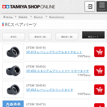
メニュー
>
>
>
ホーム
RCモデル
RCパーツ
RCスペアパーツ
RCスペアパーツ
発売日
価格(安い順)
価格(高い順)
商品コード
(ITEM 50419)
SP.419 レーシングラジアルタイヤセット
550円
(税込)
(ITEM 50450)
SP.450 スタジアムブリッツァー リヤータイヤ
770円
(税込)
(ITEM 50454)
SP.454 レーシングスリックタイヤ
550円
(税込)
(ITEM 50473)