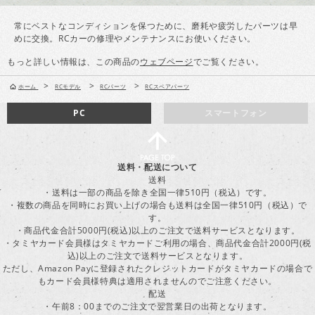
常にベストなコンディションを保つために、磨耗や疲労したパーツは早
めに交換。RCカーの修理やメンテナンスにお使いください。
もっと詳しい情報は、この商品の
ウェブページ
でご覧ください。
>
>
>
ホーム
RCモデル
RCパーツ
RCスペアパーツ
PC
スマートフォン
送料・配送について
送料
・送料は一部の商品を除き全国一律510円（税込）です。
・複数の商品を同時にお買い上げの場合も送料は全国一律510円（税込）で
す。
・商品代金合計5000円(税込)以上のご注文で送料サービスとなります。
・タミヤカード会員様はタミヤカードご利用の場合、商品代金合計2000円(税
込)以上のご注文で送料サービスとなります。
ただし、Amazon Payに登録されたクレジットカードがタミヤカードの場合で
もカード会員様特典は適用されませんのでご注意ください。
配送
・午前8：00までのご注文で翌営業日の出荷となります。