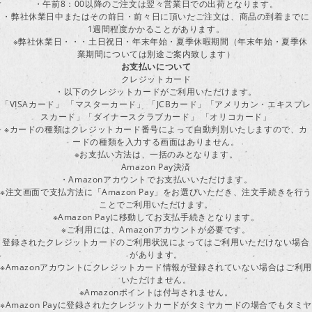
・午前8：00以降のご注文は翌々営業日での出荷となります。
・弊社休業日中またはその前日・前々日に頂いたご注文は、商品の到着までに
1週間程度かかることがあります。
※弊社休業日・・・土日祝日・年末年始・夏季休暇期間（年末年始・夏季休
業期間については別途ご案内致します）
お支払いについて
クレジットカード
・以下のクレジットカードがご利用いただけます。
「VISAカード」 「マスターカード」 「JCBカード」「アメリカン・エキスプレ
スカード」「ダイナースクラブカード」 「オリコカード」
※カードの種類はクレジットカード番号によって自動判別いたしますので、カ
ードの種類を入力する画面はありません。
※お支払い方法は、一括のみとなります。
Amazon Pay決済
・Amazonアカウントでお支払いいただけます。
※注文画面で支払方法に「Amazon Pay」をお選びいただき、注文手続きを行
ことでご利用いただけます。
※Amazon Payに移動してお支払手続きとなります。
※ご利用には、Amazonアカウントが必要です。
登録されたクレジットカードのご利用状況によってはご利用いただけない場合
があります。
※Amazonアカウントにクレジットカード情報が登録されていない場合はご利用
いただけません。
※Amazonポイントは付与されません。
※Amazon Payに登録されたクレジットカードがタミヤカードの場合でもタミヤ