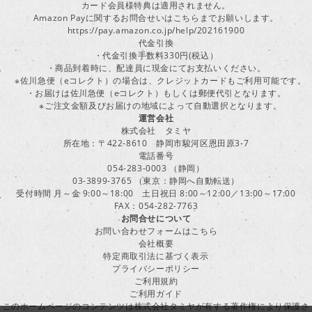
カード会員様特典は適用されません。
Amazon Payに関するお問合せいはこちらまでお願いします。
https://pay.amazon.co.jp/help/202161900
代金引換
・代金引換手数料330円(税込）
・商品到着時に、配達員に現金にてお支払いください。
※佐川急便（eコレクト）の場合は、クレジットカードもご利用可能です。
・お届けは佐川急便（eコレクト）もしくは郵便代引となります。
※ご注文金額及びお届けの地域によって自動選択となります。
運営会社
株式会社 タミヤ
所在地：〒422-8610 静岡市駿河区恩田原3-7
電話番号
054-283-0003 （静岡）
03-3899-3765 （東京：静岡へ自動転送）
受付時間 月～金 9:00～18:00 土日祝日 8:00～12:00／13:00～17:00
FAX：054-282-7763
お問合せについて
お問い合わせフォームはこちら
会社概要
特定商取引法に基づく表示
プライバシーポリシー
ご利用規約
ご利用ガイド
このホームページのコンテンツは株式会社タミヤが有する著作権により保護さ