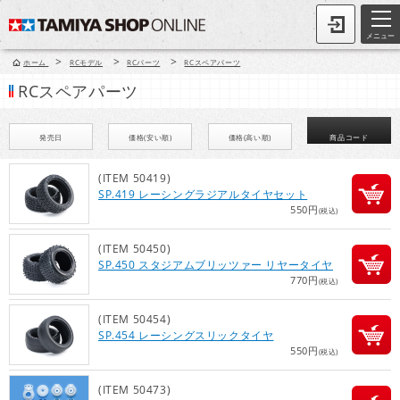
メニュー
>
>
>
ホーム
RCモデル
RCパーツ
RCスペアパーツ
RCスペアパーツ
発売日
価格(安い順)
価格(高い順)
商品コード
(ITEM 50419)
SP.419 レーシングラジアルタイヤセット
550円
(税込)
(ITEM 50450)
SP.450 スタジアムブリッツァー リヤータイヤ
770円
(税込)
(ITEM 50454)
SP.454 レーシングスリックタイヤ
550円
(税込)
(ITEM 50473)