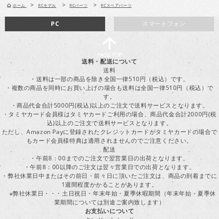
>
>
>
ホーム
RCモデル
RCパーツ
RCスペアパーツ
PC
スマートフォン
送料・配送について
送料
・送料は一部の商品を除き全国一律510円（税込）です。
・複数の商品を同時にお買い上げの場合も送料は全国一律510円（税込）で
す。
・商品代金合計5000円(税込)以上のご注文で送料サービスとなります。
・タミヤカード会員様はタミヤカードご利用の場合、商品代金合計2000円(税
込)以上のご注文で送料サービスとなります。
ただし、Amazon Payに登録されたクレジットカードがタミヤカードの場合で
もカード会員様特典は適用されませんのでご注意ください。
配送
・午前8：00までのご注文で翌営業日の出荷となります。
・午前8：00以降のご注文は翌々営業日での出荷となります。
・弊社休業日中またはその前日・前々日に頂いたご注文は、商品の到着までに
1週間程度かかることがあります。
※弊社休業日・・・土日祝日・年末年始・夏季休暇期間（年末年始・夏季休
業期間については別途ご案内致します）
お支払いについて