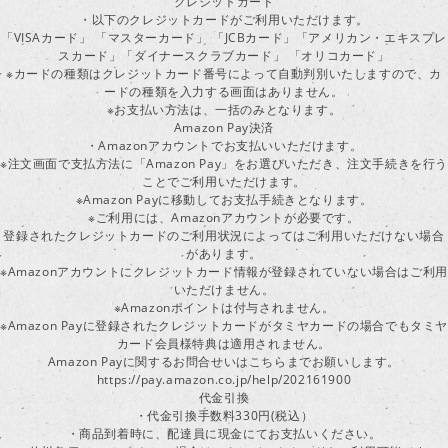
クレジットカード
・以下のクレジットカードがご利用いただけます。
「VISAカード」 「マスターカード」 「JCBカード」「アメリカン・エキスプレ
スカード」「ダイナースクラブカード」 「オリコカード」
※カードの種類はクレジットカード番号によって自動判別いたしますので、カ
ードの種類を入力する画面はありません。
※お支払い方法は、一括のみとなります。
Amazon Pay決済
・Amazonアカウントでお支払いいただけます。
※注文画面で支払方法に「Amazon Pay」をお選びいただき、注文手続きを行
ことでご利用いただけます。
※Amazon Payに移動してお支払手続きとなります。
※ご利用には、Amazonアカウントが必要です。
登録されたクレジットカードのご利用状況によってはご利用いただけない場合
があります。
※Amazonアカウントにクレジットカード情報が登録されていない場合はご利用
いただけません。
※Amazonポイントは付与されません。
※Amazon Payに登録されたクレジットカードがタミヤカードの場合でもタミヤ
カード会員様特典は適用されません。
Amazon Payに関するお問合せいはこちらまでお願いします。
https://pay.amazon.co.jp/help/202161900
代金引換
・代金引換手数料330円(税込）
・商品到着時に、配達員に現金にてお支払いください。