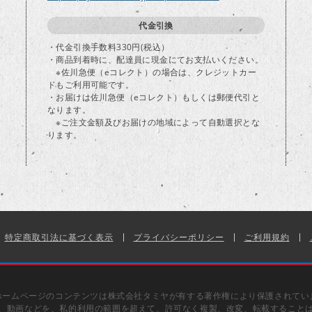
代金引換
・代金引換手数料330円(税込）
・商品到着時に、配達員に現金にてお支払いください。
※佐川急便（eコレクト）の場合は、クレジットカー
ドもご利用可能です。
・お届けは佐川急便（eコレクト）もしくは郵便代引と
なります。
※ご注文金額及びお届けの地域によって自動選択とな
ります。
特定商取引法に基づく表示
プライバシーポリシー
ご利用規約
ホームページのコンテンツは株式会社タミヤが有する著作権により保護されてい
、動画などを、私的利用の範囲を超えて、許可なく複製、改変、転載すること