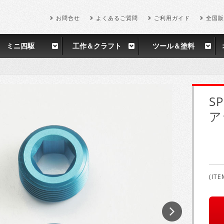
お問合せ
よくあるご質問
ご利用ガイド
全国販
ミニ四駆
工作＆クラフト
ツール＆塗料
SP
ア
(ITE