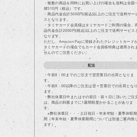
・複数の商品を同時にお買い上げの場合も送料は全国
律510円（税込）です。
・商品代金合計5000円(税込)以上のご注文で送料サー
スとなります。
・タミヤカード会員様はタミヤカードご利用の場合、
品代金合計2000円(税込)以上のご注文で送料サービス
なります。
ただし、Amazon Payに登録されたクレジットカード
タミヤカードの場合でもカード会員様特典は適用され
せんのでご注意ください。
配送
・午前8：00までのご注文で翌営業日の出荷となりま
す。
・午前8：00以降のご注文は翌々営業日での出荷とな
ます。
・弊社休業日中またはその前日・前々日に頂いたご注
は、商品の到着までに1週間程度かかることがありま
す。
※弊社休業日・・・土日祝日・年末年始・夏季休暇期
間（年末年始・夏季休業期間については別途ご案内致
ます）