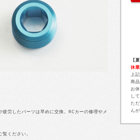
【夏
休業
上記
商品
お休
して
ただ
んが
や疲労したパーツは早めに交換。RCカーの修理やメ
ご覧ください。