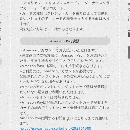
一
「アメリカン・エキスプレスカード」「ダイナースクラ
ブカード」 「オリコカード」
ビ
※カードの種類はクレジットカード番号によって自動判
別いたしますので、カードの種類を入力する画面はあり
商
ません。
と
※お支払い方法は、一括のみとなります。
が
Amazon Pay決済
ま
・Amazonアカウントでお支払いいただけます。
※注文画面で支払方法に「Amazon Pay」をお選びいた
だき、注文手続きを行うことでご利用いただけます。
※Amazon Payに移動してお支払手続きとなります。
※ご利用には、Amazonアカウントが必要です。
登録されたクレジットカードのご利用状況によってはご
り
利用いただけない場合があります。
※Amazonアカウントにクレジットカード情報が登録さ
文
れていない場合はご利用いただけません。
※Amazonポイントは付与されません。
※Amazon Payに登録されたクレジットカードがタミヤ
カードの場合でもタミヤカード会員様特典は適用されま
し
せん。
Amazon Payに関するお問合せいはこちらまでお願いし
ます。
https://pay.amazon.co.jp/help/202161900