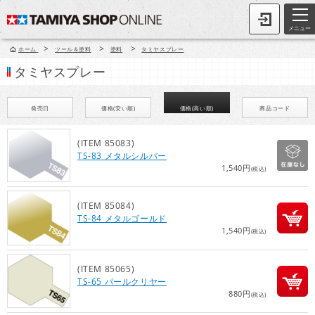
メニュー
>
>
>
ホーム
ツール＆塗料
塗料
タミヤスプレー
タミヤスプレー
発売日
価格(安い順)
価格(高い順)
商品コード
(ITEM 85083)
TS-83 メタルシルバー
1,540円
(税込)
(ITEM 85084)
TS-84 メタルゴールド
1,540円
(税込)
(ITEM 85065)
TS-65 パールクリヤー
880円
(税込)