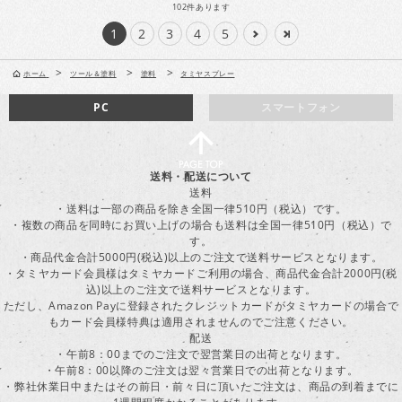
102
件あります
1
2
3
4
5
>
>
>
ホーム
ツール＆塗料
塗料
タミヤスプレー
PC
スマートフォン
送料・配送について
送料
・送料は一部の商品を除き全国一律510円（税込）です。
・複数の商品を同時にお買い上げの場合も送料は全国一律510円（税込）で
す。
・商品代金合計5000円(税込)以上のご注文で送料サービスとなります。
・タミヤカード会員様はタミヤカードご利用の場合、商品代金合計2000円(税
込)以上のご注文で送料サービスとなります。
ただし、Amazon Payに登録されたクレジットカードがタミヤカードの場合で
もカード会員様特典は適用されませんのでご注意ください。
配送
・午前8：00までのご注文で翌営業日の出荷となります。
・午前8：00以降のご注文は翌々営業日での出荷となります。
・弊社休業日中またはその前日・前々日に頂いたご注文は、商品の到着までに