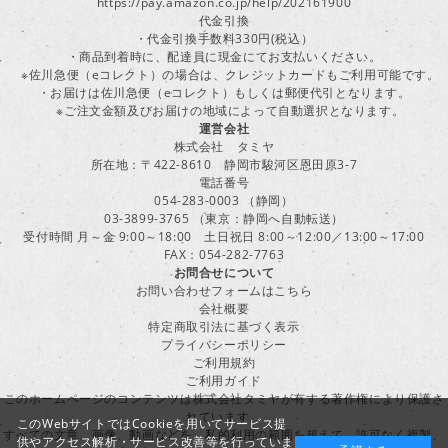
https://pay.amazon.co.jp/help/202161900
代金引換
・代金引換手数料330円(税込）
・商品到着時に、配達員に現金にてお支払いください。
※佐川急便（eコレクト）の場合は、クレジットカードもご利用可能です。
・お届けは佐川急便（eコレクト）もしくは郵便代引となります。
※ご注文金額及びお届けの地域によって自動選択となります。
運営会社
株式会社 タミヤ
所在地：〒422-8610 静岡市駿河区恩田原3-7
電話番号
054-283-0003 （静岡）
03-3899-3765 （東京：静岡へ自動転送）
受付時間 月～金 9:00～18:00 土日祝日 8:00～12:00／13:00～17:00
FAX：054-282-7763
お問合せについて
お問い合わせフォームはこちら
会社概要
特定商取引法に基づく表示
プライバシーポリシー
ご利用規約
ご利用ガイド
このホームページのコンテンツは株式会社タミヤが有する著作権により保護さ
れています。
このWebサイトではCookieを用いてサービス提
すべての文章、画像、動画などを、私的利用の範囲を超えて、許可なく複製、
供やアクセス解析・サービス改善等を行っていま