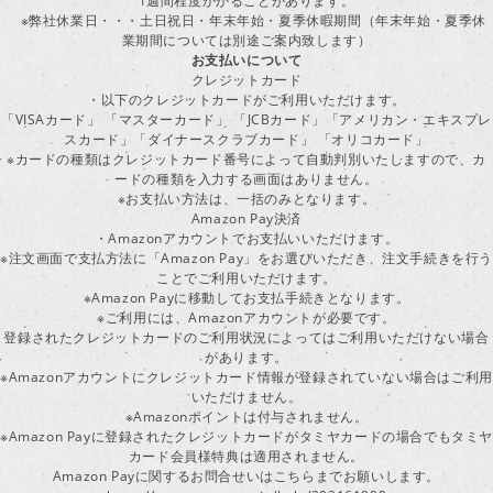
1週間程度かかることがあります。
※弊社休業日・・・土日祝日・年末年始・夏季休暇期間（年末年始・夏季休
業期間については別途ご案内致します）
お支払いについて
クレジットカード
・以下のクレジットカードがご利用いただけます。
「VISAカード」 「マスターカード」 「JCBカード」「アメリカン・エキスプレ
スカード」「ダイナースクラブカード」 「オリコカード」
※カードの種類はクレジットカード番号によって自動判別いたしますので、カ
ードの種類を入力する画面はありません。
※お支払い方法は、一括のみとなります。
Amazon Pay決済
・Amazonアカウントでお支払いいただけます。
※注文画面で支払方法に「Amazon Pay」をお選びいただき、注文手続きを行
ことでご利用いただけます。
※Amazon Payに移動してお支払手続きとなります。
※ご利用には、Amazonアカウントが必要です。
登録されたクレジットカードのご利用状況によってはご利用いただけない場合
があります。
※Amazonアカウントにクレジットカード情報が登録されていない場合はご利用
いただけません。
※Amazonポイントは付与されません。
※Amazon Payに登録されたクレジットカードがタミヤカードの場合でもタミヤ
カード会員様特典は適用されません。
Amazon Payに関するお問合せいはこちらまでお願いします。