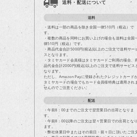
送料・配送について
送料
・送料は一部の商品を除き全国一律510円（税込）で
す。
・複数の商品を同時にお買い上げの場合も送料は全国
律510円（税込）です。
・商品代金合計5000円(税込)以上のご注文で送料サー
スとなります。
・タミヤカード会員様はタミヤカードご利用の場合、
品代金合計2000円(税込)以上のご注文で送料サービス
なります。
ただし、Amazon Payに登録されたクレジットカード
タミヤカードの場合でもカード会員様特典は適用され
せんのでご注意ください。
配送
・午前8：00までのご注文で翌営業日の出荷となりま
す。
・午前8：00以降のご注文は翌々営業日での出荷とな
ます。
・弊社休業日中またはその前日・前々日に頂いたご注