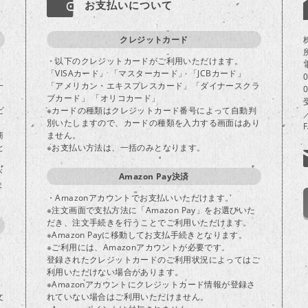
お支払いについて
クレジットカード
・以下のクレジットカードがご利用いただけます。
「VISAカード」 「マスターカード」 「JCBカード」
一
「アメリカン・エキスプレスカード」「ダイナースクラ
ブカード」 「オリコカード」
ビ
※カードの種類はクレジットカード番号によって自動判
別いたしますので、カードの種類を入力する画面はあり
商
ません。
と
※お支払い方法は、一括のみとなります。
が
Amazon Pay決済
ま
・Amazonアカウントでお支払いいただけます。
※注文画面で支払方法に「Amazon Pay」をお選びいた
だき、注文手続きを行うことでご利用いただけます。
※Amazon Payに移動してお支払手続きとなります。
※ご利用には、Amazonアカウントが必要です。
登録されたクレジットカードのご利用状況によってはご
り
利用いただけない場合があります。
※Amazonアカウントにクレジットカード情報が登録さ
文
れていない場合はご利用いただけません。