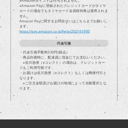
※Amazonポイントは付与されません。
※Amazon Payに登録されたクレジットカードがタミヤ
カードの場合でもタミヤカード会員様特典は適用されま
し
せん。
Amazon Payに関するお問合せいはこちらまでお願いし
ます。
https://pay.amazon.co.jp/help/202161900
代金引換
・代金引換手数料330円(税込）
・商品到着時に、配達員に現金にてお支払いください。
※佐川急便（eコレクト）の場合は、クレジットカー
ドもご利用可能です。
・お届けは佐川急便（eコレクト）もしくは郵便代引と
なります。
※ご注文金額及びお届けの地域によって自動選択とな
ります。