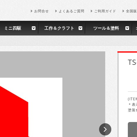
お問合せ
よくあるご質問
ご利用ガイド
全国販
ミニ四駆
工作＆クラフト
ツール＆塗料
T
(ITE
＊表
塗装