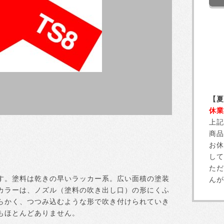
【夏
休業
上記
商品
お休
して
ただ
す。塗料は乾きの早いラッカー系。広い面積の塗装
んが
カラーは、ノズル（塗料の吹き出し口）の形にくふ
らかく、つつみ込むような形で吹き付けられていき
もほとんどありません。