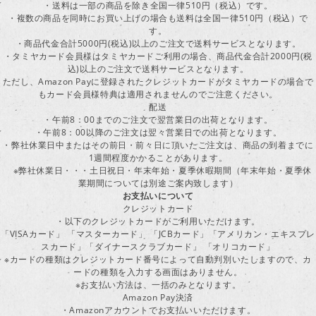
・送料は一部の商品を除き全国一律510円（税込）です。
・複数の商品を同時にお買い上げの場合も送料は全国一律510円（税込）で
す。
・商品代金合計5000円(税込)以上のご注文で送料サービスとなります。
・タミヤカード会員様はタミヤカードご利用の場合、商品代金合計2000円(税
込)以上のご注文で送料サービスとなります。
ただし、Amazon Payに登録されたクレジットカードがタミヤカードの場合で
もカード会員様特典は適用されませんのでご注意ください。
配送
・午前8：00までのご注文で翌営業日の出荷となります。
・午前8：00以降のご注文は翌々営業日での出荷となります。
・弊社休業日中またはその前日・前々日に頂いたご注文は、商品の到着までに
1週間程度かかることがあります。
※弊社休業日・・・土日祝日・年末年始・夏季休暇期間（年末年始・夏季休
業期間については別途ご案内致します）
お支払いについて
クレジットカード
・以下のクレジットカードがご利用いただけます。
「VISAカード」 「マスターカード」 「JCBカード」「アメリカン・エキスプレ
スカード」「ダイナースクラブカード」 「オリコカード」
※カードの種類はクレジットカード番号によって自動判別いたしますので、カ
ードの種類を入力する画面はありません。
※お支払い方法は、一括のみとなります。
Amazon Pay決済
・Amazonアカウントでお支払いいただけます。