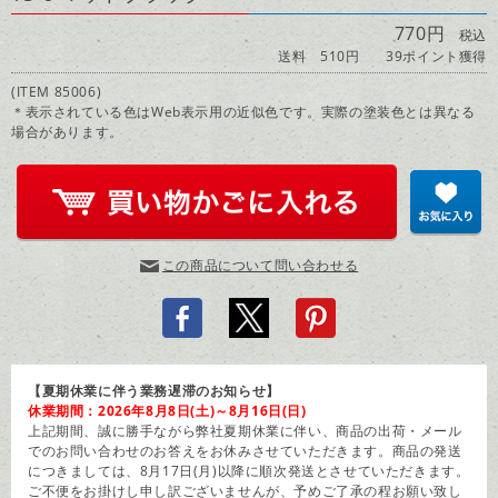
770円
税込
送料 510円
39ポイント獲得
(ITEM 85006)
＊表示されている色はWeb表示用の近似色です。実際の塗装色とは異なる
場合があります。
この商品について問い合わせる
【夏期休業に伴う業務遅滞のお知らせ】
休業期間：2026年8月8日(土)～8月16日(日)
上記期間、誠に勝手ながら弊社夏期休業に伴い、商品の出荷・メール
でのお問い合わせのお答えをお休みさせていただきます。商品の発送
につきましては、8月17日(月)以降に順次発送とさせていただきます。
ご不便をお掛けし申し訳ございませんが、予めご了承の程お願い致し