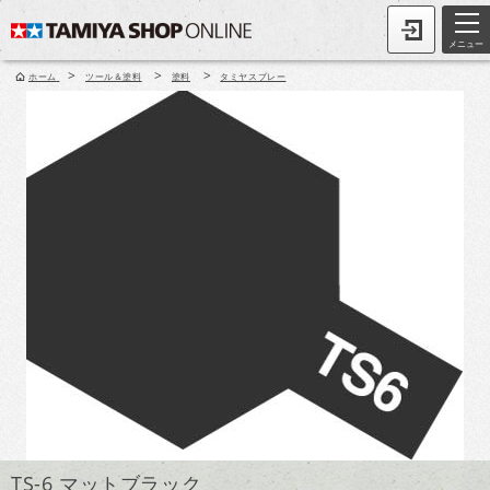
メニュー
>
>
>
ホーム
ツール＆塗料
塗料
タミヤスプレー
TS-6 マットブラック