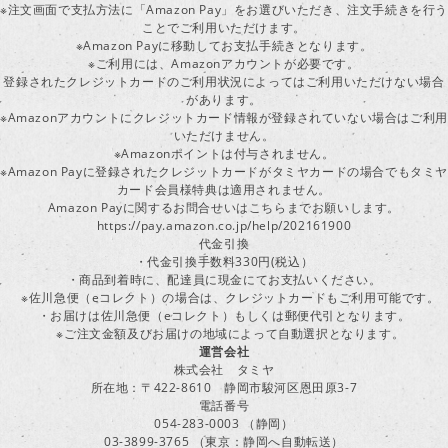
※注文画面で支払方法に「Amazon Pay」をお選びいただき、注文手続きを行
ことでご利用いただけます。
※Amazon Payに移動してお支払手続きとなります。
※ご利用には、Amazonアカウントが必要です。
登録されたクレジットカードのご利用状況によってはご利用いただけない場合
があります。
※Amazonアカウントにクレジットカード情報が登録されていない場合はご利用
いただけません。
※Amazonポイントは付与されません。
※Amazon Payに登録されたクレジットカードがタミヤカードの場合でもタミヤ
カード会員様特典は適用されません。
Amazon Payに関するお問合せいはこちらまでお願いします。
https://pay.amazon.co.jp/help/202161900
代金引換
・代金引換手数料330円(税込）
・商品到着時に、配達員に現金にてお支払いください。
※佐川急便（eコレクト）の場合は、クレジットカードもご利用可能です。
・お届けは佐川急便（eコレクト）もしくは郵便代引となります。
※ご注文金額及びお届けの地域によって自動選択となります。
運営会社
株式会社 タミヤ
所在地：〒422-8610 静岡市駿河区恩田原3-7
電話番号
054-283-0003 （静岡）
03-3899-3765 （東京：静岡へ自動転送）