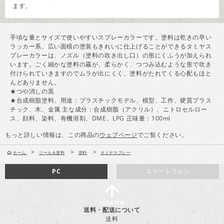
ます。
手頃な量とサイズで使いやすいスプレーカラーです。塗料は乾きの早い
ラッカー系。広い面積の塗装もきれいに仕上げることができるタミヤス
プレーカラーは、ノズル（塗料の吹き出し口）の形にくふうが加えられ
います。ごく細かな塗料の霧が、柔らかく、つつみ込むような形で吹き
付けられていきますのでムラが出にくく、塗料がたれてくる心配もほと
んどありません。
★つや消しの黒
★合成樹脂塗料。用途：プラスチックモデル、模型、工作、硬質プラス
チック、木、金属 主な成分：合成樹脂（アクリル）、ニトロセルロー
ス、顔料、染料、有機溶剤、DME、LPG 正味量：100ml
もっと詳しい情報は、この商品の
ウェブページ
でご覧ください。
>
>
>
ホーム
ツール＆塗料
塗料
タミヤスプレー
PC
スマートフォン
送料・配送について
送料