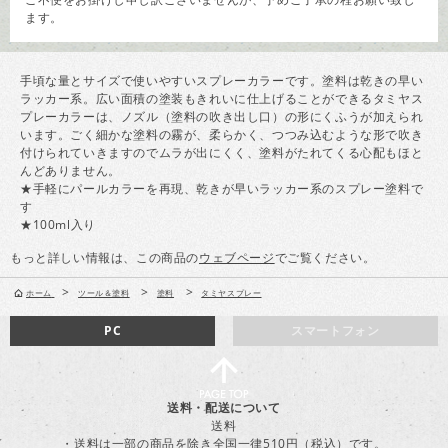
ます。
手頃な量とサイズで使いやすいスプレーカラーです。塗料は乾きの早い
ラッカー系。広い面積の塗装もきれいに仕上げることができるタミヤス
プレーカラーは、ノズル（塗料の吹き出し口）の形にくふうが加えられ
います。ごく細かな塗料の霧が、柔らかく、つつみ込むような形で吹き
付けられていきますのでムラが出にくく、塗料がたれてくる心配もほと
んどありません。
★手軽にパールカラーを再現、乾きが早いラッカー系のスプレー塗料で
す
★100ml入り
もっと詳しい情報は、この商品の
ウェブページ
でご覧ください。
>
>
>
ホーム
ツール＆塗料
塗料
タミヤスプレー
PC
スマートフォン
送料・配送について
送料
・送料は一部の商品を除き全国一律510円（税込）です。