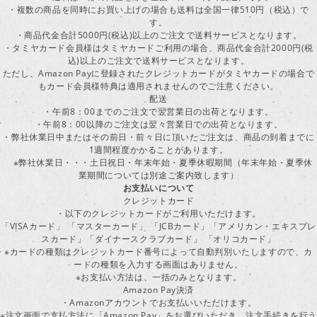
・複数の商品を同時にお買い上げの場合も送料は全国一律510円（税込）で
す。
・商品代金合計5000円(税込)以上のご注文で送料サービスとなります。
・タミヤカード会員様はタミヤカードご利用の場合、商品代金合計2000円(税
込)以上のご注文で送料サービスとなります。
ただし、Amazon Payに登録されたクレジットカードがタミヤカードの場合で
もカード会員様特典は適用されませんのでご注意ください。
配送
・午前8：00までのご注文で翌営業日の出荷となります。
・午前8：00以降のご注文は翌々営業日での出荷となります。
・弊社休業日中またはその前日・前々日に頂いたご注文は、商品の到着までに
1週間程度かかることがあります。
※弊社休業日・・・土日祝日・年末年始・夏季休暇期間（年末年始・夏季休
業期間については別途ご案内致します）
お支払いについて
クレジットカード
・以下のクレジットカードがご利用いただけます。
「VISAカード」 「マスターカード」 「JCBカード」「アメリカン・エキスプレ
スカード」「ダイナースクラブカード」 「オリコカード」
※カードの種類はクレジットカード番号によって自動判別いたしますので、カ
ードの種類を入力する画面はありません。
※お支払い方法は、一括のみとなります。
Amazon Pay決済
・Amazonアカウントでお支払いいただけます。
※注文画面で支払方法に「Amazon Pay」をお選びいただき、注文手続きを行