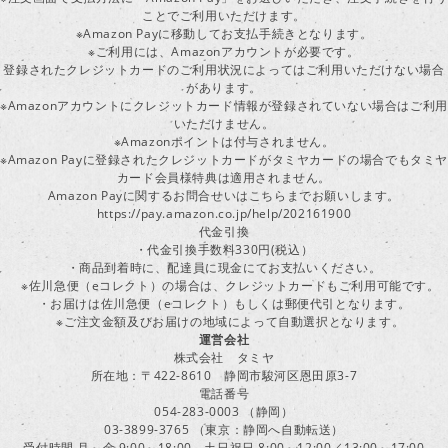
ことでご利用いただけます。
※Amazon Payに移動してお支払手続きとなります。
※ご利用には、Amazonアカウントが必要です。
登録されたクレジットカードのご利用状況によってはご利用いただけない場合
があります。
※Amazonアカウントにクレジットカード情報が登録されていない場合はご利用
いただけません。
※Amazonポイントは付与されません。
※Amazon Payに登録されたクレジットカードがタミヤカードの場合でもタミヤ
カード会員様特典は適用されません。
Amazon Payに関するお問合せいはこちらまでお願いします。
https://pay.amazon.co.jp/help/202161900
代金引換
・代金引換手数料330円(税込）
・商品到着時に、配達員に現金にてお支払いください。
※佐川急便（eコレクト）の場合は、クレジットカードもご利用可能です。
・お届けは佐川急便（eコレクト）もしくは郵便代引となります。
※ご注文金額及びお届けの地域によって自動選択となります。
運営会社
株式会社 タミヤ
所在地：〒422-8610 静岡市駿河区恩田原3-7
電話番号
054-283-0003 （静岡）
03-3899-3765 （東京：静岡へ自動転送）
受付時間 月～金 9:00～18:00 土日祝日 8:00～12:00／13:00～17:00