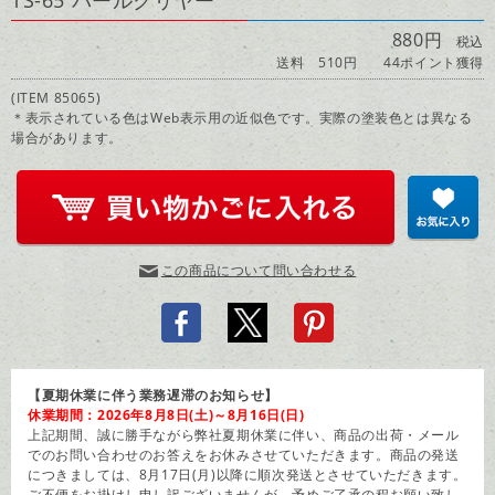
TS-65 パールクリヤー
880円
税込
送料 510円
44ポイント獲得
(ITEM 85065)
＊表示されている色はWeb表示用の近似色です。実際の塗装色とは異なる
場合があります。
この商品について問い合わせる
【夏期休業に伴う業務遅滞のお知らせ】
休業期間：2026年8月8日(土)～8月16日(日)
上記期間、誠に勝手ながら弊社夏期休業に伴い、商品の出荷・メール
でのお問い合わせのお答えをお休みさせていただきます。商品の発送
につきましては、8月17日(月)以降に順次発送とさせていただきます。
ご不便をお掛けし申し訳ございませんが、予めご了承の程お願い致し