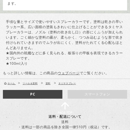
ます。
手頃な量とサイズで使いやすいスプレーカラーです。塗料は乾きの早い
ラッカー系。広い面積の塗装もきれいに仕上げることができるタミヤス
プレーカラーは、ノズル（塗料の吹き出し口）の形にくふうが加えられ
います。ごく細かな塗料の霧が、柔らかく、つつみ込むような形で吹き
付けられていきますのでムラが出にくく、塗料がたれてくる心配もほと
んどありません。
★国内外の戦艦などに多く見られる、板張りの甲板を表現できるカラー
スプレーです。
★100ml入り
もっと詳しい情報は、この商品の
ウェブページ
でご覧ください。
>
>
>
ホーム
ツール＆塗料
塗料
タミヤスプレー
PC
スマートフォン
送料・配送について
送料
・送料は一部の商品を除き全国一律510円（税込）です。