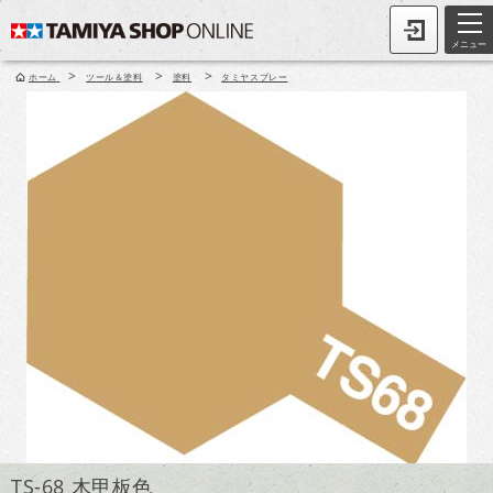
メニュー
>
>
>
ホーム
ツール＆塗料
塗料
タミヤスプレー
TS-68 木甲板色