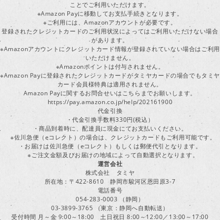
ことでご利用いただけます。
※Amazon Payに移動してお支払手続きとなります。
※ご利用には、Amazonアカウントが必要です。
登録されたクレジットカードのご利用状況によってはご利用いただけない場合
があります。
※Amazonアカウントにクレジットカード情報が登録されていない場合はご利用
いただけません。
※Amazonポイントは付与されません。
※Amazon Payに登録されたクレジットカードがタミヤカードの場合でもタミヤ
カード会員様特典は適用されません。
Amazon Payに関するお問合せいはこちらまでお願いします。
https://pay.amazon.co.jp/help/202161900
代金引換
・代金引換手数料330円(税込）
・商品到着時に、配達員に現金にてお支払いください。
※佐川急便（eコレクト）の場合は、クレジットカードもご利用可能です。
・お届けは佐川急便（eコレクト）もしくは郵便代引となります。
※ご注文金額及びお届けの地域によって自動選択となります。
運営会社
株式会社 タミヤ
所在地：〒422-8610 静岡市駿河区恩田原3-7
電話番号
054-283-0003 （静岡）
03-3899-3765 （東京：静岡へ自動転送）
受付時間 月～金 9:00～18:00 土日祝日 8:00～12:00／13:00～17:00