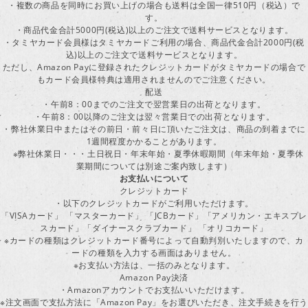
・複数の商品を同時にお買い上げの場合も送料は全国一律510円（税込）で
す。
・商品代金合計5000円(税込)以上のご注文で送料サービスとなります。
・タミヤカード会員様はタミヤカードご利用の場合、商品代金合計2000円(税
込)以上のご注文で送料サービスとなります。
ただし、Amazon Payに登録されたクレジットカードがタミヤカードの場合で
もカード会員様特典は適用されませんのでご注意ください。
配送
・午前8：00までのご注文で翌営業日の出荷となります。
・午前8：00以降のご注文は翌々営業日での出荷となります。
・弊社休業日中またはその前日・前々日に頂いたご注文は、商品の到着までに
1週間程度かかることがあります。
※弊社休業日・・・土日祝日・年末年始・夏季休暇期間（年末年始・夏季休
業期間については別途ご案内致します）
お支払いについて
クレジットカード
・以下のクレジットカードがご利用いただけます。
「VISAカード」 「マスターカード」 「JCBカード」「アメリカン・エキスプレ
スカード」「ダイナースクラブカード」 「オリコカード」
※カードの種類はクレジットカード番号によって自動判別いたしますので、カ
ードの種類を入力する画面はありません。
※お支払い方法は、一括のみとなります。
Amazon Pay決済
・Amazonアカウントでお支払いいただけます。
※注文画面で支払方法に「Amazon Pay」をお選びいただき、注文手続きを行