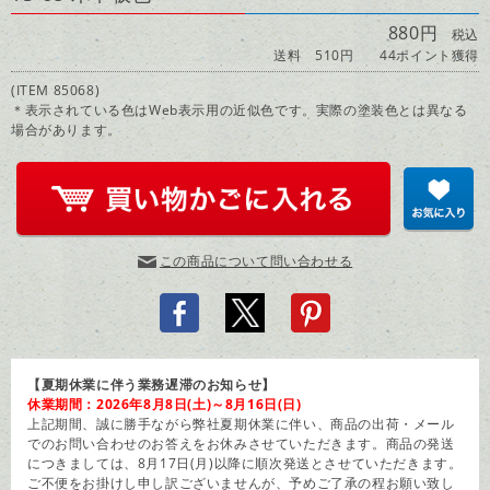
880円
税込
送料 510円
44ポイント獲得
(ITEM 85068)
＊表示されている色はWeb表示用の近似色です。実際の塗装色とは異なる
場合があります。
この商品について問い合わせる
【夏期休業に伴う業務遅滞のお知らせ】
休業期間：2026年8月8日(土)～8月16日(日)
上記期間、誠に勝手ながら弊社夏期休業に伴い、商品の出荷・メール
でのお問い合わせのお答えをお休みさせていただきます。商品の発送
につきましては、8月17日(月)以降に順次発送とさせていただきます。
ご不便をお掛けし申し訳ございませんが、予めご了承の程お願い致し