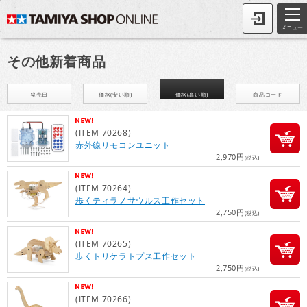
メニュー
その他新着商品
発売日
価格(安い順)
価格(高い順)
商品コード
(ITEM 70268)
赤外線リモコンユニット
2,970円
(税込)
(ITEM 70264)
歩くティラノサウルス工作セット
2,750円
(税込)
(ITEM 70265)
歩くトリケラトプス工作セット
2,750円
(税込)
(ITEM 70266)