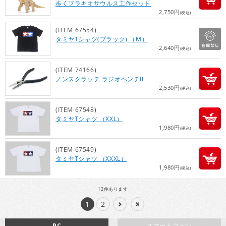
歩くブラキオサウルス工作セット
2,750円
(税込)
(ITEM 67554)
タミヤTシャツ(ブラック) （M）
2,640円
(税込)
(ITEM 74166)
ノンスクラッチ ラジオペンチII
2,530円
(税込)
(ITEM 67548)
タミヤTシャツ （XXL）
1,980円
(税込)
(ITEM 67549)
タミヤTシャツ （XXXL）
1,980円
(税込)
12
件あります
1
2
PC
スマートフォン