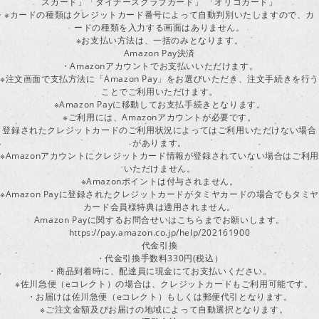
スカード」「ダイナースクラブカード」 「オリコカード」
※カードの種類はクレジットカード番号によって自動判別いたしますので、カ
ードの種類を入力する画面はありません。
※お支払い方法は、一括のみとなります。
Amazon Pay決済
・Amazonアカウントでお支払いいただけます。
※注文画面で支払方法に「Amazon Pay」をお選びいただき、注文手続きを行
ことでご利用いただけます。
※Amazon Payに移動してお支払手続きとなります。
※ご利用には、Amazonアカウントが必要です。
登録されたクレジットカードのご利用状況によってはご利用いただけない場合
があります。
※Amazonアカウントにクレジットカード情報が登録されていない場合はご利用
いただけません。
※Amazonポイントは付与されません。
※Amazon Payに登録されたクレジットカードがタミヤカードの場合でもタミヤ
カード会員様特典は適用されません。
Amazon Payに関するお問合せいはこちらまでお願いします。
https://pay.amazon.co.jp/help/202161900
代金引換
・代金引換手数料330円(税込）
・商品到着時に、配達員に現金にてお支払いください。
※佐川急便（eコレクト）の場合は、クレジットカードもご利用可能です。
・お届けは佐川急便（eコレクト）もしくは郵便代引となります。
※ご注文金額及びお届けの地域によって自動選択となります。