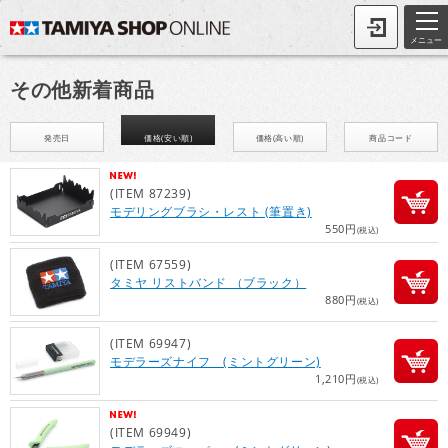
メニュー
その他新着商品
発売日
価格(安い順)
価格(高い順)
商品コード
(ITEM 87239)
モデリングブラシ・レスト (筆置き)
550円
(税込)
(ITEM 67559)
タミヤ リストバンド （ブラック）
880円
(税込)
(ITEM 69947)
モデラーズナイフ (ミントグリーン)
1,210円
(税込)
(ITEM 69949)