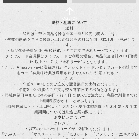
送料・配送について
送料
・送料は一部の商品を除き全国一律510円（税込）です。
・複数の商品を同時にお買い上げの場合も送料は全国一律510円（税込）で
す。
・商品代金合計5000円(税込)以上のご注文で送料サービスとなります。
・タミヤカード会員様はタミヤカードご利用の場合、商品代金合計2000円(税
込)以上のご注文で送料サービスとなります。
ただし、Amazon Payに登録されたクレジットカードがタミヤカードの場合で
もカード会員様特典は適用されませんのでご注意ください。
配送
・午前8：00までのご注文で翌営業日の出荷となります。
・午前8：00以降のご注文は翌々営業日での出荷となります。
・弊社休業日中またはその前日・前々日に頂いたご注文は、商品の到着までに
1週間程度かかることがあります。
※弊社休業日・・・土日祝日・年末年始・夏季休暇期間（年末年始・夏季休
業期間については別途ご案内致します）
お支払いについて
クレジットカード
・以下のクレジットカードがご利用いただけます。
「VISAカード」 「マスターカード」 「JCBカード」「アメリカン・エキスプレ