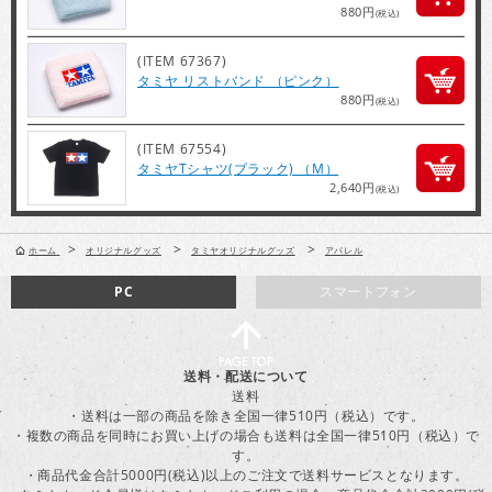
880円
(税込)
(ITEM 67367)
タミヤ リストバンド （ピンク）
880円
(税込)
(ITEM 67554)
タミヤTシャツ(ブラック) （M）
2,640円
(税込)
>
>
>
ホーム
オリジナルグッズ
タミヤオリジナルグッズ
アパレル
PC
スマートフォン
送料・配送について
送料
・送料は一部の商品を除き全国一律510円（税込）です。
・複数の商品を同時にお買い上げの場合も送料は全国一律510円（税込）で
す。
・商品代金合計5000円(税込)以上のご注文で送料サービスとなります。