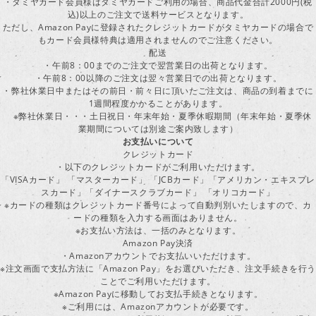
・タミヤカード会員様はタミヤカードご利用の場合、商品代金合計2000円(税
込)以上のご注文で送料サービスとなります。
ただし、Amazon Payに登録されたクレジットカードがタミヤカードの場合で
もカード会員様特典は適用されませんのでご注意ください。
配送
・午前8：00までのご注文で翌営業日の出荷となります。
・午前8：00以降のご注文は翌々営業日での出荷となります。
・弊社休業日中またはその前日・前々日に頂いたご注文は、商品の到着までに
1週間程度かかることがあります。
※弊社休業日・・・土日祝日・年末年始・夏季休暇期間（年末年始・夏季休
業期間については別途ご案内致します）
お支払いについて
クレジットカード
・以下のクレジットカードがご利用いただけます。
「VISAカード」 「マスターカード」 「JCBカード」「アメリカン・エキスプレ
スカード」「ダイナースクラブカード」 「オリコカード」
※カードの種類はクレジットカード番号によって自動判別いたしますので、カ
ードの種類を入力する画面はありません。
※お支払い方法は、一括のみとなります。
Amazon Pay決済
・Amazonアカウントでお支払いいただけます。
※注文画面で支払方法に「Amazon Pay」をお選びいただき、注文手続きを行
ことでご利用いただけます。
※Amazon Payに移動してお支払手続きとなります。
※ご利用には、Amazonアカウントが必要です。