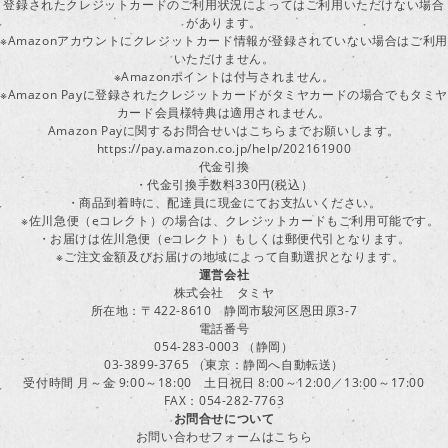
登録されたクレジットカードのご利用状況によってはご利用いただけない場合
があります。
※Amazonアカウントにクレジットカード情報が登録されていない場合はご利用
いただけません。
※Amazonポイントは付与されません。
※Amazon Payに登録されたクレジットカードがタミヤカードの場合でもタミヤ
カード会員様特典は適用されません。
Amazon Payに関するお問合せいはこちらまでお願いします。
https://pay.amazon.co.jp/help/202161900
代金引換
・代金引換手数料330円(税込）
・商品到着時に、配達員に現金にてお支払いください。
※佐川急便（eコレクト）の場合は、クレジットカードもご利用可能です。
・お届けは佐川急便（eコレクト）もしくは郵便代引となります。
※ご注文金額及びお届けの地域によって自動選択となります。
運営会社
株式会社 タミヤ
所在地：〒422-8610 静岡市駿河区恩田原3-7
電話番号
054-283-0003 （静岡）
03-3899-3765 （東京：静岡へ自動転送）
受付時間 月～金 9:00～18:00 土日祝日 8:00～12:00／13:00～17:00
FAX：054-282-7763
お問合せについて
お問い合わせフォームはこちら