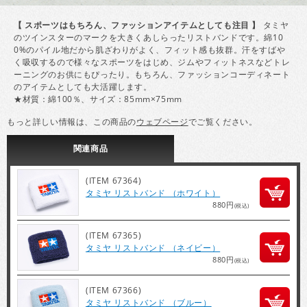
【 スポーツはもちろん、ファッションアイテムとしても注目 】
タミヤ
のツインスターのマークを大きくあしらったリストバンドです。綿10
0%のパイル地だから肌ざわりがよく、フィット感も抜群。汗をすばや
く吸収するので様々なスポーツをはじめ、ジムやフィットネスなどトレ
ーニングのお供にもぴったり。もちろん、ファッションコーディネート
のアイテムとしても大活躍します。
★材質：綿100％、サイズ：85mm×75mm
もっと詳しい情報は、この商品の
ウェブページ
でご覧ください。
関連
商品
(ITEM 67364)
タミヤ リストバンド （ホワイト）
880円
(税込)
(ITEM 67365)
タミヤ リストバンド （ネイビー）
880円
(税込)
(ITEM 67366)
タミヤ リストバンド （ブルー）