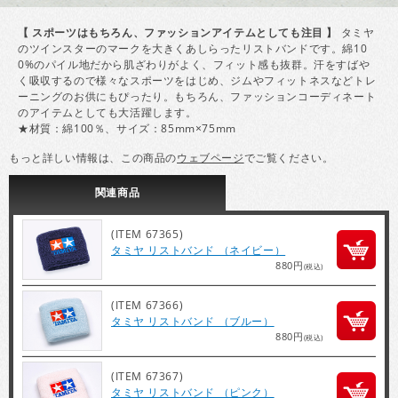
【 スポーツはもちろん、ファッションアイテムとしても注目 】
タミヤ
のツインスターのマークを大きくあしらったリストバンドです。綿10
0%のパイル地だから肌ざわりがよく、フィット感も抜群。汗をすばや
く吸収するので様々なスポーツをはじめ、ジムやフィットネスなどトレ
ーニングのお供にもぴったり。もちろん、ファッションコーディネート
のアイテムとしても大活躍します。
★材質：綿100％、サイズ：85mm×75mm
もっと詳しい情報は、この商品の
ウェブページ
でご覧ください。
関連
商品
(ITEM 67365)
タミヤ リストバンド （ネイビー）
880円
(税込)
(ITEM 67366)
タミヤ リストバンド （ブルー）
880円
(税込)
(ITEM 67367)
タミヤ リストバンド （ピンク）