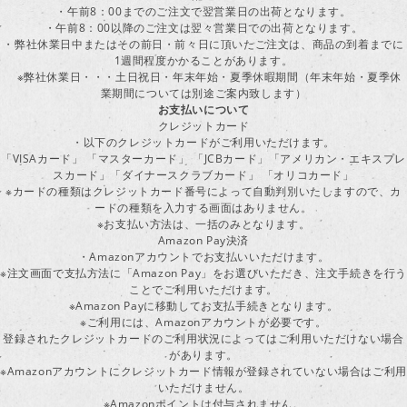
・午前8：00までのご注文で翌営業日の出荷となります。
・午前8：00以降のご注文は翌々営業日での出荷となります。
・弊社休業日中またはその前日・前々日に頂いたご注文は、商品の到着までに
1週間程度かかることがあります。
※弊社休業日・・・土日祝日・年末年始・夏季休暇期間（年末年始・夏季休
業期間については別途ご案内致します）
お支払いについて
クレジットカード
・以下のクレジットカードがご利用いただけます。
「VISAカード」 「マスターカード」 「JCBカード」「アメリカン・エキスプレ
スカード」「ダイナースクラブカード」 「オリコカード」
※カードの種類はクレジットカード番号によって自動判別いたしますので、カ
ードの種類を入力する画面はありません。
※お支払い方法は、一括のみとなります。
Amazon Pay決済
・Amazonアカウントでお支払いいただけます。
※注文画面で支払方法に「Amazon Pay」をお選びいただき、注文手続きを行
ことでご利用いただけます。
※Amazon Payに移動してお支払手続きとなります。
※ご利用には、Amazonアカウントが必要です。
登録されたクレジットカードのご利用状況によってはご利用いただけない場合
があります。
※Amazonアカウントにクレジットカード情報が登録されていない場合はご利用
いただけません。
※Amazonポイントは付与されません。