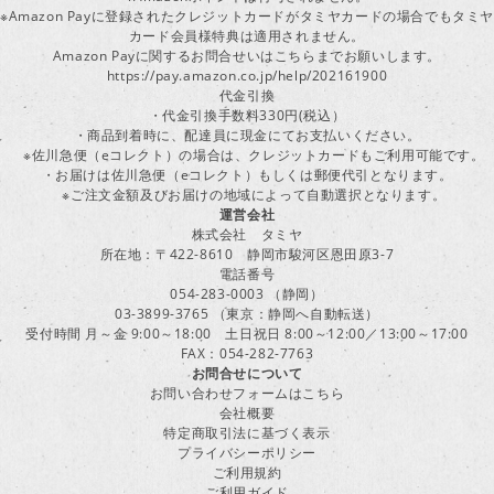
※Amazon Payに登録されたクレジットカードがタミヤカードの場合でもタミヤ
カード会員様特典は適用されません。
Amazon Payに関するお問合せいはこちらまでお願いします。
https://pay.amazon.co.jp/help/202161900
代金引換
・代金引換手数料330円(税込）
・商品到着時に、配達員に現金にてお支払いください。
※佐川急便（eコレクト）の場合は、クレジットカードもご利用可能です。
・お届けは佐川急便（eコレクト）もしくは郵便代引となります。
※ご注文金額及びお届けの地域によって自動選択となります。
運営会社
株式会社 タミヤ
所在地：〒422-8610 静岡市駿河区恩田原3-7
電話番号
054-283-0003 （静岡）
03-3899-3765 （東京：静岡へ自動転送）
受付時間 月～金 9:00～18:00 土日祝日 8:00～12:00／13:00～17:00
FAX：054-282-7763
お問合せについて
お問い合わせフォームはこちら
会社概要
特定商取引法に基づく表示
プライバシーポリシー
ご利用規約
ご利用ガイド