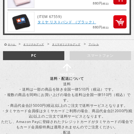
880円
(税込)
(ITEM 67559)
タミヤ リストバンド （ブラック）
880円
(税込)
>
>
>
ホーム
オリジナルグッズ
タミヤオリジナルグッズ
アパレル
PC
スマートフォン
送料・配送について
送料
・送料は一部の商品を除き全国一律510円（税込）です。
・複数の商品を同時にお買い上げの場合も送料は全国一律510円（税込）で
す。
・商品代金合計5000円(税込)以上のご注文で送料サービスとなります。
・タミヤカード会員様はタミヤカードご利用の場合、商品代金合計2000円(税
込)以上のご注文で送料サービスとなります。
ただし、Amazon Payに登録されたクレジットカードがタミヤカードの場合で
もカード会員様特典は適用されませんのでご注意ください。
配送