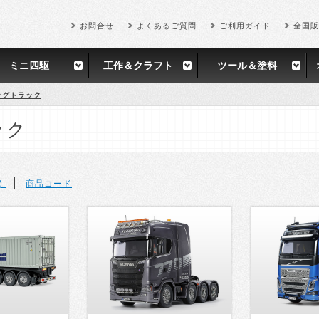
お問合せ
よくあるご質問
ご利用ガイド
全国販
ミニ四駆
工作＆クラフト
ツール＆塗料
ビッグトラック
ック
)
商品コード