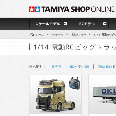
スケールモデル
RCモデル
>
>
>
ホーム
RCモデル
電動RCカー
1/14 電動RC
1/14 電動RCビッグトラ
並べ替え：
発売日
価格(安い順)
価格(高い順