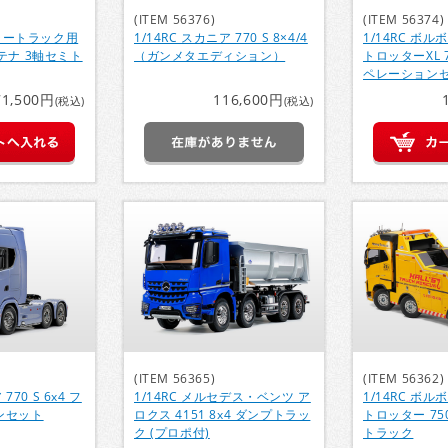
(ITEM 56376)
(ITEM 56374)
ーラートラック用
1/14RC スカニア 770 S 8×4/4
1/14RC ボル
テナ 3軸セミト
（ガンメタエディション）
トロッターXL 7
ペレーション
71,500円
116,600円
(税込)
(税込)
(ITEM 56365)
(ITEM 56362)
770 S 6x4 フ
1/14RC メルセデス・ベンツ ア
1/14RC ボル
ンセット
ロクス 4151 8x4 ダンプトラッ
トロッター 750
ク (プロポ付)
トラック