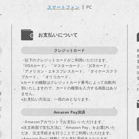
スマートフォン
PC
お支払いについて
クレジットカード
・以下のクレジットカードがご利用いただけます。
「VISAカード」 「マスターカード」 「JCBカード」
一
「アメリカン・エキスプレスカード」「ダイナースクラ
ブカード」 「オリコカード」
ビ
※カードの種類はクレジットカード番号によって自動判
別いたしますので、カードの種類を入力する画面はあり
商
ません。
と
※お支払い方法は、一括のみとなります。
が
Amazon Pay決済
ま
・Amazonアカウントでお支払いいただけます。
※注文画面で支払方法に「Amazon Pay」をお選びいた
だき、注文手続きを行うことでご利用いただけます。
※Amazon Payに移動してお支払手続きとなります。