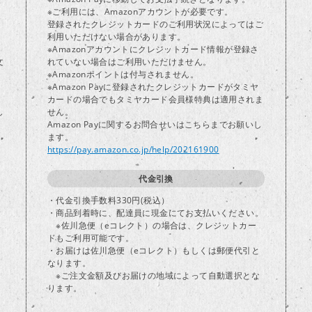
※ご利用には、Amazonアカウントが必要です。
登録されたクレジットカードのご利用状況によってはご
り
利用いただけない場合があります。
※Amazonアカウントにクレジットカード情報が登録さ
文
れていない場合はご利用いただけません。
※Amazonポイントは付与されません。
※Amazon Payに登録されたクレジットカードがタミヤ
カードの場合でもタミヤカード会員様特典は適用されま
し
せん。
Amazon Payに関するお問合せいはこちらまでお願いし
ます。
https://pay.amazon.co.jp/help/202161900
代金引換
・代金引換手数料330円(税込）
・商品到着時に、配達員に現金にてお支払いください。
※佐川急便（eコレクト）の場合は、クレジットカー
ドもご利用可能です。
・お届けは佐川急便（eコレクト）もしくは郵便代引と
なります。
※ご注文金額及びお届けの地域によって自動選択とな
ります。