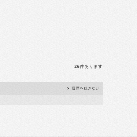
26
件あります
履歴を残さない