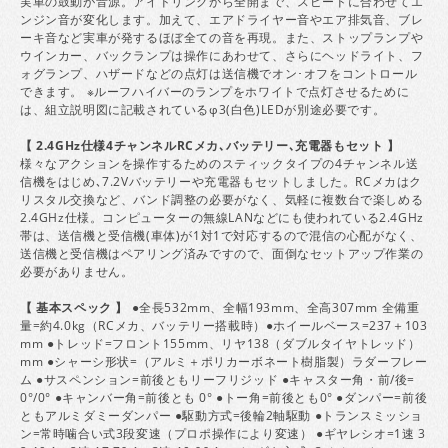
実車の鼓動が音源。アイドリングから全開まで、スピードに合わせてエ
ンジン音が変化します。加えて、エアドライヤー音やエア排気音、ブレ
ーキ音など実車が発するほぼ全ての音を再現。また、ストップランプや
ウインカー、バックランプは操作にあわせて、さらにヘッドライト、フ
ォグランプ、ハザードなどの点灯は送信機でオン･オフをコントロール
できます。 ※ルーフハイバーのランプをホワイトで点灯させるために
は、組立説明図に記載されているφ3(白色)LEDが別途必要です。
【 2.4GHz仕様4チャンネルRCメカ､バッテリー､充電器もセット 】
様々なアクションを操作するためのスティックタイプの4チャンネル送
信機をはじめ､7.2Vバッテリーや充電器もセットしました。RCメカはク
リスタル交換など、バンド調整の必要がなく、気軽に複数台で楽しめる
2.4GHz仕様。コンピューターの無線LANなどにも使われている2.4GHz
帯は、送信機と受信機(車体)が1対1で対応するので混信の心配がなく、
送信機と受信機はペアリング済みですので、面倒なセットアップ作業の
必要がありません。
【 基本スペック 】
●全長532mm、全幅193mm、全高307mm 全備重
量=約4.0kg（RCメカ、バッテリー搭載時）●ホイールベース=237＋103
mm ●トレッド=フロント155mm、リヤ138（ダブルタイヤトレッド）
mm ●シャーシ形状=（アルミ＋ポリカーボネート樹脂製）ラダーフレー
ム ●サスペンション=前後ともリーフリジッド ●キャスター角・前/後=
0°/0° ●キャンバー角=前後とも 0° ●トー角=前後とも0° ●ダンパー=前後
ともアルミダミーダンパー ●駆動方式=後輪2軸駆動 ●トランスミッショ
ン=常時噛合い式3段変速（プロポ操作により変速） ●ギヤレシオ=1速 3