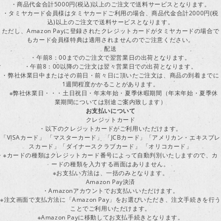
・商品代金合計5000円(税込)以上のご注文で送料サービスとなります。
・タミヤカード会員様はタミヤカードご利用の場合、商品代金合計2000円(税
込)以上のご注文で送料サービスとなります。
ただし、Amazon Payに登録されたクレジットカードがタミヤカードの場合で
もカード会員様特典は適用されませんのでご注意ください。
配送
・午前8：00までのご注文で翌営業日の出荷となります。
・午前8：00以降のご注文は翌々営業日での出荷となります。
・弊社休業日中またはその前日・前々日に頂いたご注文は、商品の到着までに
1週間程度かかることがあります。
※弊社休業日・・・土日祝日・年末年始・夏季休暇期間（年末年始・夏季休
業期間については別途ご案内致します）
お支払いについて
クレジットカード
・以下のクレジットカードがご利用いただけます。
「VISAカード」 「マスターカード」 「JCBカード」「アメリカン・エキスプレ
スカード」「ダイナースクラブカード」 「オリコカード」
※カードの種類はクレジットカード番号によって自動判別いたしますので、カ
ードの種類を入力する画面はありません。
※お支払い方法は、一括のみとなります。
Amazon Pay決済
・Amazonアカウントでお支払いいただけます。
※注文画面で支払方法に「Amazon Pay」をお選びいただき、注文手続きを行
ことでご利用いただけます。
※Amazon Payに移動してお支払手続きとなります。