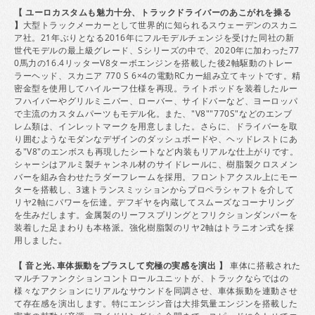
【 ユーロカスタムも魅力十分、トラックドライバーのあこがれを操る
】
大型トラックメーカーとして世界的に知られるスウェーデンのスカニ
ア社。21年ぶりとなる2016年にフルモデルチェンジを受けた同社の新
世代モデルの最上級グレード、Sシリーズの中で、2020年に加わった77
0馬力の16.4リッターV8ターボエンジンを搭載した後2軸駆動のトレー
ラーヘッド、スカニア 770 S 6×4の電動RCカー組み立てキットです。精
密金型を使用してハイルーフ仕様を再現。ライトポッドを装着したルー
フハイバーやグリルミニバー、ローバー、サイドバーなど、ヨーロッパ
で主流のカスタムパーツもモデル化。また、"V8""770S"などのエンブ
レム類は、インレットマークを用意しました。さらに、ドライバーを取
り囲むようなモダンなデザインのダッシュボードや、ヘッドレストにあ
る"V8"のエンボスも再現したシートなど内装もリアルな仕上がりです。
シャーシはアルミ製チャンネル材のサイドレールに、樹脂製クロスメン
バーを組み合わせたラダーフレームを採用。フロントアクスル上にモー
ターを搭載し、3速トランスミッションからプロペラシャフトを介して
リヤ2軸にパワーを伝達。デフギヤを内蔵してスムーズなコーナリング
を生みだします。金属製のリーフスプリングとフリクションダンパーを
装着した足まわりも本格派。強化樹脂製のリヤ2軸はトラニオン式を採
用しました。
【 音と光､車体振動をプラスして究極の実感を演出 】
車体に搭載された
マルチファンクションコントロールユニットが、トラックならではの
様々なアクションにリアルなサウンドを同調させ、車体振動を連動させ
て存在感を演出します。特にエンジン音は大排気量エンジンを搭載した