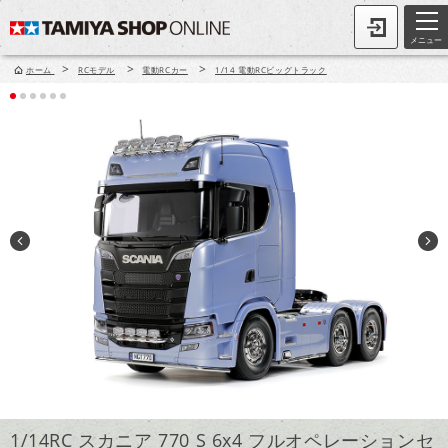
メニュー
>
>
>
ホーム
RCモデル
電動RCカー
1/14 電動RCビッグトラック
1/14RC スカニア 770 S 6x4 フルオペレーションセ