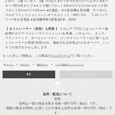
2.49:1、2速 17.76:1、3速 10.66:1 ●デフギヤ方式=3ベベルデフ ●モー
ター=RS540タイプ ●タイヤ幅=フロント30mm/リヤ22mm ●タイヤ径=
フロント85mm/リヤ83mm ●付属品：4ch送信機＆受信機 サーボ×2、
マルチファンクションコントロールユニット（MFC-03）、7.2Vバッテ
リー1本＆充電器 ●送信機用単3形電池4本（別売）
【 セミトレーラー（別売）も用意 】
スカニア 770S にはトレーラー連
結用のカプラー(トレーラージョイント)を装備。パネルバン、タンク、
フラットベッド、ポールトレーラー、コンテナトレーラーなど様々なセ
ミトレーラーが用意(別売)され、連結すれば全長は1mをオーバー、いっ
そうの迫力をかもし出します。
もっと詳しい情報は、この商品の
ウェブページ
でご覧ください。
>
>
>
ホーム
RCモデル
電動RCカー
1/14 電動RCビッグトラック
PC
スマートフォン
送料・配送について
送料
・送料は一部の商品を除き全国一律510円（税込）です。
・複数の商品を同時にお買い上げの場合も送料は全国一律510円（税込）で
す。