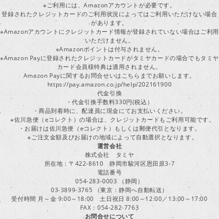
※ご利用には、Amazonアカウントが必要です。
登録されたクレジットカードのご利用状況によってはご利用いただけない場合
があります。
※Amazonアカウントにクレジットカード情報が登録されていない場合はご利用
いただけません。
※Amazonポイントは付与されません。
※Amazon Payに登録されたクレジットカードがタミヤカードの場合でもタミヤ
カード会員様特典は適用されません。
Amazon Payに関するお問合せいはこちらまでお願いします。
https://pay.amazon.co.jp/help/202161900
代金引換
・代金引換手数料330円(税込）
・商品到着時に、配達員に現金にてお支払いください。
※佐川急便（eコレクト）の場合は、クレジットカードもご利用可能です。
・お届けは佐川急便（eコレクト）もしくは郵便代引となります。
※ご注文金額及びお届けの地域によって自動選択となります。
運営会社
株式会社 タミヤ
所在地：〒422-8610 静岡市駿河区恩田原3-7
電話番号
054-283-0003 （静岡）
03-3899-3765 （東京：静岡へ自動転送）
受付時間 月～金 9:00～18:00 土日祝日 8:00～12:00／13:00～17:00
FAX：054-282-7763
お問合せについて