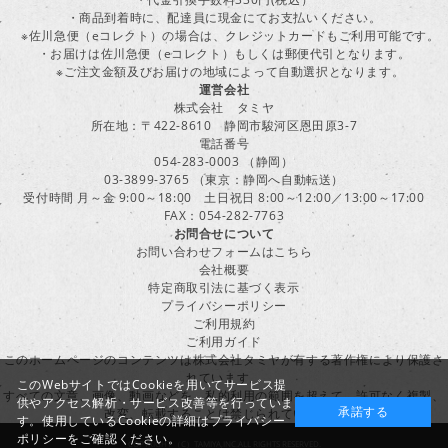
・商品到着時に、配達員に現金にてお支払いください。
※佐川急便（eコレクト）の場合は、クレジットカードもご利用可能です。
・お届けは佐川急便（eコレクト）もしくは郵便代引となります。
※ご注文金額及びお届けの地域によって自動選択となります。
運営会社
株式会社 タミヤ
所在地：〒422-8610 静岡市駿河区恩田原3-7
電話番号
054-283-0003 （静岡）
03-3899-3765 （東京：静岡へ自動転送）
受付時間 月～金 9:00～18:00 土日祝日 8:00～12:00／13:00～17:00
FAX：054-282-7763
お問合せについて
お問い合わせフォームはこちら
会社概要
特定商取引法に基づく表示
プライバシーポリシー
ご利用規約
ご利用ガイド
このホームページのコンテンツは株式会社タミヤが有する著作権により保護さ
れています。
このWebサイトではCookieを用いてサービス提
すべての文章、画像、動画などを、私的利用の範囲を超えて、許可なく複製、
供やアクセス解析・サービス改善等を行っていま
承諾する
改変、転載することは禁じられています。
す。使用しているCookieの詳細は
プライバシー
ポリシー
をご確認ください。
COPYRIGHT （C）TAMIYA,INC.ALL RIGHTS RESERVED.