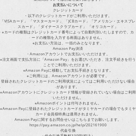
お支払いについて
クレジットカード
・以下のクレジットカードがご利用いただけます。
「VISAカード」 「マスターカード」 「JCBカード」「アメリカン・エキスプレ
スカード」「ダイナースクラブカード」 「オリコカード」
※カードの種類はクレジットカード番号によって自動判別いたしますので、カ
ードの種類を入力する画面はありません。
※お支払い方法は、一括のみとなります。
Amazon Pay決済
・Amazonアカウントでお支払いいただけます。
※注文画面で支払方法に「Amazon Pay」をお選びいただき、注文手続きを行
ことでご利用いただけます。
※Amazon Payに移動してお支払手続きとなります。
※ご利用には、Amazonアカウントが必要です。
登録されたクレジットカードのご利用状況によってはご利用いただけない場合
があります。
※Amazonアカウントにクレジットカード情報が登録されていない場合はご利用
いただけません。
※Amazonポイントは付与されません。
※Amazon Payに登録されたクレジットカードがタミヤカードの場合でもタミヤ
カード会員様特典は適用されません。
Amazon Payに関するお問合せいはこちらまでお願いします。
https://pay.amazon.co.jp/help/202161900
代金引換
・代金引換手数料330円(税込）