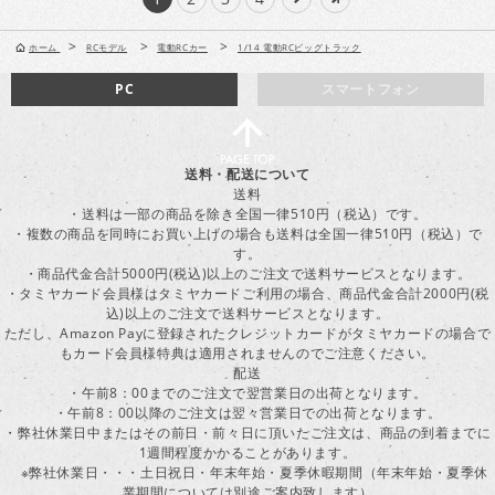
>
>
>
ホーム
RCモデル
電動RCカー
1/14 電動RCビッグトラック
PC
スマートフォン
送料・配送について
送料
・送料は一部の商品を除き全国一律510円（税込）です。
・複数の商品を同時にお買い上げの場合も送料は全国一律510円（税込）で
す。
・商品代金合計5000円(税込)以上のご注文で送料サービスとなります。
・タミヤカード会員様はタミヤカードご利用の場合、商品代金合計2000円(税
込)以上のご注文で送料サービスとなります。
ただし、Amazon Payに登録されたクレジットカードがタミヤカードの場合で
もカード会員様特典は適用されませんのでご注意ください。
配送
・午前8：00までのご注文で翌営業日の出荷となります。
・午前8：00以降のご注文は翌々営業日での出荷となります。
・弊社休業日中またはその前日・前々日に頂いたご注文は、商品の到着までに
1週間程度かかることがあります。
※弊社休業日・・・土日祝日・年末年始・夏季休暇期間（年末年始・夏季休
業期間については別途ご案内致します）