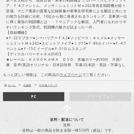
第一次大戦から、就役目前・未来の戦闘機までカバー！スピットファイ
ア、Ｆ-4ファントム、メッサ－シュミットＭｅ262等有名戦闘機が続々
登場、マニア垂涎の貴重な記録映像や軍事史研究家による解説と共にそ
の能力を詳細に分析。10位から順に発表されるランキング、見事第一位
に輝く最強の戦闘機とは・・？マニアックな解説、入門者にもわかりや
すいランキング形式。戦闘機の魅力が詰まった一作。
【収録機種】
●Ｆ-22ラプター●シーハリアーＦＡ2●ソッピース・キャメル●メッサー
シュミットＭｅ262●スピットファイア●ミグ15●Ｆ-86セイバー●Ｆ-4フ
ァントム●Ｆ-15Ｃイーグル●Ｐ-51Ｄムスタング
【ディスカバリーチャネルDVD】
★レーベル：ＫＡＤＯＫＡＷＡ ＤＶＤ 本編カラー約50分 片面1
層 音声/英語オリジナル・日本語吹替 字幕/日本語・英語・字幕なし
もっと詳しい情報は、この商品の
ウェブページ
でご覧ください。
>
>
ホーム
出版物
DVD他メディア
PC
スマートフォン
送料・配送について
送料
・送料は一部の商品を除き全国一律510円（税込）です。