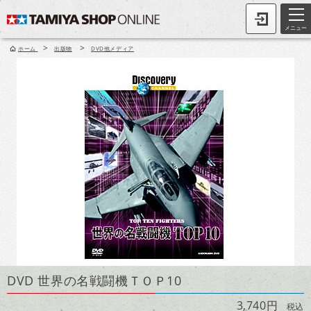
メニュー
>
>
ホーム
出版物
DVD他メディア
DVD 世界の名戦闘機ＴＯＰ10
3,740円
税込