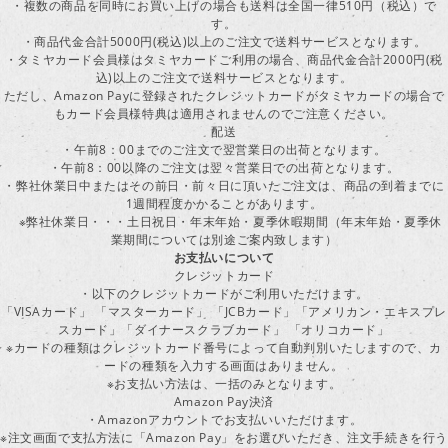
・複数の商品を同時にお買い上げの場合も送料は全国一律510円（税込）で
す。
・商品代金合計5000円(税込)以上のご注文で送料サービスとなります。
・タミヤカード会員様はタミヤカードご利用の場合、商品代金合計2000円(税
込)以上のご注文で送料サービスとなります。
ただし、Amazon Payに登録されたクレジットカードがタミヤカードの場合で
もカード会員様特典は適用されませんのでご注意ください。
配送
・午前8：00までのご注文で翌営業日の出荷となります。
・午前8：00以降のご注文は翌々営業日での出荷となります。
・弊社休業日中またはその前日・前々日に頂いたご注文は、商品の到着までに
1週間程度かかることがあります。
※弊社休業日・・・土日祝日・年末年始・夏季休暇期間（年末年始・夏季休
業期間については別途ご案内致します）
お支払いについて
クレジットカード
・以下のクレジットカードがご利用いただけます。
「VISAカード」 「マスターカード」 「JCBカード」「アメリカン・エキスプレ
スカード」「ダイナースクラブカード」 「オリコカード」
※カードの種類はクレジットカード番号によって自動判別いたしますので、カ
ードの種類を入力する画面はありません。
※お支払い方法は、一括のみとなります。
Amazon Pay決済
・Amazonアカウントでお支払いいただけます。
※注文画面で支払方法に「Amazon Pay」をお選びいただき、注文手続きを行