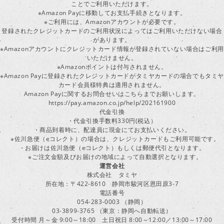
ことでご利用いただけます。
※Amazon Payに移動してお支払手続きとなります。
※ご利用には、Amazonアカウントが必要です。
登録されたクレジットカードのご利用状況によってはご利用いただけない場合
があります。
※Amazonアカウントにクレジットカード情報が登録されていない場合はご利用
いただけません。
※Amazonポイントは付与されません。
※Amazon Payに登録されたクレジットカードがタミヤカードの場合でもタミヤ
カード会員様特典は適用されません。
Amazon Payに関するお問合せいはこちらまでお願いします。
https://pay.amazon.co.jp/help/202161900
代金引換
・代金引換手数料330円(税込）
・商品到着時に、配達員に現金にてお支払いください。
※佐川急便（eコレクト）の場合は、クレジットカードもご利用可能です。
・お届けは佐川急便（eコレクト）もしくは郵便代引となります。
※ご注文金額及びお届けの地域によって自動選択となります。
運営会社
株式会社 タミヤ
所在地：〒422-8610 静岡市駿河区恩田原3-7
電話番号
054-283-0003 （静岡）
03-3899-3765 （東京：静岡へ自動転送）
受付時間 月～金 9:00～18:00 土日祝日 8:00～12:00／13:00～17:00