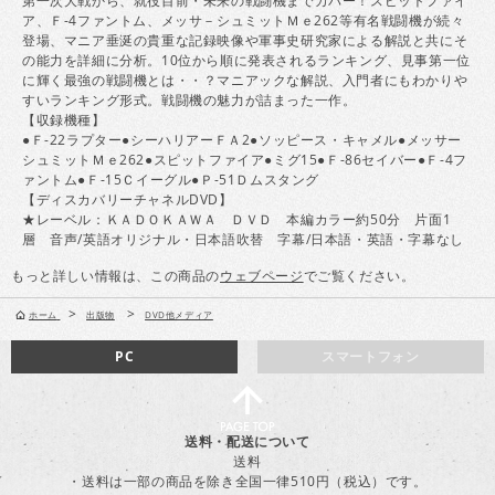
第一次大戦から、就役目前・未来の戦闘機までカバー！スピットファイ
ア、Ｆ-4ファントム、メッサ－シュミットＭｅ262等有名戦闘機が続々
登場、マニア垂涎の貴重な記録映像や軍事史研究家による解説と共にそ
の能力を詳細に分析。10位から順に発表されるランキング、見事第一位
に輝く最強の戦闘機とは・・？マニアックな解説、入門者にもわかりや
すいランキング形式。戦闘機の魅力が詰まった一作。
【収録機種】
●Ｆ-22ラプター●シーハリアーＦＡ2●ソッピース・キャメル●メッサー
シュミットＭｅ262●スピットファイア●ミグ15●Ｆ-86セイバー●Ｆ-4フ
ァントム●Ｆ-15Ｃイーグル●Ｐ-51Ｄムスタング
【ディスカバリーチャネルDVD】
★レーベル：ＫＡＤＯＫＡＷＡ ＤＶＤ 本編カラー約50分 片面1
層 音声/英語オリジナル・日本語吹替 字幕/日本語・英語・字幕なし
もっと詳しい情報は、この商品の
ウェブページ
でご覧ください。
>
>
ホーム
出版物
DVD他メディア
PC
スマートフォン
送料・配送について
送料
・送料は一部の商品を除き全国一律510円（税込）です。