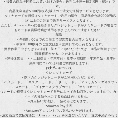
・複数の商品を同時にお買い上げの場合も送料は全国一律510円（税込）で
す。
・商品代金合計5000円(税込)以上のご注文で送料サービスとなります。
・タミヤカード会員様はタミヤカードご利用の場合、商品代金合計2000円(税
込)以上のご注文で送料サービスとなります。
ただし、Amazon Payに登録されたクレジットカードがタミヤカードの場合で
もカード会員様特典は適用されませんのでご注意ください。
配送
・午前8：00までのご注文で翌営業日の出荷となります。
・午前8：00以降のご注文は翌々営業日での出荷となります。
・弊社休業日中またはその前日・前々日に頂いたご注文は、商品の到着までに
1週間程度かかることがあります。
※弊社休業日・・・土日祝日・年末年始・夏季休暇期間（年末年始・夏季休
業期間については別途ご案内致します）
お支払いについて
クレジットカード
・以下のクレジットカードがご利用いただけます。
「VISAカード」 「マスターカード」 「JCBカード」「アメリカン・エキスプレ
スカード」「ダイナースクラブカード」 「オリコカード」
※カードの種類はクレジットカード番号によって自動判別いたしますので、カ
ードの種類を入力する画面はありません。
※お支払い方法は、一括のみとなります。
Amazon Pay決済
・Amazonアカウントでお支払いいただけます。
※注文画面で支払方法に「Amazon Pay」をお選びいただき、注文手続きを行