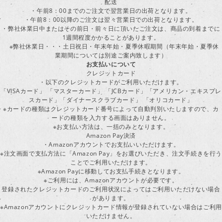
配送
・午前8：00までのご注文で翌営業日の出荷となります。
・午前8：00以降のご注文は翌々営業日での出荷となります。
・弊社休業日中またはその前日・前々日に頂いたご注文は、商品の到着までに
1週間程度かかることがあります。
※弊社休業日・・・土日祝日・年末年始・夏季休暇期間（年末年始・夏季休
業期間については別途ご案内致します）
お支払いについて
クレジットカード
・以下のクレジットカードがご利用いただけます。
「VISAカード」 「マスターカード」 「JCBカード」「アメリカン・エキスプレ
スカード」「ダイナースクラブカード」 「オリコカード」
※カードの種類はクレジットカード番号によって自動判別いたしますので、カ
ードの種類を入力する画面はありません。
※お支払い方法は、一括のみとなります。
Amazon Pay決済
・Amazonアカウントでお支払いいただけます。
※注文画面で支払方法に「Amazon Pay」をお選びいただき、注文手続きを行
ことでご利用いただけます。
※Amazon Payに移動してお支払手続きとなります。
※ご利用には、Amazonアカウントが必要です。
登録されたクレジットカードのご利用状況によってはご利用いただけない場合
があります。
※Amazonアカウントにクレジットカード情報が登録されていない場合はご利用
いただけません。