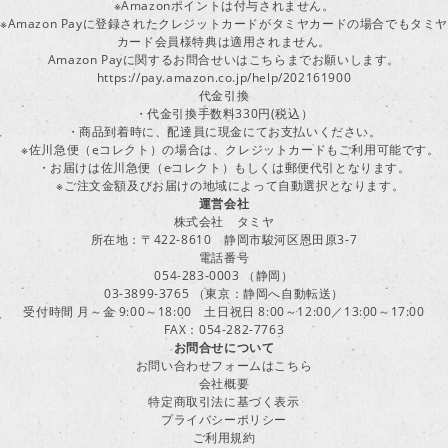
※Amazonポイントは付与されません。
※Amazon Payに登録されたクレジットカードがタミヤカードの場合でもタミヤ
カード会員様特典は適用されません。
Amazon Payに関するお問合せいはこちらまでお願いします。
https://pay.amazon.co.jp/help/202161900
代金引換
・代金引換手数料330円(税込）
・商品到着時に、配達員に現金にてお支払いください。
※佐川急便（eコレクト）の場合は、クレジットカードもご利用可能です。
・お届けは佐川急便（eコレクト）もしくは郵便代引となります。
※ご注文金額及びお届けの地域によって自動選択となります。
運営会社
株式会社 タミヤ
所在地：〒422-8610 静岡市駿河区恩田原3-7
電話番号
054-283-0003 （静岡）
03-3899-3765 （東京：静岡へ自動転送）
受付時間 月～金 9:00～18:00 土日祝日 8:00～12:00／13:00～17:00
FAX：054-282-7763
お問合せについて
お問い合わせフォームはこちら
会社概要
特定商取引法に基づく表示
プライバシーポリシー
ご利用規約