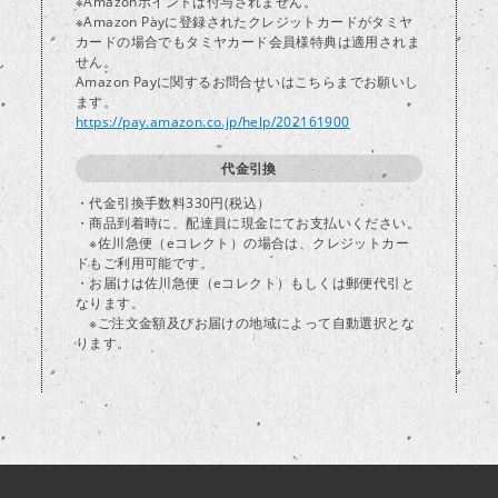
※Amazonポイントは付与されません。
※Amazon Payに登録されたクレジットカードがタミヤ
カードの場合でもタミヤカード会員様特典は適用されま
し
せん。
Amazon Payに関するお問合せいはこちらまでお願いし
ます。
https://pay.amazon.co.jp/help/202161900
代金引換
・代金引換手数料330円(税込）
・商品到着時に、配達員に現金にてお支払いください。
※佐川急便（eコレクト）の場合は、クレジットカー
ドもご利用可能です。
・お届けは佐川急便（eコレクト）もしくは郵便代引と
なります。
※ご注文金額及びお届けの地域によって自動選択とな
ります。