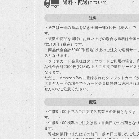
送料・配送について
送料
・送料は一部の商品を除き全国一律510円（税込）で
す。
・複数の商品を同時にお買い上げの場合も送料は全国
律510円（税込）です。
・商品代金合計5000円(税込)以上のご注文で送料サー
スとなります。
・タミヤカード会員様はタミヤカードご利用の場合、
品代金合計2000円(税込)以上のご注文で送料サービス
なります。
ただし、Amazon Payに登録されたクレジットカード
タミヤカードの場合でもカード会員様特典は適用され
せんのでご注意ください。
配送
・午前8：00までのご注文で翌営業日の出荷となりま
す。
・午前8：00以降のご注文は翌々営業日での出荷とな
ます。
・弊社休業日中またはその前日・前々日に頂いたご注