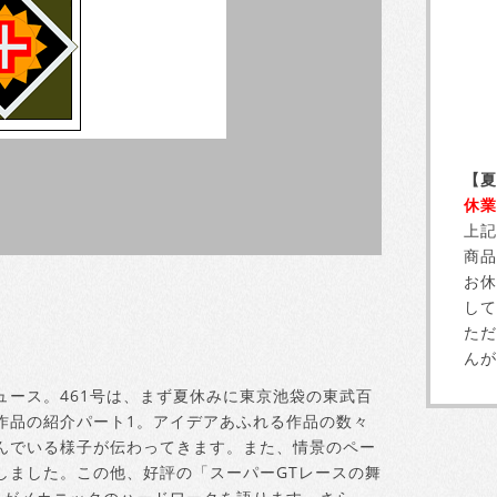
【夏
休業
上記
商品
お休
して
ただ
んが
ース。461号は、まず夏休みに東京池袋の東武百
作品の紹介パート1。アイデアあふれる作品の数々
んでいる様子が伝わってきます。また、情景のペー
しました。この他、好評の「スーパーGTレースの舞