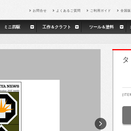
お問合せ
よくあるご質問
ご利用ガイド
全国販
ミニ四駆
工作＆クラフト
ツール＆塗料
タ
(ITE