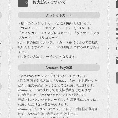
お支払いについて
クレジットカード
・以下のクレジットカードがご利用いただけます。
「VISAカード」 「マスターカード」 「JCBカード」
一
「アメリカン・エキスプレスカード」「ダイナースクラ
ブカード」 「オリコカード」
ビ
※カードの種類はクレジットカード番号によって自動判
別いたしますので、カードの種類を入力する画面はあり
商
ません。
と
※お支払い方法は、一括のみとなります。
が
Amazon Pay決済
ま
・Amazonアカウントでお支払いいただけます。
※注文画面で支払方法に「Amazon Pay」をお選びいた
だき、注文手続きを行うことでご利用いただけます。
※Amazon Payに移動してお支払手続きとなります。
※ご利用には、Amazonアカウントが必要です。
登録されたクレジットカードのご利用状況によってはご
り
利用いただけない場合があります。
※Amazonアカウントにクレジットカード情報が登録さ
文
れていない場合はご利用いただけません。