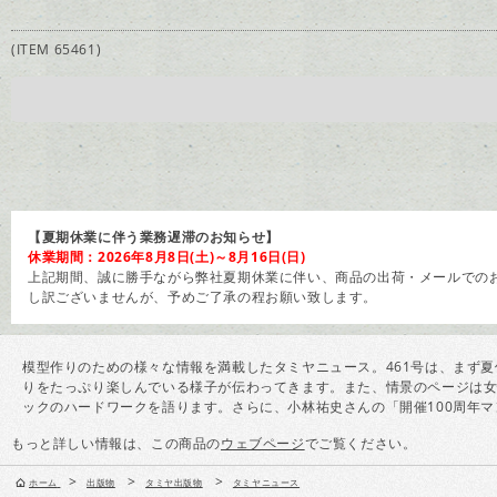
(ITEM 65461)
【夏期休業に伴う業務遅滞のお知らせ】
休業期間：2026年8月8日(土)～8月16日(日)
上記期間、誠に勝手ながら弊社夏期休業に伴い、商品の出荷・メールでのお
し訳ございませんが、予めご了承の程お願い致します。
模型作りのための様々な情報を満載したタミヤニュース。461号は、まず
りをたっぷり楽しんでいる様子が伝わってきます。また、情景のページは女
ックのハードワークを語ります。さらに、小林祐史さんの「開催100周年マン
もっと詳しい情報は、この商品の
ウェブページ
でご覧ください。
>
>
>
ホーム
出版物
タミヤ出版物
タミヤニュース