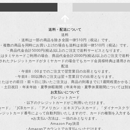
送料・配送について
送料
・送料は一部の商品を除き全国一律510円（税込）です。
・複数の商品を同時にお買い上げの場合も送料は全国一律510円（税込）です
・商品代金合計5000円(税込)以上のご注文で送料サービスとなります。
はタミヤカードご利用の場合、商品代金合計2000円(税込)以上のご注文で送
に登録されたクレジットカードがタミヤカードの場合でもカード会員様特典は適用
配送
・午前8：00までのご注文で翌営業日の出荷となります。
・午前8：00以降のご注文は翌々営業日での出荷となります。
またはその前日・前々日に頂いたご注文は、商品の到着までに1週間程度かかる
・土日祝日・年末年始・夏季休暇期間（年末年始・夏季休業期間については別
お支払いについて
クレジットカード
・以下のクレジットカードがご利用いただけます。
ーカード」 「JCBカード」「アメリカン・エキスプレスカード」「ダイナースク
レジットカード番号によって自動判別いたしますので、カードの種類を入力す
※お支払い方法は、一括のみとなります。
Amazon Pay決済
・Amazonアカウントでお支払いいただけます。