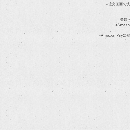
※注文画面で支
登録
※Ama
※Amazon P