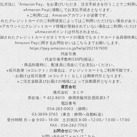
払方法に「Amazon Pay」をお選びいただき、注文手続きを行うことでご利
※Amazon Payに移動してお支払手続きとなります。
※ご利用には、Amazonアカウントが必要です。
されたクレジットカードのご利用状況によってはご利用いただけない場合があり
zonアカウントにクレジットカード情報が登録されていない場合はご利用いただ
※Amazonポイントは付与されません。
ayに登録されたクレジットカードがタミヤカードの場合でもタミヤカード会員様特
Amazon Payに関するお問合せいはこちらまでお願いします。
https://pay.amazon.co.jp/help/202161900
代金引換
・代金引換手数料330円(税込）
・商品到着時に、配達員に現金にてお支払いください。
※佐川急便（eコレクト）の場合は、クレジットカードもご利用可能です。
・お届けは佐川急便（eコレクト）もしくは郵便代引となります。
※ご注文金額及びお届けの地域によって自動選択となります。
運営会社
株式会社 タミヤ
所在地：〒422-8610 静岡市駿河区恩田原3-7
電話番号
054-283-0003 （静岡）
03-3899-3765 （東京：静岡へ自動転送）
受付時間 月～金 9:00～18:00 土日祝日 8:00～12:00／13:00～17:00
FAX：054-282-7763
お問合せについて
お問い合わせフォームはこちら