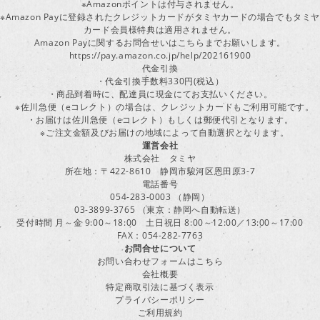
※Amazonポイントは付与されません。
※Amazon Payに登録されたクレジットカードがタミヤカードの場合でもタミヤ
カード会員様特典は適用されません。
Amazon Payに関するお問合せいはこちらまでお願いします。
https://pay.amazon.co.jp/help/202161900
代金引換
・代金引換手数料330円(税込）
・商品到着時に、配達員に現金にてお支払いください。
※佐川急便（eコレクト）の場合は、クレジットカードもご利用可能です。
・お届けは佐川急便（eコレクト）もしくは郵便代引となります。
※ご注文金額及びお届けの地域によって自動選択となります。
運営会社
株式会社 タミヤ
所在地：〒422-8610 静岡市駿河区恩田原3-7
電話番号
054-283-0003 （静岡）
03-3899-3765 （東京：静岡へ自動転送）
受付時間 月～金 9:00～18:00 土日祝日 8:00～12:00／13:00～17:00
FAX：054-282-7763
お問合せについて
お問い合わせフォームはこちら
会社概要
特定商取引法に基づく表示
プライバシーポリシー
ご利用規約