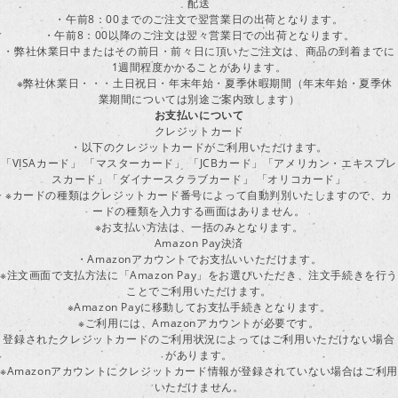
配送
・午前8：00までのご注文で翌営業日の出荷となります。
・午前8：00以降のご注文は翌々営業日での出荷となります。
・弊社休業日中またはその前日・前々日に頂いたご注文は、商品の到着までに
1週間程度かかることがあります。
※弊社休業日・・・土日祝日・年末年始・夏季休暇期間（年末年始・夏季休
業期間については別途ご案内致します）
お支払いについて
クレジットカード
・以下のクレジットカードがご利用いただけます。
「VISAカード」 「マスターカード」 「JCBカード」「アメリカン・エキスプレ
スカード」「ダイナースクラブカード」 「オリコカード」
※カードの種類はクレジットカード番号によって自動判別いたしますので、カ
ードの種類を入力する画面はありません。
※お支払い方法は、一括のみとなります。
Amazon Pay決済
・Amazonアカウントでお支払いいただけます。
※注文画面で支払方法に「Amazon Pay」をお選びいただき、注文手続きを行
ことでご利用いただけます。
※Amazon Payに移動してお支払手続きとなります。
※ご利用には、Amazonアカウントが必要です。
登録されたクレジットカードのご利用状況によってはご利用いただけない場合
があります。
※Amazonアカウントにクレジットカード情報が登録されていない場合はご利用
いただけません。