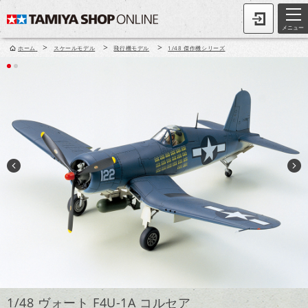
メニュー
>
>
>
ホーム
スケールモデル
飛行機モデル
1/48 傑作機シリーズ
1/48 ヴォート F4U-1A コルセア