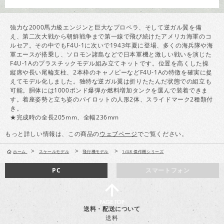
強力な2000馬力級エンジンと巨大なプロペラ、そして逆ガル翼を備
え、第二次大戦から朝鮮戦争まで第一線で飛び続けたアメリカ海軍のコ
ルセア。その中でもF4U-1に次いで1943年夏に登場、多くの海兵隊や海
軍エースが搭乗し、ソロモン諸島などで日本軍機と激しい戦いを演じた
F4U-1Aのプラスチックモデル組み立てキットです。位置を高くした操
縦席や長い尾輪支柱、2本枠のキャノピーなどF4U-1Aの特徴を確実に捉
えてモデル化しました。独特な逆ガル翼は折りたたんだ状態での組立も
可能。胴体には1000ポンド爆弾か燃料増加タンクを選んで装着できま
す。着座姿勢と立ち姿のパイロットの人形2体、スライドマーク2種類付
き。
★完成時の全長205mm、全幅236mm
もっと詳しい情報は、この商品の
ウェブページ
でご覧ください。
>
>
>
ホーム
スケールモデル
飛行機モデル
1/48 傑作機シリーズ
PC
スマートフォン
送料・配送について
送料