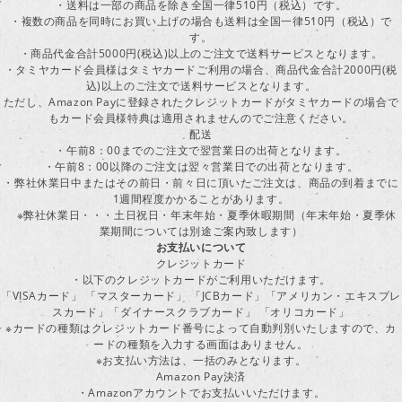
・送料は一部の商品を除き全国一律510円（税込）です。
・複数の商品を同時にお買い上げの場合も送料は全国一律510円（税込）で
す。
・商品代金合計5000円(税込)以上のご注文で送料サービスとなります。
・タミヤカード会員様はタミヤカードご利用の場合、商品代金合計2000円(税
込)以上のご注文で送料サービスとなります。
ただし、Amazon Payに登録されたクレジットカードがタミヤカードの場合で
もカード会員様特典は適用されませんのでご注意ください。
配送
・午前8：00までのご注文で翌営業日の出荷となります。
・午前8：00以降のご注文は翌々営業日での出荷となります。
・弊社休業日中またはその前日・前々日に頂いたご注文は、商品の到着までに
1週間程度かかることがあります。
※弊社休業日・・・土日祝日・年末年始・夏季休暇期間（年末年始・夏季休
業期間については別途ご案内致します）
お支払いについて
クレジットカード
・以下のクレジットカードがご利用いただけます。
「VISAカード」 「マスターカード」 「JCBカード」「アメリカン・エキスプレ
スカード」「ダイナースクラブカード」 「オリコカード」
※カードの種類はクレジットカード番号によって自動判別いたしますので、カ
ードの種類を入力する画面はありません。
※お支払い方法は、一括のみとなります。
Amazon Pay決済
・Amazonアカウントでお支払いいただけます。