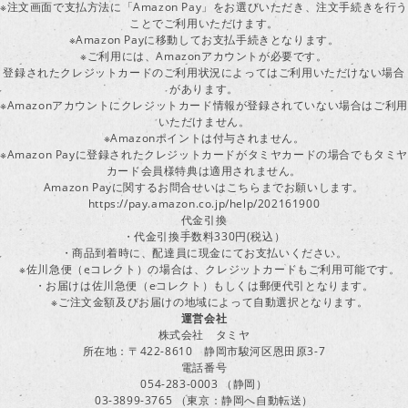
※注文画面で支払方法に「Amazon Pay」をお選びいただき、注文手続きを行
ことでご利用いただけます。
※Amazon Payに移動してお支払手続きとなります。
※ご利用には、Amazonアカウントが必要です。
登録されたクレジットカードのご利用状況によってはご利用いただけない場合
があります。
※Amazonアカウントにクレジットカード情報が登録されていない場合はご利用
いただけません。
※Amazonポイントは付与されません。
※Amazon Payに登録されたクレジットカードがタミヤカードの場合でもタミヤ
カード会員様特典は適用されません。
Amazon Payに関するお問合せいはこちらまでお願いします。
https://pay.amazon.co.jp/help/202161900
代金引換
・代金引換手数料330円(税込）
・商品到着時に、配達員に現金にてお支払いください。
※佐川急便（eコレクト）の場合は、クレジットカードもご利用可能です。
・お届けは佐川急便（eコレクト）もしくは郵便代引となります。
※ご注文金額及びお届けの地域によって自動選択となります。
運営会社
株式会社 タミヤ
所在地：〒422-8610 静岡市駿河区恩田原3-7
電話番号
054-283-0003 （静岡）
03-3899-3765 （東京：静岡へ自動転送）