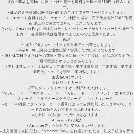
・複数の商品を同時にお買い上げの場合も送料は全国一律510円（税込）で
す。
・商品代金合計5000円(税込)以上のご注文で送料サービスとなります。
・タミヤカード会員様はタミヤカードご利用の場合、商品代金合計2000円(税
込)以上のご注文で送料サービスとなります。
ただし、Amazon Payに登録されたクレジットカードがタミヤカードの場合で
もカード会員様特典は適用されませんのでご注意ください。
配送
・午前8：00までのご注文で翌営業日の出荷となります。
・午前8：00以降のご注文は翌々営業日での出荷となります。
・弊社休業日中またはその前日・前々日に頂いたご注文は、商品の到着までに
1週間程度かかることがあります。
※弊社休業日・・・土日祝日・年末年始・夏季休暇期間（年末年始・夏季休
業期間については別途ご案内致します）
お支払いについて
クレジットカード
・以下のクレジットカードがご利用いただけます。
「VISAカード」 「マスターカード」 「JCBカード」「アメリカン・エキスプレ
スカード」「ダイナースクラブカード」 「オリコカード」
※カードの種類はクレジットカード番号によって自動判別いたしますので、カ
ードの種類を入力する画面はありません。
※お支払い方法は、一括のみとなります。
Amazon Pay決済
・Amazonアカウントでお支払いいただけます。
※注文画面で支払方法に「Amazon Pay」をお選びいただき、注文手続きを行