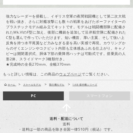
強力なレーダーを搭載し、イギリス空軍の夜間戦闘機として第二次大戦
を戦い抜き、さらに対艦攻撃にも数々の戦果をあげたボーファイターの
プラスチックモデル組み立てキットです。モデルは戦闘機部隊に配備さ
れたMk.VIのF型に加え、後部に機銃を追加して沿岸航空隊に配備された
C型も選んで作っていただけます。短い機首、厚い主翼、そして強い上
反角を持つ水平尾翼など力みなぎる姿を高い実感で再現。カウリングか
らのぞくエンジンやコクピット内部も立体感あふれる仕上がり。キャノ
ピーは開閉選択式、胴体下部の乗降用ハッチは可動式です。搭乗員の人
形2体、スライドマーク3種類付き。
★完成時の全長270mm、全幅370mm
もっと詳しい情報は、この商品の
ウェブページ
でご覧ください。
>
>
>
ホーム
スケールモデル
飛行機モデル
1/48 傑作機シリーズ
PC
スマートフォン
送料・配送について
送料
・送料は一部の商品を除き全国一律510円（税込）です。