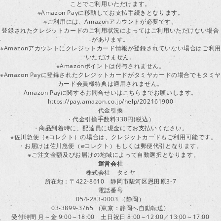
ことでご利用いただけます。
※Amazon Payに移動してお支払手続きとなります。
※ご利用には、Amazonアカウントが必要です。
登録されたクレジットカードのご利用状況によってはご利用いただけない場合
があります。
※Amazonアカウントにクレジットカード情報が登録されていない場合はご利用
いただけません。
※Amazonポイントは付与されません。
※Amazon Payに登録されたクレジットカードがタミヤカードの場合でもタミヤ
カード会員様特典は適用されません。
Amazon Payに関するお問合せいはこちらまでお願いします。
https://pay.amazon.co.jp/help/202161900
代金引換
・代金引換手数料330円(税込）
・商品到着時に、配達員に現金にてお支払いください。
※佐川急便（eコレクト）の場合は、クレジットカードもご利用可能です。
・お届けは佐川急便（eコレクト）もしくは郵便代引となります。
※ご注文金額及びお届けの地域によって自動選択となります。
運営会社
株式会社 タミヤ
所在地：〒422-8610 静岡市駿河区恩田原3-7
電話番号
054-283-0003 （静岡）
03-3899-3765 （東京：静岡へ自動転送）
受付時間 月～金 9:00～18:00 土日祝日 8:00～12:00／13:00～17:00