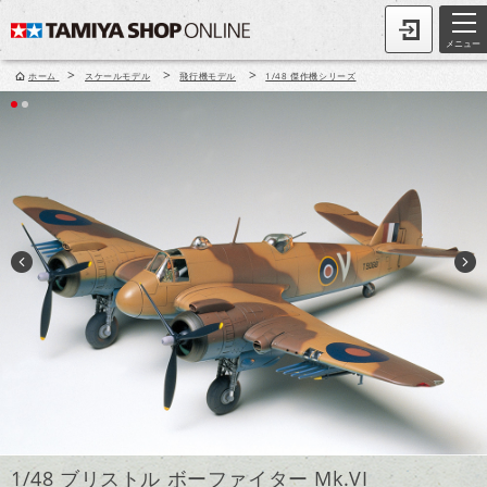
メニュー
>
>
>
ホーム
スケールモデル
飛行機モデル
1/48 傑作機シリーズ
1/48 ブリストル ボーファイター Mk.VI