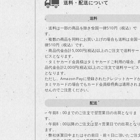
送料・配送について
送料
・送料は一部の商品を除き全国一律510円（税込）で
す。
・複数の商品を同時にお買い上げの場合も送料は全国
律510円（税込）です。
・商品代金合計5,000円(税込)以上のご注文で送料サー
ビスとなります。
・タミヤカード会員様はタミヤカードご利用の場合、
品代金合計2,000円(税込)以上のご注文で送料サービス
となります。
ただし、Amazon Payに登録されたクレジットカード
タミヤカードの場合でもカード会員様特典は適用され
せんのでご注意ください。
配送
・午前8：00までのご注文で翌営業日の出荷となりま
す。
・午前8：00以降のご注文は翌々営業日での出荷とな
ます。
・弊社休業日中またはその前日・前々日に頂いたご注