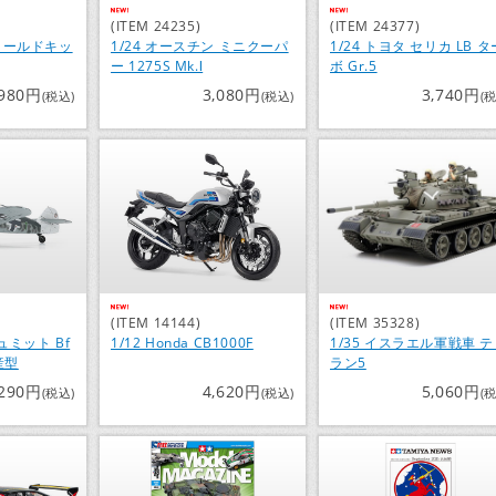
(ITEM 24235)
(ITEM 24377)
フィールドキッ
1/24 オースチン ミニクーパ
1/24 トヨタ セリカ LB タ
ー 1275S Mk.Ⅰ
ボ Gr.5
,980円
3,080円
3,740円
(税込)
(税込)
(
(ITEM 14144)
(ITEM 35328)
ュミット Bf
1/12 Honda CB1000F
1/35 イスラエル軍戦車 
産型
ラン5
,290円
4,620円
5,060円
(税込)
(税込)
(