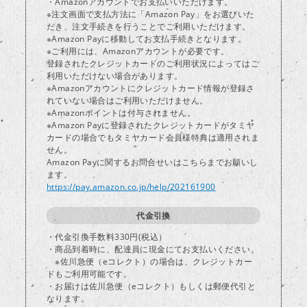
・Amazonアカウントでお支払いいただけます。
※注文画面で支払方法に「Amazon Pay」をお選びいた
だき、注文手続きを行うことでご利用いただけます。
し
※Amazon Payに移動してお支払手続きとなります。
※ご利用には、Amazonアカウントが必要です。
登録されたクレジットカードのご利用状況によってはご
利用いただけない場合があります。
※Amazonアカウントにクレジットカード情報が登録さ
れていない場合はご利用いただけません。
※Amazonポイントは付与されません。
※Amazon Payに登録されたクレジットカードがタミヤ
カードの場合でもタミヤカード会員様特典は適用されま
せん。
Amazon Payに関するお問合せいはこちらまでお願いし
ます。
https://pay.amazon.co.jp/help/202161900
代金引換
・代金引換手数料330円(税込）
・商品到着時に、配達員に現金にてお支払いください。
※佐川急便（eコレクト）の場合は、クレジットカー
ドもご利用可能です。
・お届けは佐川急便（eコレクト）もしくは郵便代引と
なります。