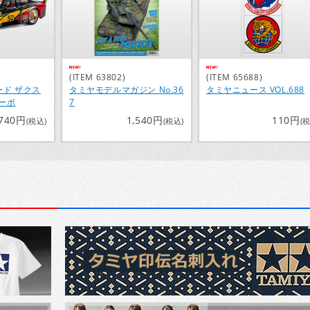
(ITEM 63802)
(ITEM 65688)
ォード ザクス
タミヤモデルマガジン No.36
タミヤニュース VOL.688
ターボ
7
,740円
1,540円
110円
(税込)
(税込)
(