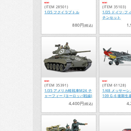
(ITEM 28501)
(ITEM 35103)
1/35 フクイラプトル
1/35 ドイツ･
チンセット
880円
1
(税込)
(ITEM 35391)
(ITEM 61128)
1/35 アメリカ軽戦車M24 チ
1/48 メッサーシ
ャーフィー (ヨーロッパ戦線)
109 G-6 後期生
4,400円
4
(税込)