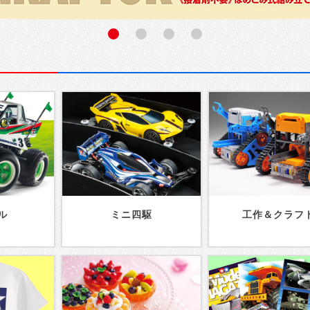
ル
ミニ四駆
工作＆クラフ