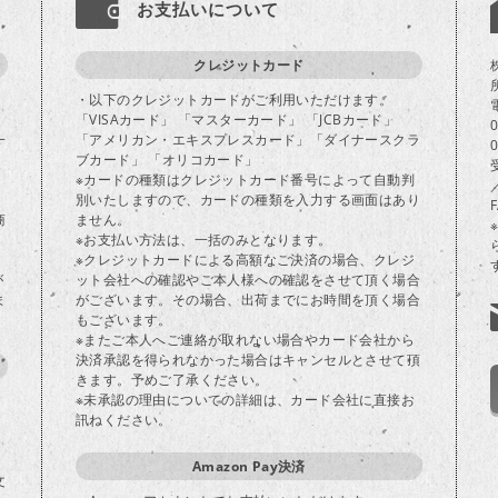
お支払いについて
クレジットカード
・以下のクレジットカードがご利用いただけます。
「VISAカード」 「マスターカード」 「JCBカード」
一
「アメリカン・エキスプレスカード」「ダイナースクラ
ブカード」 「オリコカード」
※カードの種類はクレジットカード番号によって自動判
別いたしますので、カードの種類を入力する画面はあり
商
ません。
※お支払い方法は、一括のみとなります。
※クレジットカードによる高額なご決済の場合、クレジ
が
ット会社への確認やご本人様への確認をさせて頂く場合
ま
がございます。その場合、出荷までにお時間を頂く場合
もございます。
※またご本人へご連絡が取れない場合やカード会社から
決済承認を得られなかった場合はキャンセルとさせて頂
きます。予めご了承ください。
※未承認の理由についての詳細は、カード会社に直接お
訊ねください。
り
Amazon Pay決済
文