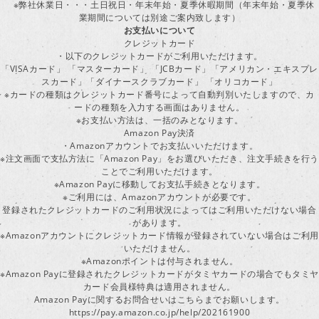
※弊社休業日・・・土日祝日・年末年始・夏季休暇期間（年末年始・夏季休
業期間については別途ご案内致します）
お支払いについて
クレジットカード
・以下のクレジットカードがご利用いただけます。
「VISAカード」 「マスターカード」 「JCBカード」「アメリカン・エキスプレ
スカード」「ダイナースクラブカード」 「オリコカード」
※カードの種類はクレジットカード番号によって自動判別いたしますので、カ
ードの種類を入力する画面はありません。
※お支払い方法は、一括のみとなります。
Amazon Pay決済
・Amazonアカウントでお支払いいただけます。
※注文画面で支払方法に「Amazon Pay」をお選びいただき、注文手続きを行
ことでご利用いただけます。
※Amazon Payに移動してお支払手続きとなります。
※ご利用には、Amazonアカウントが必要です。
登録されたクレジットカードのご利用状況によってはご利用いただけない場合
があります。
※Amazonアカウントにクレジットカード情報が登録されていない場合はご利用
いただけません。
※Amazonポイントは付与されません。
※Amazon Payに登録されたクレジットカードがタミヤカードの場合でもタミヤ
カード会員様特典は適用されません。
Amazon Payに関するお問合せいはこちらまでお願いします。
https://pay.amazon.co.jp/help/202161900