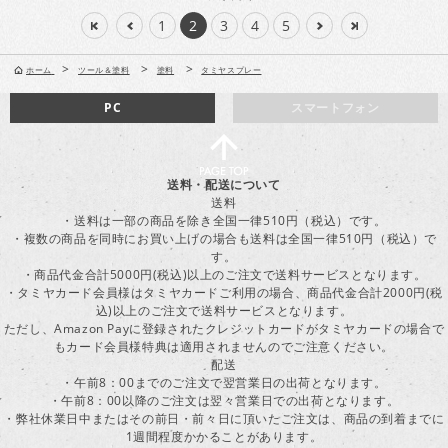
1
2
3
4
5
>
>
>
ホーム
ツール＆塗料
塗料
タミヤスプレー
PC
スマートフォン
送料・配送について
送料
・送料は一部の商品を除き全国一律510円（税込）です。
・複数の商品を同時にお買い上げの場合も送料は全国一律510円（税込）で
す。
・商品代金合計5000円(税込)以上のご注文で送料サービスとなります。
・タミヤカード会員様はタミヤカードご利用の場合、商品代金合計2000円(税
込)以上のご注文で送料サービスとなります。
ただし、Amazon Payに登録されたクレジットカードがタミヤカードの場合で
もカード会員様特典は適用されませんのでご注意ください。
配送
・午前8：00までのご注文で翌営業日の出荷となります。
・午前8：00以降のご注文は翌々営業日での出荷となります。
・弊社休業日中またはその前日・前々日に頂いたご注文は、商品の到着までに
1週間程度かかることがあります。