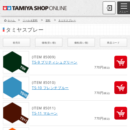
メニュー
>
>
>
ホーム
ツール＆塗料
塗料
タミヤスプレー
タミヤスプレー
発売日
価格(安い順)
価格(高い順)
商品コード
(ITEM 85009)
TS-9 ブリティシュグリーン
770円
(税込)
(ITEM 85010)
TS-10 フレンチブルー
770円
(税込)
(ITEM 85011)
TS-11 マルーン
770円
(税込)