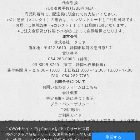
代金引換
・代金引換手数料330円(税込）
・商品到着時に、配達員に現金にてお支払いください。
※佐川急便（eコレクト）の場合は、クレジットカードもご利用可能です。
・お届けは佐川急便（eコレクト）もしくは郵便代引となります。
※ご注文金額及びお届けの地域によって自動選択となります。
運営会社
株式会社 タミヤ
所在地：〒422-8610 静岡市駿河区恩田原3-7
電話番号
054-283-0003 （静岡）
03-3899-3765 （東京：静岡へ自動転送）
受付時間 月～金 9:00～18:00 土日祝日 8:00～12:00／13:00～17:00
FAX：054-282-7763
お問合せについて
お問い合わせフォームはこちら
会社概要
特定商取引法に基づく表示
プライバシーポリシー
ご利用規約
ご利用ガイド
このホームページのコンテンツは株式会社タミヤが有する著作権により保護さ
れています。
このWebサイトではCookieを用いてサービス提
すべての文章、画像、動画などを、私的利用の範囲を超えて、許可なく複製、
供やアクセス解析・サービス改善等を行っていま
承諾する
改変、転載することは禁じられています。
す。使用しているCookieの詳細は
プライバシー