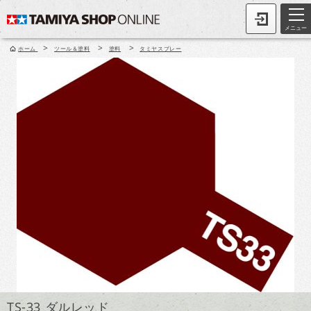
メニュー
>
>
>
ホーム
ツール＆塗料
塗料
タミヤスプレー
TS-33 ダルレッド