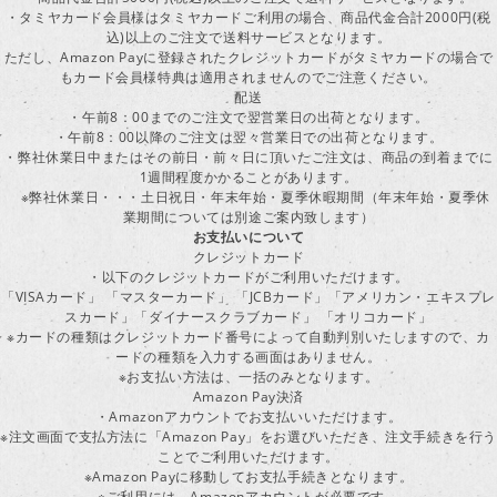
・タミヤカード会員様はタミヤカードご利用の場合、商品代金合計2000円(税
込)以上のご注文で送料サービスとなります。
ただし、Amazon Payに登録されたクレジットカードがタミヤカードの場合で
もカード会員様特典は適用されませんのでご注意ください。
配送
・午前8：00までのご注文で翌営業日の出荷となります。
・午前8：00以降のご注文は翌々営業日での出荷となります。
・弊社休業日中またはその前日・前々日に頂いたご注文は、商品の到着までに
1週間程度かかることがあります。
※弊社休業日・・・土日祝日・年末年始・夏季休暇期間（年末年始・夏季休
業期間については別途ご案内致します）
お支払いについて
クレジットカード
・以下のクレジットカードがご利用いただけます。
「VISAカード」 「マスターカード」 「JCBカード」「アメリカン・エキスプレ
スカード」「ダイナースクラブカード」 「オリコカード」
※カードの種類はクレジットカード番号によって自動判別いたしますので、カ
ードの種類を入力する画面はありません。
※お支払い方法は、一括のみとなります。
Amazon Pay決済
・Amazonアカウントでお支払いいただけます。
※注文画面で支払方法に「Amazon Pay」をお選びいただき、注文手続きを行
ことでご利用いただけます。
※Amazon Payに移動してお支払手続きとなります。
※ご利用には、Amazonアカウントが必要です。