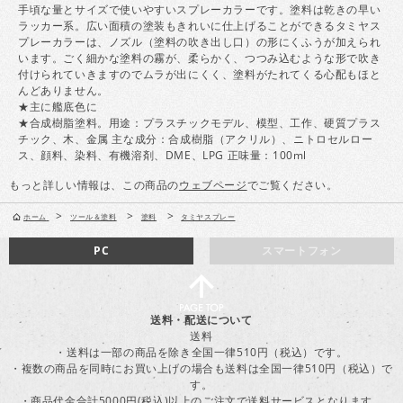
手頃な量とサイズで使いやすいスプレーカラーです。塗料は乾きの早い
ラッカー系。広い面積の塗装もきれいに仕上げることができるタミヤス
プレーカラーは、ノズル（塗料の吹き出し口）の形にくふうが加えられ
います。ごく細かな塗料の霧が、柔らかく、つつみ込むような形で吹き
付けられていきますのでムラが出にくく、塗料がたれてくる心配もほと
んどありません。
★主に艦底色に
★合成樹脂塗料。用途：プラスチックモデル、模型、工作、硬質プラス
チック、木、金属 主な成分：合成樹脂（アクリル）、ニトロセルロー
ス、顔料、染料、有機溶剤、DME、LPG 正味量：100ml
もっと詳しい情報は、この商品の
ウェブページ
でご覧ください。
>
>
>
ホーム
ツール＆塗料
塗料
タミヤスプレー
PC
スマートフォン
送料・配送について
送料
・送料は一部の商品を除き全国一律510円（税込）です。
・複数の商品を同時にお買い上げの場合も送料は全国一律510円（税込）で
す。
・商品代金合計5000円(税込)以上のご注文で送料サービスとなります。