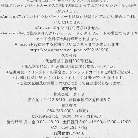
登録されたクレジットカードのご利用状況によってはご利用いただけない場合
があります。
※Amazonアカウントにクレジットカード情報が登録されていない場合はご利用
いただけません。
※Amazonポイントは付与されません。
※Amazon Payに登録されたクレジットカードがタミヤカードの場合でもタミヤ
カード会員様特典は適用されません。
Amazon Payに関するお問合せいはこちらまでお願いします。
https://pay.amazon.co.jp/help/202161900
代金引換
・代金引換手数料330円(税込）
・商品到着時に、配達員に現金にてお支払いください。
※佐川急便（eコレクト）の場合は、クレジットカードもご利用可能です。
・お届けは佐川急便（eコレクト）もしくは郵便代引となります。
※ご注文金額及びお届けの地域によって自動選択となります。
運営会社
株式会社 タミヤ
所在地：〒422-8610 静岡市駿河区恩田原3-7
電話番号
054-283-0003 （静岡）
03-3899-3765 （東京：静岡へ自動転送）
受付時間 月～金 9:00～18:00 土日祝日 8:00～12:00／13:00～17:00
FAX：054-282-7763
お問合せについて