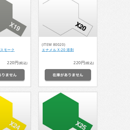
(ITEM 80020)
9 スモーク
エナメル X-20 溶剤
220円
220円
(税込)
(税込)