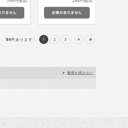
264円
264円
(税込)
(税込)
84
件あります
：
1
2
3
履歴を残さない