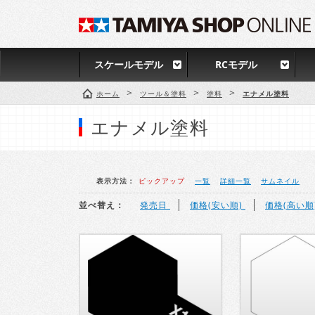
スケールモデル
RCモデル
>
>
>
ホーム
ツール＆塗料
塗料
エナメル塗料
エナメル塗料
表示方法：
ピックアップ
一覧
詳細一覧
サムネイル
並べ替え：
発売日
価格(安い順)
価格(高い順