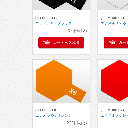
(ITEM 80001)
(ITEM 80002)
エナメル X-1 ブラック
エナメル X-2 
220円
(税込)
(ITEM 80006)
(ITEM 80007)
エナメル X-6 オレンジ
エナメル X-7 
220円
(税込)