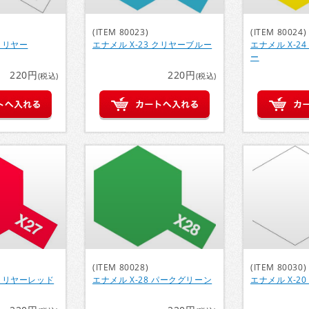
(ITEM 80023)
(ITEM 80024)
 クリヤー
エナメル X-23 クリヤーブルー
エナメル X-2
ー
220円
220円
(税込)
(税込)
(ITEM 80028)
(ITEM 80030)
 クリヤーレッド
エナメル X-28 パークグリーン
エナメル X-2