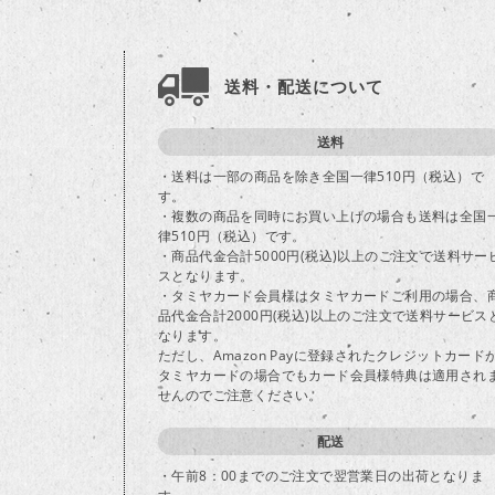
送料・配送について
送料
・送料は一部の商品を除き全国一律510円（税込）で
す。
・複数の商品を同時にお買い上げの場合も送料は全国
律510円（税込）です。
・商品代金合計5000円(税込)以上のご注文で送料サー
スとなります。
・タミヤカード会員様はタミヤカードご利用の場合、
品代金合計2000円(税込)以上のご注文で送料サービス
なります。
ただし、Amazon Payに登録されたクレジットカード
タミヤカードの場合でもカード会員様特典は適用され
せんのでご注意ください。
配送
・午前8：00までのご注文で翌営業日の出荷となりま