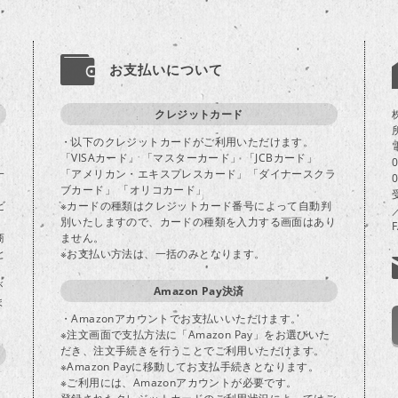
お支払いについて
クレジットカード
・以下のクレジットカードがご利用いただけます。
「VISAカード」 「マスターカード」 「JCBカード」
一
「アメリカン・エキスプレスカード」「ダイナースクラ
ブカード」 「オリコカード」
ビ
※カードの種類はクレジットカード番号によって自動判
別いたしますので、カードの種類を入力する画面はあり
商
ません。
と
※お支払い方法は、一括のみとなります。
が
Amazon Pay決済
ま
・Amazonアカウントでお支払いいただけます。
※注文画面で支払方法に「Amazon Pay」をお選びいた
だき、注文手続きを行うことでご利用いただけます。
※Amazon Payに移動してお支払手続きとなります。
※ご利用には、Amazonアカウントが必要です。