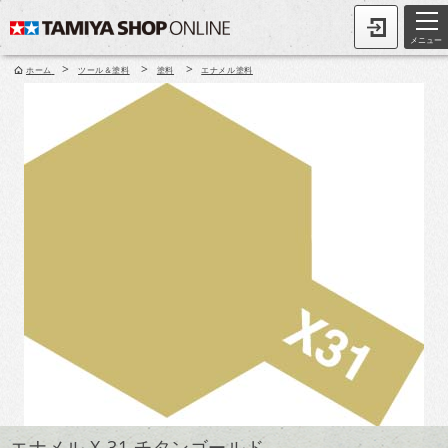
メニュー
>
>
>
ホーム
ツール＆塗料
塗料
エナメル塗料
エナメル X-31 チタンゴールド