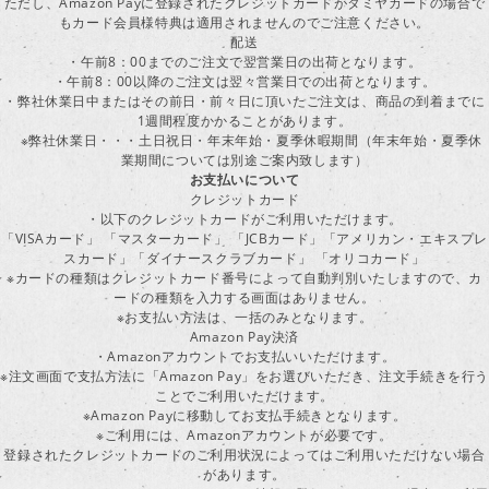
ただし、Amazon Payに登録されたクレジットカードがタミヤカードの場合で
もカード会員様特典は適用されませんのでご注意ください。
配送
・午前8：00までのご注文で翌営業日の出荷となります。
・午前8：00以降のご注文は翌々営業日での出荷となります。
・弊社休業日中またはその前日・前々日に頂いたご注文は、商品の到着までに
1週間程度かかることがあります。
※弊社休業日・・・土日祝日・年末年始・夏季休暇期間（年末年始・夏季休
業期間については別途ご案内致します）
お支払いについて
クレジットカード
・以下のクレジットカードがご利用いただけます。
「VISAカード」 「マスターカード」 「JCBカード」「アメリカン・エキスプレ
スカード」「ダイナースクラブカード」 「オリコカード」
※カードの種類はクレジットカード番号によって自動判別いたしますので、カ
ードの種類を入力する画面はありません。
※お支払い方法は、一括のみとなります。
Amazon Pay決済
・Amazonアカウントでお支払いいただけます。
※注文画面で支払方法に「Amazon Pay」をお選びいただき、注文手続きを行
ことでご利用いただけます。
※Amazon Payに移動してお支払手続きとなります。
※ご利用には、Amazonアカウントが必要です。
登録されたクレジットカードのご利用状況によってはご利用いただけない場合
があります。