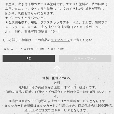
筆塗り、吹き付け用のエナメル塗料です。エナメル塗料の一番の特徴は
ムラの出にくさ。ゆっくりと乾燥していくのでそれだけ塗料が平均して
広がり、表面も滑らかになります。
★ブレーキキャリパーなどに
★合成樹脂塗料。用途：プラスチックモデル、模型、木工芸、硬質プラ
スチック（スチロール） 主な成分：合成樹脂（アルキド変性アクリ
ル）、顔料、有機溶剤 正味量：10ml
もっと詳しい情報は、この商品の
ウェブページ
でご覧ください。
>
>
>
ホーム
ツール＆塗料
塗料
エナメル塗料
PC
スマートフォン
送料・配送について
送料
・送料は一部の商品を除き全国一律510円（税込）です。
・複数の商品を同時にお買い上げの場合も送料は全国一律510円（税込）で
す。
・商品代金合計5000円(税込)以上のご注文で送料サービスとなります。
・タミヤカード会員様はタミヤカードご利用の場合、商品代金合計2000円(税
込)以上のご注文で送料サービスとなります。