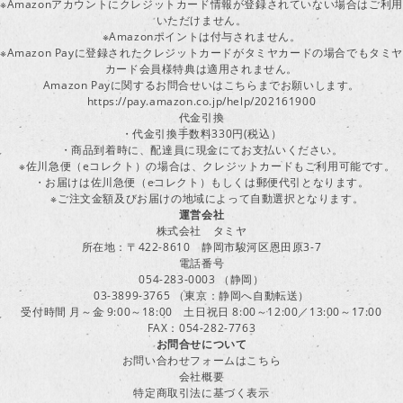
※Amazonアカウントにクレジットカード情報が登録されていない場合はご利用
いただけません。
※Amazonポイントは付与されません。
※Amazon Payに登録されたクレジットカードがタミヤカードの場合でもタミヤ
カード会員様特典は適用されません。
Amazon Payに関するお問合せいはこちらまでお願いします。
https://pay.amazon.co.jp/help/202161900
代金引換
・代金引換手数料330円(税込）
・商品到着時に、配達員に現金にてお支払いください。
※佐川急便（eコレクト）の場合は、クレジットカードもご利用可能です。
・お届けは佐川急便（eコレクト）もしくは郵便代引となります。
※ご注文金額及びお届けの地域によって自動選択となります。
運営会社
株式会社 タミヤ
所在地：〒422-8610 静岡市駿河区恩田原3-7
電話番号
054-283-0003 （静岡）
03-3899-3765 （東京：静岡へ自動転送）
受付時間 月～金 9:00～18:00 土日祝日 8:00～12:00／13:00～17:00
FAX：054-282-7763
お問合せについて
お問い合わせフォームはこちら
会社概要
特定商取引法に基づく表示