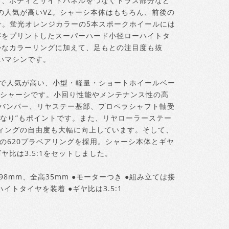
る、ボディとサイドパネルをつなぐトラス部分など
の人気が高いVZ。シャーシ本体はもちろん、前後の
一。蛍光オレンジカラーの5本スポークホイールには
025」の文字をプリントしたスーパーハード小径ローハイトタ
かなカラーリングに加えて、足もとの注目度も抜
いマシンです。
で人気が高い、小型・軽量・ショートホイールベー
Zシャーシです。小回り性能やメンテナンス性の高
、バンパー、リヤステー基部、プロペラシャフト軸受
なり”もポイントです。また、リヤローラーステー
ィングの自由度も大幅に向上しています。そして、
の620プラベアリングを採用。シャーシ本体とギヤ
ヤ比は3.5:1をセットしました。
98mm、全高35mm ●モーターつき ●組み立ては接
トタイヤを装着 ●ギヤ比は3.5:1