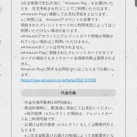
※注文画面で支払方法に「Amazon Pay」をお選びいた
だき、注文手続きを行うことでご利用いただけます。
※Amazon Payに移動してお支払手続きとなります。
※ご利用には、Amazonアカウントが必要です。
登録されたクレジットカードのご利用状況によってはご
り
利用いただけない場合があります。
※Amazonアカウントにクレジットカード情報が登録さ
文
れていない場合はご利用いただけません。
※Amazonポイントは付与されません。
※Amazon Payに登録されたクレジットカードがタミヤ
カードの場合でもタミヤカード会員様特典は適用されま
し
せん。
Amazon Payに関するお問合せいはこちらまでお願いし
ます。
https://pay.amazon.co.jp/help/202161900
代金引換
・代金引換手数料330円(税込）
・商品到着時に、配達員に現金にてお支払いください。
※佐川急便（eコレクト）の場合は、クレジットカー
ドもご利用可能です。
・お届けは佐川急便（eコレクト）もしくは郵便代引と
なります。
※ご注文金額及びお届けの地域によって自動選択とな