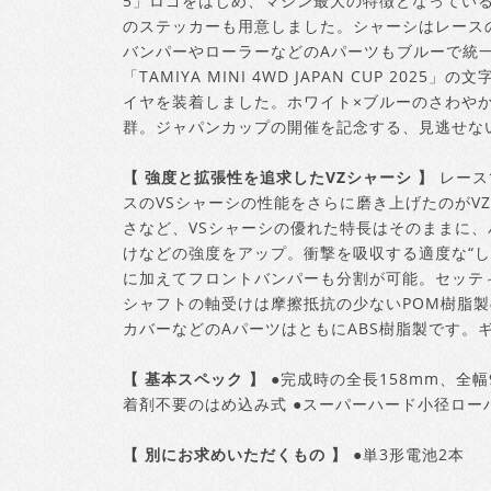
5」ロゴをはじめ、マシン最大の特徴となってい
のステッカーも用意しました。シャーシはレース
バンパーやローラーなどのAパーツもブルーで統
「TAMIYA MINI 4WD JAPAN CUP 2
イヤを装着しました。ホワイト×ブルーのさわや
群。ジャパンカップの開催を記念する、見逃せな
【 強度と拡張性を追求したVZシャーシ 】
レース
スのVSシャーシの性能をさらに磨き上げたのがV
さなど、VSシャーシの優れた特長はそのままに
けなどの強度をアップ。衝撃を吸収する適度な“し
に加えてフロントバンパーも分割が可能。セッテ
シャフトの軸受けは摩擦抵抗の少ないPOM樹脂製
カバーなどのAパーツはともにABS樹脂製です。ギ
【 基本スペック 】
●完成時の全長158mm、全幅
着剤不要のはめ込み式 ●スーパーハード小径ローハイ
【 別にお求めいただくもの 】
●単3形電池2本