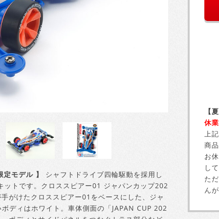
【夏
休業
上記
商品
お休
して
限定モデル 】
シャフトドライブ四輪駆動を採用し
ただ
ットです。クロススピアー01 ジャパンカップ202
んが
手がけたクロススピアー01をベースにした、ジャ
ディはホワイト。車体側面の「JAPAN CUP 202