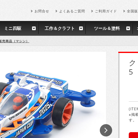
お問合せ
よくあるご質問
ご利用ガイド
全国販
ミニ四駆
工作＆クラフト
ツール＆塗料
販売商品（マシン）
ク
5
(ITE
※掲
す。