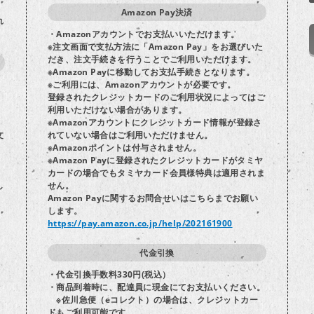
Amazon Pay決済
れ
・Amazonアカウントでお支払いいただけます。
※注文画面で支払方法に「Amazon Pay」をお選びいた
だき、注文手続きを行うことでご利用いただけます。
※Amazon Payに移動してお支払手続きとなります。
※ご利用には、Amazonアカウントが必要です。
登録されたクレジットカードのご利用状況によってはご
り
利用いただけない場合があります。
※Amazonアカウントにクレジットカード情報が登録さ
文
れていない場合はご利用いただけません。
※Amazonポイントは付与されません。
※Amazon Payに登録されたクレジットカードがタミヤ
カードの場合でもタミヤカード会員様特典は適用されま
し
せん。
Amazon Payに関するお問合せいはこちらまでお願い
します。
https://pay.amazon.co.jp/help/202161900
代金引換
・代金引換手数料330円(税込）
・商品到着時に、配達員に現金にてお支払いください。
※佐川急便（eコレクト）の場合は、クレジットカー
ドもご利用可能です。