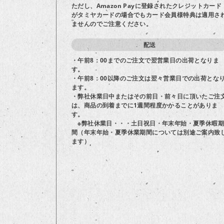
ただし、Amazon Payに登録されたクレジットカード
がタミヤカードの場合でもカード会員様特典は適用さ
ませんのでご注意ください。
配送
・午前8：00までのご注文で翌営業日の出荷となりま
す。
・午前8：00以降のご注文は翌々営業日での出荷とな
ます。
・弊社休業日中またはその前日・前々日に頂いたご注
は、商品の到着までに1週間程度かかることがありま
す。
※弊社休業日・・・土日祝日・年末年始・夏季休暇期
間（年末年始・夏季休業期間については別途ご案内致
ます）