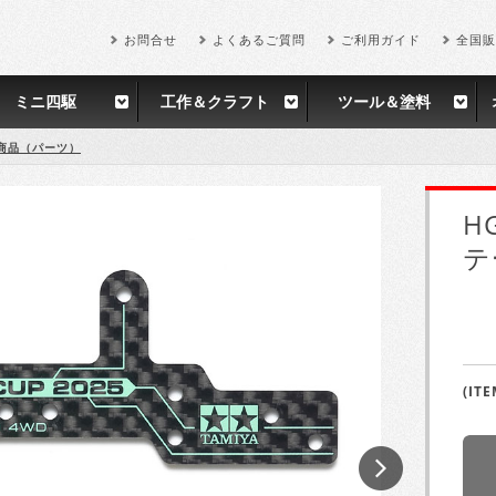
お問合せ
よくあるご質問
ご利用ガイド
全国販
ミニ四駆
工作＆クラフト
ツール＆塗料
商品（パーツ）
H
テー
(ITE