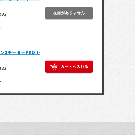
税込)
得
2モーターPRO J-
税込)
得