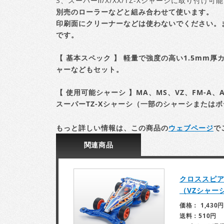
S、スーパーⅡ/X/XX/TZ-Xシャーシに取り付け可
別売のローラーなどと組み合わせて使います。
印刷面にクリーナーなどは使わないでください。
です。
【 基本スペック 】
軽量で強度の高い1.5mm厚
ャーなどもセット。
【 使用可能シャーシ 】
MA、MS、VZ、FM-A、A
スーパーTZ-Xシャーシ（一部のシャーシまたは
もっと詳しい情報は、この商品の
ウェブページ
で
関連
商品
クロススピアー0
（VZシャー
価格： 1,430円
送料：510円