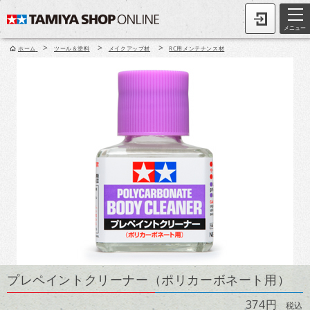
メニュー
>
>
>
ホーム
ツール＆塗料
メイクアップ材
RC用メンテナンス材
プレペイントクリーナー（ポリカーボネート用）
374円
税込