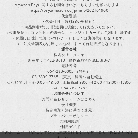
Amazon Payに関するお問合せいはこちらまでお願いします。
https://pay.amazon.co.jp/help/202161900
代金引換
・代金引換手数料330円(税込）
・商品到着時に、配達員に現金にてお支払いください。
※佐川急便（eコレクト）の場合は、クレジットカードもご利用可能です。
・お届けは佐川急便（eコレクト）もしくは郵便代引となります。
※ご注文金額及びお届けの地域によって自動選択となります。
運営会社
株式会社 タミヤ
所在地：〒422-8610 静岡市駿河区恩田原3-7
電話番号
054-283-0003 （静岡）
03-3899-3765 （東京：静岡へ自動転送）
受付時間 月～金 9:00～18:00 土日祝日 8:00～12:00／13:00～17:00
FAX：054-282-7763
お問合せについて
お問い合わせフォームはこちら
会社概要
特定商取引法に基づく表示
プライバシーポリシー
ご利用規約
ご利用ガイド
このホームページのコンテンツは株式会社タミヤが有する著作権により保護さ
れています。