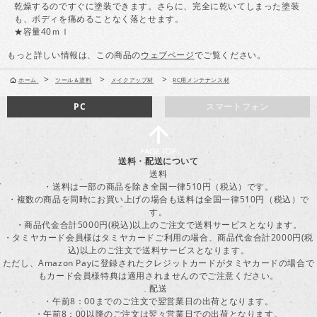
乾燥するのですぐに塗装できます。さらに、完全に乾いてしまった塗装
も、ボディを痛めることなく落とせます。
★容量40ｍｌ
もっと詳しい情報は、この商品の
ウェブページ
でご覧ください。
>
>
>
ホーム
ツール＆塗料
メイクアップ材
RC用メンテナンス材
PC
スマートフォン
送料・配送について
送料
・送料は一部の商品を除き全国一律510円（税込）です。
・複数の商品を同時にお買い上げの場合も送料は全国一律510円（税込）で
す。
・商品代金合計5000円(税込)以上のご注文で送料サービスとなります。
・タミヤカード会員様はタミヤカードご利用の場合、商品代金合計2000円(税
込)以上のご注文で送料サービスとなります。
ただし、Amazon Payに登録されたクレジットカードがタミヤカードの場合で
もカード会員様特典は適用されませんのでご注意ください。
配送
・午前8：00までのご注文で翌営業日の出荷となります。
・午前8：00以降のご注文は翌々営業日での出荷となります。