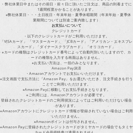
・弊社休業日中またはその前日・前々日に頂いたご注文は、商品の到着までに
1週間程度かかることがあります。
※弊社休業日・・・土日祝日・年末年始・夏季休暇期間（年末年始・夏季休
業期間については別途ご案内致します）
お支払いについて
クレジットカード
・以下のクレジットカードがご利用いただけます。
「VISAカード」 「マスターカード」 「JCBカード」「アメリカン・エキスプレ
スカード」「ダイナースクラブカード」 「オリコカード」
※カードの種類はクレジットカード番号によって自動判別いたしますので、カ
ードの種類を入力する画面はありません。
※お支払い方法は、一括のみとなります。
Amazon Pay決済
・Amazonアカウントでお支払いいただけます。
※注文画面で支払方法に「Amazon Pay」をお選びいただき、注文手続きを行
ことでご利用いただけます。
※Amazon Payに移動してお支払手続きとなります。
※ご利用には、Amazonアカウントが必要です。
登録されたクレジットカードのご利用状況によってはご利用いただけない場合
があります。
※Amazonアカウントにクレジットカード情報が登録されていない場合はご利用
いただけません。
※Amazonポイントは付与されません。
※Amazon Payに登録されたクレジットカードがタミヤカードの場合でもタミヤ
カード会員様特典は適用されません。