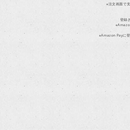
※注文画面で支
登録
※Ama
※Amazon P