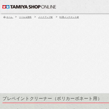
>
>
>
ホーム
ツール＆塗料
メイクアップ材
RC用メンテナンス材
プレペイントクリーナー（ポリカーボネート用）