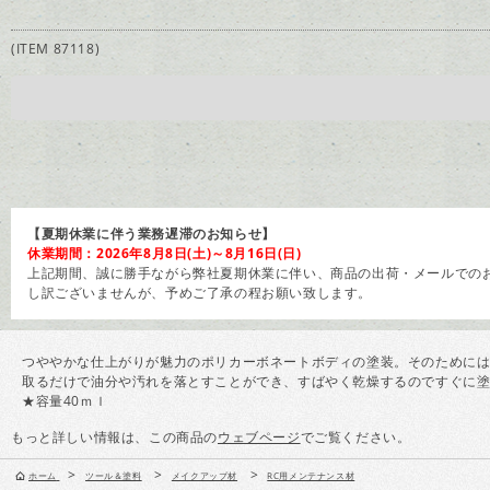
(ITEM 87118)
【夏期休業に伴う業務遅滞のお知らせ】
休業期間：2026年8月8日(土)～8月16日(日)
上記期間、誠に勝手ながら弊社夏期休業に伴い、商品の出荷・メールでのお
し訳ございませんが、予めご了承の程お願い致します。
つややかな仕上がりが魅力のポリカーボネートボディの塗装。そのために
取るだけで油分や汚れを落とすことができ、すばやく乾燥するのですぐに
★容量40ｍｌ
もっと詳しい情報は、この商品の
ウェブページ
でご覧ください。
>
>
>
ホーム
ツール＆塗料
メイクアップ材
RC用メンテナンス材