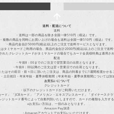
送料・配送について
送料
・送料は一部の商品を除き全国一律510円（税込）です。
・複数の商品を同時にお買い上げの場合も送料は全国一律510円（税込）です
・商品代金合計5000円(税込)以上のご注文で送料サービスとなります。
はタミヤカードご利用の場合、商品代金合計2000円(税込)以上のご注文で送
に登録されたクレジットカードがタミヤカードの場合でもカード会員様特典は適用
配送
・午前8：00までのご注文で翌営業日の出荷となります。
・午前8：00以降のご注文は翌々営業日での出荷となります。
またはその前日・前々日に頂いたご注文は、商品の到着までに1週間程度かかる
・土日祝日・年末年始・夏季休暇期間（年末年始・夏季休業期間については別
お支払いについて
クレジットカード
・以下のクレジットカードがご利用いただけます。
ーカード」 「JCBカード」「アメリカン・エキスプレスカード」「ダイナースク
レジットカード番号によって自動判別いたしますので、カードの種類を入力す
※お支払い方法は、一括のみとなります。
Amazon Pay決済
・Amazonアカウントでお支払いいただけます。