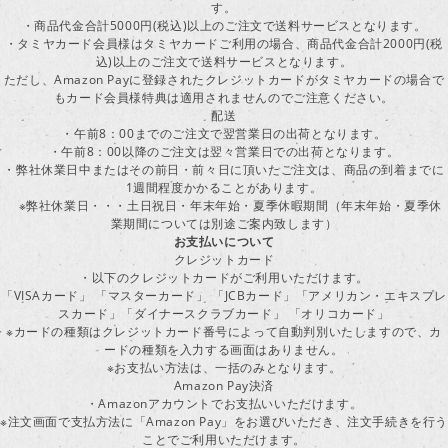
す。
・商品代金合計5000円(税込)以上のご注文で送料サービスとなります。
・タミヤカード会員様はタミヤカードご利用の場合、商品代金合計2000円(税
込)以上のご注文で送料サービスとなります。
ただし、Amazon Payに登録されたクレジットカードがタミヤカードの場合で
もカード会員様特典は適用されませんのでご注意ください。
配送
・午前8：00までのご注文で翌営業日の出荷となります。
・午前8：00以降のご注文は翌々営業日での出荷となります。
・弊社休業日中またはその前日・前々日に頂いたご注文は、商品の到着までに
1週間程度かかることがあります。
※弊社休業日・・・土日祝日・年末年始・夏季休暇期間（年末年始・夏季休
業期間については別途ご案内致します）
お支払いについて
クレジットカード
・以下のクレジットカードがご利用いただけます。
「VISAカード」 「マスターカード」 「JCBカード」「アメリカン・エキスプレ
スカード」「ダイナースクラブカード」 「オリコカード」
※カードの種類はクレジットカード番号によって自動判別いたしますので、カ
ードの種類を入力する画面はありません。
※お支払い方法は、一括のみとなります。
Amazon Pay決済
・Amazonアカウントでお支払いいただけます。
※注文画面で支払方法に「Amazon Pay」をお選びいただき、注文手続きを行
ことでご利用いただけます。