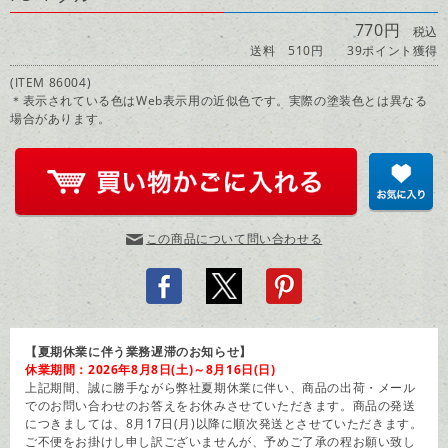
770円
税込
送料 510円
39ポイント獲得
(ITEM 86004)
＊表示されている色はWeb表示用の近似色です。実際の塗装色とは異なる
場合があります。
この商品について問い合わせる
【夏期休業に伴う業務遅滞のお知らせ】
休業期間：2026年8月8日(土)～8月16日(日)
上記期間、誠に勝手ながら弊社夏期休業に伴い、商品の出荷・メール
でのお問い合わせのお答えをお休みさせていただきます。商品の発送
につきましては、8月17日(月)以降に順次発送とさせていただきます。
ご不便をお掛けし申し訳ございませんが、予めご了承の程お願い致し