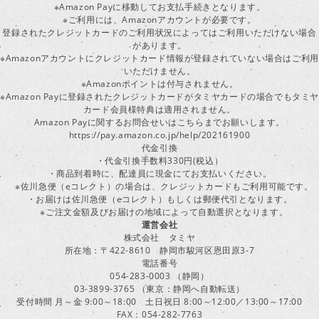
※Amazon Payに移動してお支払手続きとなります。
※ご利用には、Amazonアカウントが必要です。
登録されたクレジットカードのご利用状況によってはご利用いただけない場合
があります。
※Amazonアカウントにクレジットカード情報が登録されていない場合はご利用
いただけません。
※Amazonポイントは付与されません。
※Amazon Payに登録されたクレジットカードがタミヤカードの場合でもタミヤ
カード会員様特典は適用されません。
Amazon Payに関するお問合せいはこちらまでお願いします。
https://pay.amazon.co.jp/help/202161900
代金引換
・代金引換手数料330円(税込）
・商品到着時に、配達員に現金にてお支払いください。
※佐川急便（eコレクト）の場合は、クレジットカードもご利用可能です。
・お届けは佐川急便（eコレクト）もしくは郵便代引となります。
※ご注文金額及びお届けの地域によって自動選択となります。
運営会社
株式会社 タミヤ
所在地：〒422-8610 静岡市駿河区恩田原3-7
電話番号
054-283-0003 （静岡）
03-3899-3765 （東京：静岡へ自動転送）
受付時間 月～金 9:00～18:00 土日祝日 8:00～12:00／13:00～17:00
FAX：054-282-7763