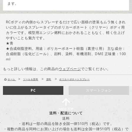
ます。
RCボディの内側からスプレーするだけで広い面積の塗装もムラ無くきれ
いに仕上がるスプレータイプのポリカーボネート（クリヤー）ボディ用
カラーです。模型用エンジン燃料におかされることもなく、軽く仕上げ
やすいことも魅力です。
★青
★合成樹脂塗料。用途：ポリカーボネート樹脂（裏塗り用） 主な成分：
合成樹脂（塩化ビニール）、顔料、染料、有機溶剤、DME 正味量：100
ml
もっと詳しい情報は、この商品の
ウェブページ
でご覧ください。
>
>
>
ホーム
ツール＆塗料
塗料
ポリカーボネートスプレー
PC
スマートフォン
送料・配送について
送料
・送料は一部の商品を除き全国一律510円（税込）です。
・複数の商品を同時にお買い上げの場合も送料は全国一律510円（税込）で