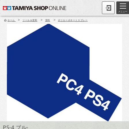
メニュー
>
>
>
ホーム
ツール＆塗料
塗料
ポリカーボネートスプレー
PS-4 ブル-