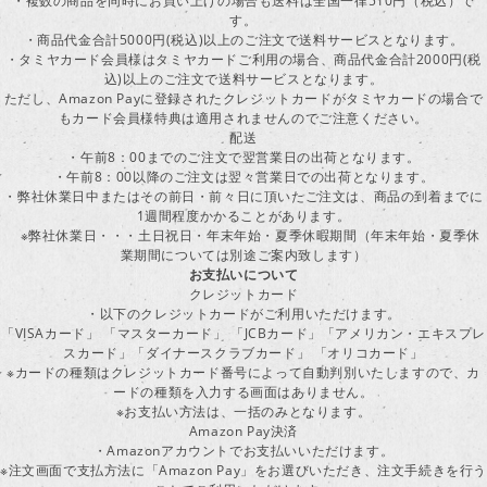
・複数の商品を同時にお買い上げの場合も送料は全国一律510円（税込）で
す。
・商品代金合計5000円(税込)以上のご注文で送料サービスとなります。
・タミヤカード会員様はタミヤカードご利用の場合、商品代金合計2000円(税
込)以上のご注文で送料サービスとなります。
ただし、Amazon Payに登録されたクレジットカードがタミヤカードの場合で
もカード会員様特典は適用されませんのでご注意ください。
配送
・午前8：00までのご注文で翌営業日の出荷となります。
・午前8：00以降のご注文は翌々営業日での出荷となります。
・弊社休業日中またはその前日・前々日に頂いたご注文は、商品の到着までに
1週間程度かかることがあります。
※弊社休業日・・・土日祝日・年末年始・夏季休暇期間（年末年始・夏季休
業期間については別途ご案内致します）
お支払いについて
クレジットカード
・以下のクレジットカードがご利用いただけます。
「VISAカード」 「マスターカード」 「JCBカード」「アメリカン・エキスプレ
スカード」「ダイナースクラブカード」 「オリコカード」
※カードの種類はクレジットカード番号によって自動判別いたしますので、カ
ードの種類を入力する画面はありません。
※お支払い方法は、一括のみとなります。
Amazon Pay決済
・Amazonアカウントでお支払いいただけます。
※注文画面で支払方法に「Amazon Pay」をお選びいただき、注文手続きを行