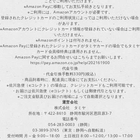
ことでご利用いただけます。
※Amazon Payに移動してお支払手続きとなります。
※ご利用には、Amazonアカウントが必要です。
登録されたクレジットカードのご利用状況によってはご利用いただけない場合
があります。
※Amazonアカウントにクレジットカード情報が登録されていない場合はご利用
いただけません。
※Amazonポイントは付与されません。
※Amazon Payに登録されたクレジットカードがタミヤカードの場合でもタミヤ
カード会員様特典は適用されません。
Amazon Payに関するお問合せいはこちらまでお願いします。
https://pay.amazon.co.jp/help/202161900
代金引換
・代金引換手数料330円(税込）
・商品到着時に、配達員に現金にてお支払いください。
※佐川急便（eコレクト）の場合は、クレジットカードもご利用可能です。
・お届けは佐川急便（eコレクト）もしくは郵便代引となります。
※ご注文金額及びお届けの地域によって自動選択となります。
運営会社
株式会社 タミヤ
所在地：〒422-8610 静岡市駿河区恩田原3-7
電話番号
054-283-0003 （静岡）
03-3899-3765 （東京：静岡へ自動転送）
受付時間 月～金 9:00～18:00 土日祝日 8:00～12:00／13:00～17:00