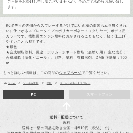
ご不便をお掛けし申し訳ございませんが、予めご了承の程お願い致し
ます。
RCボディの内側からスプレーするだけで広い面積の塗装もムラ無くきれ
いに仕上がるスプレータイプのポリカーボネート（クリヤー）ボディ用
カラーです。模型用エンジン燃料におかされることもなく、軽く仕上げ
やすいことも魅力です。
★銀色
★合成樹脂塗料。用途：ポリカーボネート樹脂（裏塗り用） 主な成分：
合成樹脂（塩化ビニール）、顔料、染料、有機溶剤、DME 正味量：100
ml
もっと詳しい情報は、この商品の
ウェブページ
でご覧ください。
>
>
>
ホーム
ツール＆塗料
塗料
ポリカーボネートスプレー
PC
スマートフォン
送料・配送について
送料
・送料は一部の商品を除き全国一律510円（税込）です。