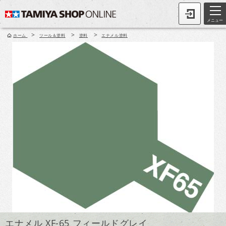
メニュー
>
>
>
ホーム
ツール＆塗料
塗料
エナメル塗料
エナメル XF-65 フィールドグレイ