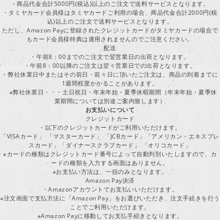
・商品代金合計5000円(税込)以上のご注文で送料サービスとなります。
・タミヤカード会員様はタミヤカードご利用の場合、商品代金合計2000円(税
込)以上のご注文で送料サービスとなります。
ただし、Amazon Payに登録されたクレジットカードがタミヤカードの場合で
もカード会員様特典は適用されませんのでご注意ください。
配送
・午前8：00までのご注文で翌営業日の出荷となります。
・午前8：00以降のご注文は翌々営業日での出荷となります。
・弊社休業日中またはその前日・前々日に頂いたご注文は、商品の到着までに
1週間程度かかることがあります。
※弊社休業日・・・土日祝日・年末年始・夏季休暇期間（年末年始・夏季休
業期間については別途ご案内致します）
お支払いについて
クレジットカード
・以下のクレジットカードがご利用いただけます。
「VISAカード」 「マスターカード」 「JCBカード」「アメリカン・エキスプレ
スカード」「ダイナースクラブカード」 「オリコカード」
※カードの種類はクレジットカード番号によって自動判別いたしますので、カ
ードの種類を入力する画面はありません。
※お支払い方法は、一括のみとなります。
Amazon Pay決済
・Amazonアカウントでお支払いいただけます。
※注文画面で支払方法に「Amazon Pay」をお選びいただき、注文手続きを行
ことでご利用いただけます。
※Amazon Payに移動してお支払手続きとなります。