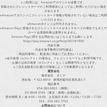
※ご利用には、Amazonアカウントが必要です。
登録されたクレジットカードのご利用状況によってはご利用いただけない場合
があります。
※Amazonアカウントにクレジットカード情報が登録されていない場合はご利用
いただけません。
※Amazonポイントは付与されません。
※Amazon Payに登録されたクレジットカードがタミヤカードの場合でもタミヤ
カード会員様特典は適用されません。
Amazon Payに関するお問合せいはこちらまでお願いします。
https://pay.amazon.co.jp/help/202161900
代金引換
・代金引換手数料330円(税込）
・商品到着時に、配達員に現金にてお支払いください。
※佐川急便（eコレクト）の場合は、クレジットカードもご利用可能です。
・お届けは佐川急便（eコレクト）もしくは郵便代引となります。
※ご注文金額及びお届けの地域によって自動選択となります。
運営会社
株式会社 タミヤ
所在地：〒422-8610 静岡市駿河区恩田原3-7
電話番号
054-283-0003 （静岡）
03-3899-3765 （東京：静岡へ自動転送）
受付時間 月～金 9:00～18:00 土日祝日 8:00～12:00／13:00～17:00
FAX：054-282-7763
お問合せについて