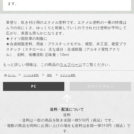
ます。
筆塗り、吹き付け用のエナメル塗料です。エナメル塗料の一番の特徴は
ムラの出にくさ。ゆっくりと乾燥していくのでそれだけ塗料が平均して
広がり、表面も滑らかになります。
★ドイツ国防軍の制服に
★合成樹脂塗料。用途：プラスチックモデル、模型、木工芸、硬質プラ
スチック（スチロール） 主な成分：合成樹脂（アルキド変性アクリ
ル）、顔料、有機溶剤 正味量：10ml
もっと詳しい情報は、この商品の
ウェブページ
でご覧ください。
>
>
>
ホーム
ツール＆塗料
塗料
エナメル塗料
PC
スマートフォン
送料・配送について
送料
・送料は一部の商品を除き全国一律510円（税込）です。
・複数の商品を同時にお買い上げの場合も送料は全国一律510円（税込）で
す。