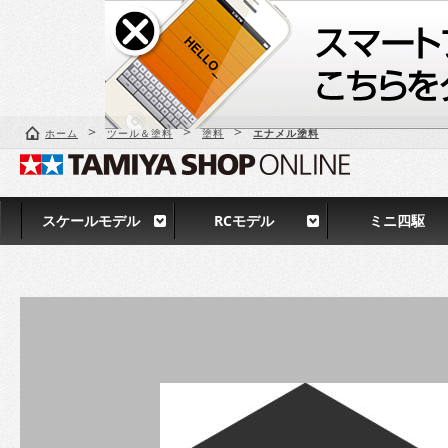
>
>
>
ホーム
ツール＆塗料
塗料
エナメル塗料
スケールモデル
RCモデル
ミニ四駆