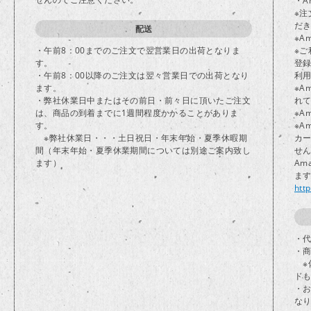
・A
※注
だ
配送
※A
・午前8：00までのご注文で翌営業日の出荷となりま
※ご
す。
登
・午前8：00以降のご注文は翌々営業日での出荷となり
利
ます。
※A
・弊社休業日中またはその前日・前々日に頂いたご注文
れ
は、商品の到着までに1週間程度かかることがありま
※A
す。
※A
※弊社休業日・・・土日祝日・年末年始・夏季休暇期
カ
間（年末年始・夏季休業期間については別途ご案内致し
せ
ます）
Am
ま
htt
・代
・
※
ド
・
な