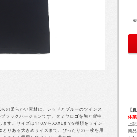
選
00%の柔らかい素材に、レッドとブルーのツインス
【夏
のブラックバージョンです。タミヤロゴを胸と背中
休業
す。サイズは110からXXXLまで9種類をライン
上記
ゆとりある大きめサイズまで、ぴったりの一枚を用
商品