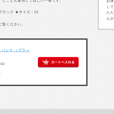
、とことん愛用してほしい一着です。
お休
して
ブラック ★サイズ：SS
ただ
んが
ご覧ください。
トバンド （ブラッ
税込)
得