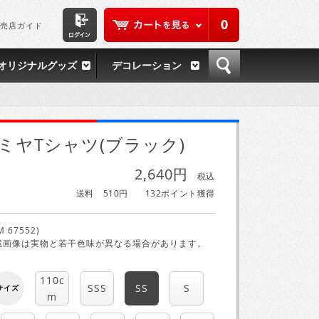
0
売店ガイド
オリジナルグッズ
デコレーション
ミヤTシャツ(ブラック)
2,640円
税込
送料 510円
132ポイント獲得
M 67552)
載画像は実物と若干色味が異なる場合があります。
110c
SSS
SS
S
サイズ
m