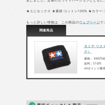
意しました。定番のホワイトバージョンとともに
★ユニセックス ★素材:コットン100% ★カラー:
もっと詳しい情報は、この商品の
ウェブページ
で
関連
商品
タミヤ リス
ク）
価格： 880円
(
送料：510円
44ポイント獲