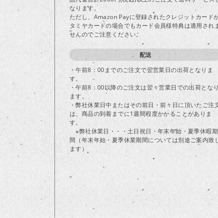
なります。
ただし、Amazon Payに登録されたクレジットカード
タミヤカードの場合でもカード会員様特典は適用され
せんのでご注意ください。
配送
・午前8：00までのご注文で翌営業日の出荷となりま
す。
・午前8：00以降のご注文は翌々営業日での出荷とな
ます。
・弊社休業日中またはその前日・前々日に頂いたご注
は、商品の到着までに1週間程度かかることがありま
す。
※弊社休業日・・・土日祝日・年末年始・夏季休暇期
間（年末年始・夏季休業期間については別途ご案内致
ます）