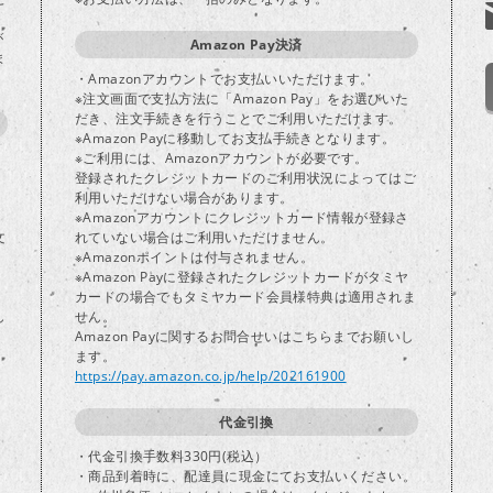
が
Amazon Pay決済
ま
・Amazonアカウントでお支払いいただけます。
※注文画面で支払方法に「Amazon Pay」をお選びいた
だき、注文手続きを行うことでご利用いただけます。
※Amazon Payに移動してお支払手続きとなります。
※ご利用には、Amazonアカウントが必要です。
登録されたクレジットカードのご利用状況によってはご
り
利用いただけない場合があります。
※Amazonアカウントにクレジットカード情報が登録さ
文
れていない場合はご利用いただけません。
※Amazonポイントは付与されません。
※Amazon Payに登録されたクレジットカードがタミヤ
カードの場合でもタミヤカード会員様特典は適用されま
し
せん。
Amazon Payに関するお問合せいはこちらまでお願いし
ます。
https://pay.amazon.co.jp/help/202161900
代金引換
・代金引換手数料330円(税込）
・商品到着時に、配達員に現金にてお支払いください。