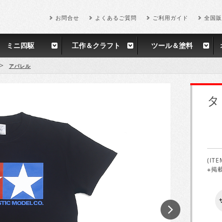
お問合せ
よくあるご質問
ご利用ガイド
全国販
ミニ四駆
工作＆クラフト
ツール＆塗料
>
アパレル
タ
(ITE
※掲