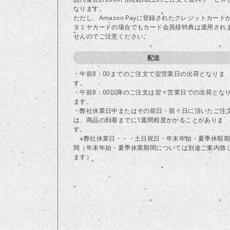
なります。
ただし、Amazon Payに登録されたクレジットカード
タミヤカードの場合でもカード会員様特典は適用され
せんのでご注意ください。
配送
・午前8：00までのご注文で翌営業日の出荷となりま
す。
・午前8：00以降のご注文は翌々営業日での出荷とな
ます。
・弊社休業日中またはその前日・前々日に頂いたご注
は、商品の到着までに1週間程度かかることがありま
す。
※弊社休業日・・・土日祝日・年末年始・夏季休暇期
間（年末年始・夏季休業期間については別途ご案内致
ます）