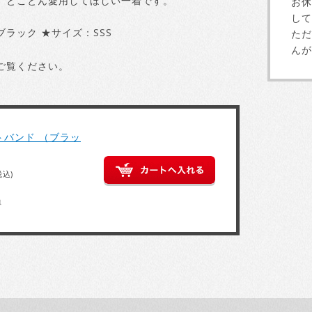
、とことん愛用してほしい一着です。
お休
して
ブラック ★サイズ：SSS
ただ
んが
ご覧ください。
トバンド （ブラッ
税込)
得