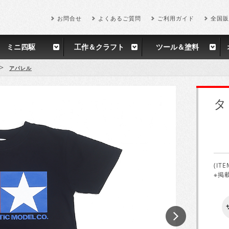
お問合せ
よくあるご質問
ご利用ガイド
全国販
ミニ四駆
工作＆クラフト
ツール＆塗料
>
アパレル
タ
(ITE
※掲