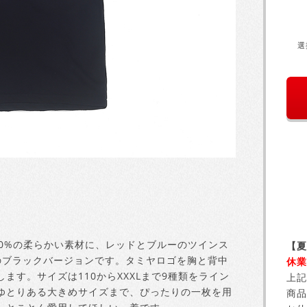
選
00%の柔らかい素材に、レッドとブルーのツインス
【夏
のブラックバージョンです。タミヤロゴを胸と背中
休業
す。サイズは110からXXXLまで9種類をライン
上記
ゆとりある大きめサイズまで、ぴったりの一枚を用
商品