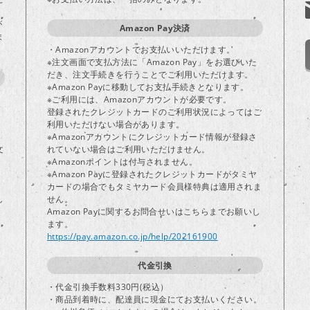
が
Amazon Pay決済
ま
・Amazonアカウントでお支払いいただけます。
※注文画面で支払方法に「Amazon Pay」をお選びいた
だき、注文手続きを行うことでご利用いただけます。
※Amazon Payに移動してお支払手続きとなります。
※ご利用には、Amazonアカウントが必要です。
登録されたクレジットカードのご利用状況によってはご
り
利用いただけない場合があります。
※Amazonアカウントにクレジットカード情報が登録さ
文
れていない場合はご利用いただけません。
※Amazonポイントは付与されません。
※Amazon Payに登録されたクレジットカードがタミヤ
カードの場合でもタミヤカード会員様特典は適用されま
し
せん。
Amazon Payに関するお問合せいはこちらまでお願いし
ます。
https://pay.amazon.co.jp/help/202161900
代金引換
・代金引換手数料330円(税込）
・商品到着時に、配達員に現金にてお支払いください。