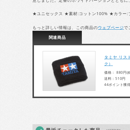
意しました。定番のホワイトバージョンとともに
★ユニセックス ★素材:コットン100% ★カラー:
もっと詳しい情報は、この商品の
ウェブページ
で
関連
商品
タミヤ リス
ク）
価格： 880円
(
送料：510円
44ポイント獲