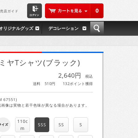
0
売店ガイド
オリジナルグッズ
デコレーション
ミヤTシャツ(ブラック)
2,640円
税込
送料 510円
132ポイント獲得
M 67551)
載画像は実物と若干色味が異なる場合があります。
110c
SSS
SS
S
サイズ
m