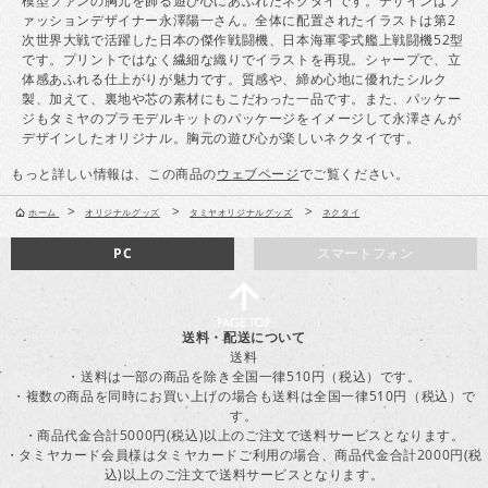
模型ファンの胸元を飾る遊び心にあふれたネクタイです。デザインはフ
ァッションデザイナー永澤陽一さん。全体に配置されたイラストは第2
次世界大戦で活躍した日本の傑作戦闘機、日本海軍零式艦上戦闘機52型
です。プリントではなく繊細な織りでイラストを再現。シャープで、立
体感あふれる仕上がりが魅力です。質感や、締め心地に優れたシルク
製、加えて、裏地や芯の素材にもこだわった一品です。また、パッケー
ジもタミヤのプラモデルキットのパッケージをイメージして永澤さんが
デザインしたオリジナル。胸元の遊び心が楽しいネクタイです。
もっと詳しい情報は、この商品の
ウェブページ
でご覧ください。
>
>
>
ホーム
オリジナルグッズ
タミヤオリジナルグッズ
ネクタイ
PC
スマートフォン
送料・配送について
送料
・送料は一部の商品を除き全国一律510円（税込）です。
・複数の商品を同時にお買い上げの場合も送料は全国一律510円（税込）で
す。
・商品代金合計5000円(税込)以上のご注文で送料サービスとなります。
・タミヤカード会員様はタミヤカードご利用の場合、商品代金合計2000円(税
込)以上のご注文で送料サービスとなります。