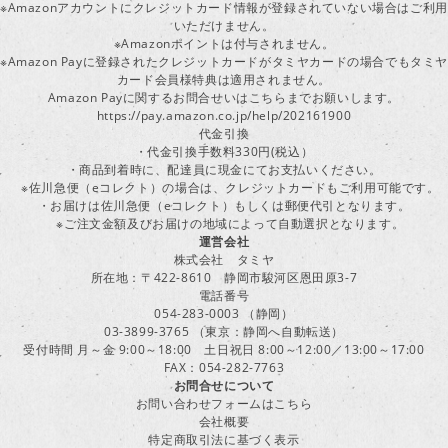
※Amazonアカウントにクレジットカード情報が登録されていない場合はご利用
いただけません。
※Amazonポイントは付与されません。
※Amazon Payに登録されたクレジットカードがタミヤカードの場合でもタミヤ
カード会員様特典は適用されません。
Amazon Payに関するお問合せいはこちらまでお願いします。
https://pay.amazon.co.jp/help/202161900
代金引換
・代金引換手数料330円(税込）
・商品到着時に、配達員に現金にてお支払いください。
※佐川急便（eコレクト）の場合は、クレジットカードもご利用可能です。
・お届けは佐川急便（eコレクト）もしくは郵便代引となります。
※ご注文金額及びお届けの地域によって自動選択となります。
運営会社
株式会社 タミヤ
所在地：〒422-8610 静岡市駿河区恩田原3-7
電話番号
054-283-0003 （静岡）
03-3899-3765 （東京：静岡へ自動転送）
受付時間 月～金 9:00～18:00 土日祝日 8:00～12:00／13:00～17:00
FAX：054-282-7763
お問合せについて
お問い合わせフォームはこちら
会社概要
特定商取引法に基づく表示