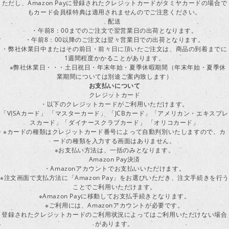
ただし、Amazon Payに登録されたクレジットカードがタミヤカードの場合で
もカード会員様特典は適用されませんのでご注意ください。
配送
・午前8：00までのご注文で翌営業日の出荷となります。
・午前8：00以降のご注文は翌々営業日での出荷となります。
・弊社休業日中またはその前日・前々日に頂いたご注文は、商品の到着までに
1週間程度かかることがあります。
※弊社休業日・・・土日祝日・年末年始・夏季休暇期間（年末年始・夏季休
業期間については別途ご案内致します）
お支払いについて
クレジットカード
・以下のクレジットカードがご利用いただけます。
「VISAカード」 「マスターカード」 「JCBカード」「アメリカン・エキスプレ
スカード」「ダイナースクラブカード」 「オリコカード」
※カードの種類はクレジットカード番号によって自動判別いたしますので、カ
ードの種類を入力する画面はありません。
※お支払い方法は、一括のみとなります。
Amazon Pay決済
・Amazonアカウントでお支払いいただけます。
※注文画面で支払方法に「Amazon Pay」をお選びいただき、注文手続きを行
ことでご利用いただけます。
※Amazon Payに移動してお支払手続きとなります。
※ご利用には、Amazonアカウントが必要です。
登録されたクレジットカードのご利用状況によってはご利用いただけない場合
があります。