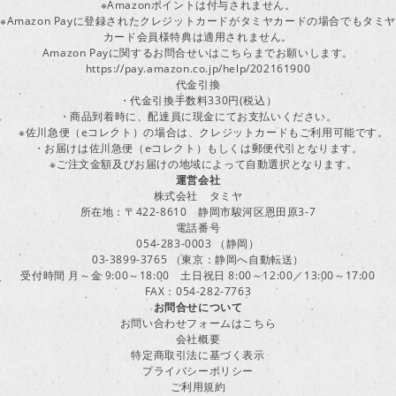
※Amazonポイントは付与されません。
※Amazon Payに登録されたクレジットカードがタミヤカードの場合でもタミヤ
カード会員様特典は適用されません。
Amazon Payに関するお問合せいはこちらまでお願いします。
https://pay.amazon.co.jp/help/202161900
代金引換
・代金引換手数料330円(税込）
・商品到着時に、配達員に現金にてお支払いください。
※佐川急便（eコレクト）の場合は、クレジットカードもご利用可能です。
・お届けは佐川急便（eコレクト）もしくは郵便代引となります。
※ご注文金額及びお届けの地域によって自動選択となります。
運営会社
株式会社 タミヤ
所在地：〒422-8610 静岡市駿河区恩田原3-7
電話番号
054-283-0003 （静岡）
03-3899-3765 （東京：静岡へ自動転送）
受付時間 月～金 9:00～18:00 土日祝日 8:00～12:00／13:00～17:00
FAX：054-282-7763
お問合せについて
お問い合わせフォームはこちら
会社概要
特定商取引法に基づく表示
プライバシーポリシー
ご利用規約