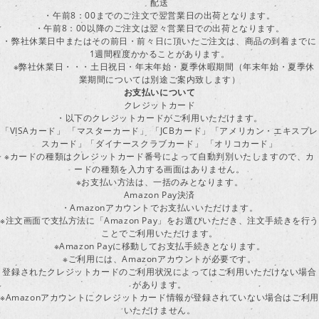
配送
・午前8：00までのご注文で翌営業日の出荷となります。
・午前8：00以降のご注文は翌々営業日での出荷となります。
・弊社休業日中またはその前日・前々日に頂いたご注文は、商品の到着までに
1週間程度かかることがあります。
※弊社休業日・・・土日祝日・年末年始・夏季休暇期間（年末年始・夏季休
業期間については別途ご案内致します）
お支払いについて
クレジットカード
・以下のクレジットカードがご利用いただけます。
「VISAカード」 「マスターカード」 「JCBカード」「アメリカン・エキスプレ
スカード」「ダイナースクラブカード」 「オリコカード」
※カードの種類はクレジットカード番号によって自動判別いたしますので、カ
ードの種類を入力する画面はありません。
※お支払い方法は、一括のみとなります。
Amazon Pay決済
・Amazonアカウントでお支払いいただけます。
※注文画面で支払方法に「Amazon Pay」をお選びいただき、注文手続きを行
ことでご利用いただけます。
※Amazon Payに移動してお支払手続きとなります。
※ご利用には、Amazonアカウントが必要です。
登録されたクレジットカードのご利用状況によってはご利用いただけない場合
があります。
※Amazonアカウントにクレジットカード情報が登録されていない場合はご利用
いただけません。