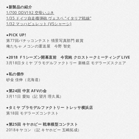
●新製品の紹介
1/700 DDV192 空母いぶき
1/35 ドイツ自走榴弾砲 ヴェスペ “イタリア戦線”
1/32 マッハビュレット (VSシャーシ)
●PICK UP!
第77回パチッコンテスト 情景写真部門 銀賞
俺たちゃ メコンの運送屋 今野 智史
●2018 Ｆ1シーズン開幕直前 今宮純 クロストークミーティング LIVE
3月18日タミヤ プラモデルファクトリー 新橋店 モデラーズスクエア
●私の傑作
砂金 佳伸（北海道）
●第24回 中京 AFVの会
3月11日 愛知（記 望月 理久風）
●タミヤ プラモデルファクトリー トレッサ横浜店
第18回 モデラーズコンテスト
●第25回 キヤホビー 戦車模型コンテスト
2018キヤコン （記 キヤホビー 五嶋拓成）