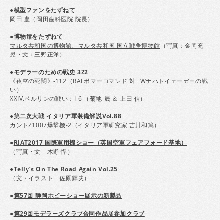
●模型ファンをたずねて
岡田 豊（岡田歯科医院 院長）
●博物館をたずねて
マルタ共和国の博物館、マルタ共和国 国立戦争博物館
（写真：金岡充
晃・文：三野正洋）
●モデラーのための戦史 322
《夜空の死闘》-112（RAFボマーコマンド 対 LWナハトイェーガーの戦
い）
XXIV.ベルリンの戦い：I-6 （菊地 晟 ＆ 上田 信）
●第二次大戦 イタリア軍装備解説Vol.88
カントZ1007爆撃機-2（イタリア軍研究家 吉川和篤）
●
RIAT2017 国際軍用機ショー（英国空軍フェアフォード基地）
（写真・文 木野 悍）
●Telly’s On The Road Again Vol.25
（文・イラスト 佐原輝夫）
●
第57回 静岡ホビーショー展示の新製品
●
第29回モデラーズクラブ合同作品展参加クラブ