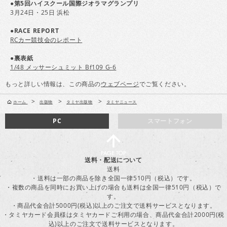
●第5回ハイスクール国際ジオラマグランプリ
3月24日・25日 浜松
●RACE REPORT
RCカー競技会のレポート
●裏表紙
1/48 メッサーシュミット Bf109 G-6
もっと詳しい情報は、この商品の
ウェブページ
でご覧ください。
>
>
>
ホーム
出版物
タミヤ出版物
タミヤニュース
PC
スマートフォン
送料・配送について
送料
・送料は一部の商品を除き全国一律510円（税込）です。
・複数の商品を同時にお買い上げの場合も送料は全国一律510円（税込）で
す。
・商品代金合計5000円(税込)以上のご注文で送料サービスとなります。
・タミヤカード会員様はタミヤカードご利用の場合、商品代金合計2000円(税
込)以上のご注文で送料サービスとなります。