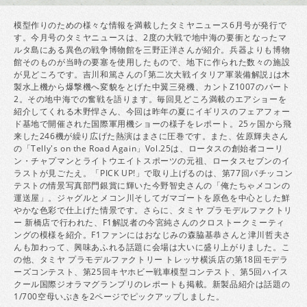
模型作りのための様々な情報を満載したタミヤニュース6月号が発行で
す。今月号のタミヤニュースは、2度の大戦で地中海の要衝となったマ
ルタ島にある異色の戦争博物館を三野正洋さんが紹介。兵器よりも博物
館そのものが当時の要塞を使用したもので、地下に作られた数々の施設
が見どころです。吉川和篤さんの｢第二次大戦イタリア軍装備解説｣は木
製水上機から爆撃機へ変貌をとげた中翼三発機、カントZ1007のパート
2。その地中海での奮戦を語ります。毎回見どころ満載のエアショーを
紹介してくれる木野悍さん、今回は昨年の夏にイギリスのフェアフォー
ド基地で開催された国際軍用機ショーの様子をレポート。25ヶ国から飛
来した246機が繰り広げた熱演はまさに圧巻です。また、佐原輝夫さん
の「Telly's on the Road Again」Vol.25は、ロータスの創始者コーリ
ン・チャプマンとライトウエイトスポーツの元祖、ロータスセブンのイ
ラストが見ごたえ。「PICK UP!」で取り上げるのは、第77回パチッコン
テストの情景写真部門銀賞に輝いた今野智史さんの「俺たちゃメコンの
運送屋」。ジャグルとメコン川そしてガマゴートを原色を中心とした鮮
やかな色彩で仕上げた情景です。さらに、タミヤ プラモデルファクトリ
ー 新橋店で行われた、F1解説者の今宮純さんのクロストークミーティ
ングの模様を紹介。F1ファンにはおなじみの森脇基恭さんと津川哲夫さ
んも加わって、興味あふれる話題に会場は大いに盛り上がりました。こ
の他、タミヤ プラモデルファクトリー トレッサ横浜店の第18回モデラ
ーズコンテスト、第25回キヤホビー戦車模型コンテスト、第5回ハイス
クール国際ジオラマグランプリのレポートも掲載。新製品紹介は話題の
1/700空母いぶきを2ページでピックアップしました。