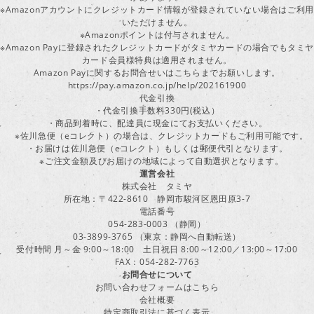
※Amazonアカウントにクレジットカード情報が登録されていない場合はご利用
いただけません。
※Amazonポイントは付与されません。
※Amazon Payに登録されたクレジットカードがタミヤカードの場合でもタミヤ
カード会員様特典は適用されません。
Amazon Payに関するお問合せいはこちらまでお願いします。
https://pay.amazon.co.jp/help/202161900
代金引換
・代金引換手数料330円(税込）
・商品到着時に、配達員に現金にてお支払いください。
※佐川急便（eコレクト）の場合は、クレジットカードもご利用可能です。
・お届けは佐川急便（eコレクト）もしくは郵便代引となります。
※ご注文金額及びお届けの地域によって自動選択となります。
運営会社
株式会社 タミヤ
所在地：〒422-8610 静岡市駿河区恩田原3-7
電話番号
054-283-0003 （静岡）
03-3899-3765 （東京：静岡へ自動転送）
受付時間 月～金 9:00～18:00 土日祝日 8:00～12:00／13:00～17:00
FAX：054-282-7763
お問合せについて
お問い合わせフォームはこちら
会社概要
特定商取引法に基づく表示