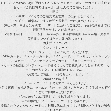
ただし、Amazon Payに登録されたクレジットカードがタミヤカードの場合で
もカード会員様特典は適用されませんのでご注意ください。
配送
・午前8：00までのご注文で翌営業日の出荷となります。
・午前8：00以降のご注文は翌々営業日での出荷となります。
・弊社休業日中またはその前日・前々日に頂いたご注文は、商品の到着までに
1週間程度かかることがあります。
※弊社休業日・・・土日祝日・年末年始・夏季休暇期間（年末年始・夏季休
業期間については別途ご案内致します）
お支払いについて
クレジットカード
・以下のクレジットカードがご利用いただけます。
「VISAカード」 「マスターカード」 「JCBカード」「アメリカン・エキスプレ
スカード」「ダイナースクラブカード」 「オリコカード」
※カードの種類はクレジットカード番号によって自動判別いたしますので、カ
ードの種類を入力する画面はありません。
※お支払い方法は、一括のみとなります。
Amazon Pay決済
・Amazonアカウントでお支払いいただけます。
※注文画面で支払方法に「Amazon Pay」をお選びいただき、注文手続きを行
ことでご利用いただけます。
※Amazon Payに移動してお支払手続きとなります。
※ご利用には、Amazonアカウントが必要です。
登録されたクレジットカードのご利用状況によってはご利用いただけない場合
があります。