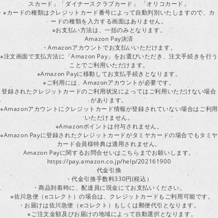
スカード」「ダイナースクラブカード」 「オリコカード」
※カードの種類はクレジットカード番号によって自動判別いたしますので、カ
ードの種類を入力する画面はありません。
※お支払い方法は、一括のみとなります。
Amazon Pay決済
・Amazonアカウントでお支払いいただけます。
※注文画面で支払方法に「Amazon Pay」をお選びいただき、注文手続きを行
ことでご利用いただけます。
※Amazon Payに移動してお支払手続きとなります。
※ご利用には、Amazonアカウントが必要です。
登録されたクレジットカードのご利用状況によってはご利用いただけない場合
があります。
※Amazonアカウントにクレジットカード情報が登録されていない場合はご利用
いただけません。
※Amazonポイントは付与されません。
※Amazon Payに登録されたクレジットカードがタミヤカードの場合でもタミヤ
カード会員様特典は適用されません。
Amazon Payに関するお問合せいはこちらまでお願いします。
https://pay.amazon.co.jp/help/202161900
代金引換
・代金引換手数料330円(税込）
・商品到着時に、配達員に現金にてお支払いください。
※佐川急便（eコレクト）の場合は、クレジットカードもご利用可能です。
・お届けは佐川急便（eコレクト）もしくは郵便代引となります。
※ご注文金額及びお届けの地域によって自動選択となります。