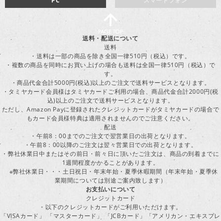
PC
スマートフォン
送料・配送について
送料
・送料は一部の商品を除き全国一律510円（税込）です。
・複数の商品を同時にお買い上げの場合も送料は全国一律510円（税込）で
す。
・商品代金合計5000円(税込)以上のご注文で送料サービスとなります。
・タミヤカード会員様はタミヤカードご利用の場合、商品代金合計2000円(税
込)以上のご注文で送料サービスとなります。
ただし、Amazon Payに登録されたクレジットカードがタミヤカードの場合で
もカード会員様特典は適用されませんのでご注意ください。
配送
・午前8：00までのご注文で翌営業日の出荷となります。
・午前8：00以降のご注文は翌々営業日での出荷となります。
・弊社休業日中またはその前日・前々日に頂いたご注文は、商品の到着までに
1週間程度かかることがあります。
※弊社休業日・・・土日祝日・年末年始・夏季休暇期間（年末年始・夏季休
業期間については別途ご案内致します）
お支払いについて
クレジットカード
・以下のクレジットカードがご利用いただけます。
「VISAカード」 「マスターカード」 「JCBカード」「アメリカン・エキスプレ