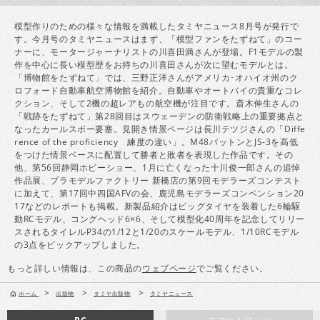
模型作りのための様々な情報を満載したタミヤニュース8月号が発行で
す。今月号のタミヤニュースはまず、「模型ファンをたずねて」のコー
ナーに、モータージャーナリストの川喜田満さんが登場。F1モデルの製
作を中心に長い模型歴をお持ちの川喜田さんが次に望むモデルとは。
「博物館をたずねて」では、三野正洋さんがアメリカ･オハイオ州のク
ロフォード自動車航空博物館を紹介。自動車やオートバイの貴重なコレ
クション、そして2機の超レアもの航空機が注目です。斎木伸生さんの
「戦跡をたずねて」第28回目はスウェーデンの防衛戦略上の重要拠点と
なったカールスボー要塞。見開き情景ページは長川テツジさんの「Diffe
rence of the proficiency 練度の違い」。M48パットンとJS-3を高低
をつけた情景ベースに配置して勝者と敗者を表現した作品です。その
他、第56回静岡ホビーショー、1月に亡くなった十川俊一郎さんの追悼
作品展、プラモデルファクトリー 新橋店の第9回モデラーズコンテスト
に加えて、第17回中四国AFVの会、鹿児島モデラーズコンベンション20
17などのレポートも掲載。新製品紹介はビッグタイヤを装着した6輪駆
動RCモデル、コングヘッド6×6、そして模型化40周年を記念してリリー
スされるタイレルP34の1/12と1/20のスケールモデル、1/10RCモデル
の3点をピックアップしました。
もっと詳しい情報は、この商品の
ウェブページ
でご覧ください。
>
>
>
ホーム
出版物
タミヤ出版物
タミヤニュース