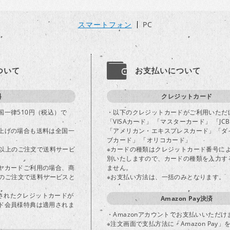
スマートフォン
PC
ついて
お支払いについて
料
クレジットカード
国一律510円（税込）で
・以下のクレジットカードがご利用いただ
「VISAカード」 「マスターカード」 「JC
上げの場合も送料は全国一
「アメリカン・エキスプレスカード」「ダ
ブカード」 「オリコカード」
込)以上のご注文で送料サービ
※カードの種類はクレジットカード番号に
別いたしますので、カードの種類を入力す
ヤカードご利用の場合、商
ません。
以上のご注文で送料サービスと
※お支払い方法は、一括のみとなります。
登録されたクレジットカードが
Amazon Pay決済
ド会員様特典は適用されま
・Amazonアカウントでお支払いいただけ
※注文画面で支払方法に「Amazon Pay