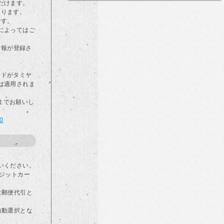
だけます。
なります。
です。
によってはご
情報が登録さ
カードがタミヤ
は適用されま
らまでお願いし
00
いください。
ジットカー
は郵便代引と
自動選択とな