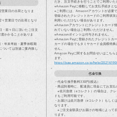
だき、注文手続きを行うことでご利用いた
送
※Amazon Payに移動してお支払手続きと
で翌営業日の出荷となりま
※ご利用には、Amazonアカウントが必要
登録されたクレジットカードのご利用状況
は翌々営業日での出荷となり
利用いただけない場合があります。
※Amazonアカウントにクレジットカード
日・前々日に頂いたご注文
れていない場合はご利用いただけません。
程度かかることがありま
※Amazonポイントは付与されません。
※Amazon Payに登録されたクレジット
日・年末年始・夏季休暇期
カードの場合でもタミヤカード会員様特典
については別途ご案内致し
せん。
Amazon Payに関するお問合せいはこち
ます。
https://pay.amazon.co.jp/help/2021619
代金引換
・代金引換手数料330円(税込）
・商品到着時に、配達員に現金にてお支払
※佐川急便（eコレクト）の場合は、クレ
ドもご利用可能です。
・お届けは佐川急便（eコレクト）もしく
なります。
※ご注文金額及びお届けの地域によって
ります。